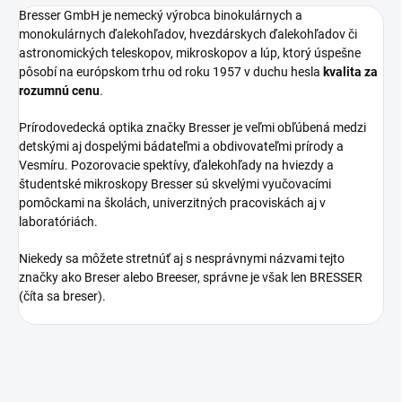
Bresser GmbH je nemecký výrobca binokulárnych a
monokulárnych ďalekohľadov, hvezdárskych ďalekohľadov či
astronomických teleskopov, mikroskopov a lúp, ktorý úspešne
pôsobí na európskom trhu od roku 1957 v duchu hesla
kvalita za
rozumnú cenu
.
Prírodovedecká optika značky Bresser je veľmi obľúbená medzi
detskými aj dospelými bádateľmi a obdivovateľmi prírody a
Vesmíru. Pozorovacie spektívy, ďalekohľady na hviezdy a
študentské mikroskopy Bresser sú skvelými vyučovacími
pomôckami na školách, univerzitných pracoviskách aj v
laboratóriách.
Niekedy sa môžete stretnúť aj s nesprávnymi názvami tejto
značky ako Breser alebo Breeser, správne je však len BRESSER
(číta sa breser).