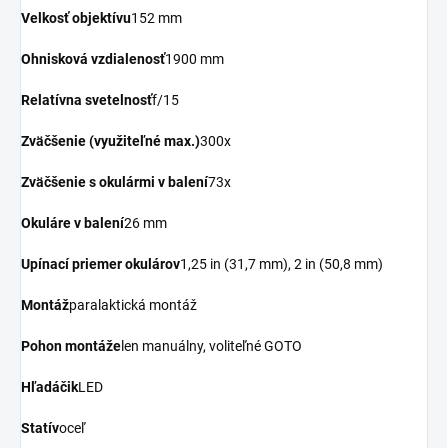
Velkosť objektívu
152 mm
Ohnisková vzdialenosť
1900 mm
Relatívna svetelnosť
f/15
Zväčšenie (využiteľné max.)
300x
Zväčšenie s okulármi v balení
73x
Okuláre v balení
26 mm
Upínací priemer okulárov
1,25 in (31,7 mm), 2 in (50,8 mm)
Montáž
paralaktická montáž
Pohon montáže
len manuálny, voliteľné GOTO
Hľadáčik
LED
Statív
oceľ