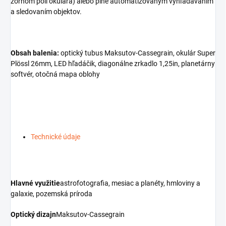
zornom poli okulára) alebo plne automatizovaným vyhľadávaním
a sledovaním objektov.
Obsah balenia:
optický tubus Maksutov-Cassegrain, okulár Super
Plössl 26mm, LED hľadáčik, diagonálne zrkadlo 1,25in, planetárny
softvér, otočná mapa oblohy
Technické údaje
Hlavné využitie
astrofotografia, mesiac a planéty, hmloviny a
galaxie, pozemská príroda
Optický dizajn
Maksutov-Cassegrain