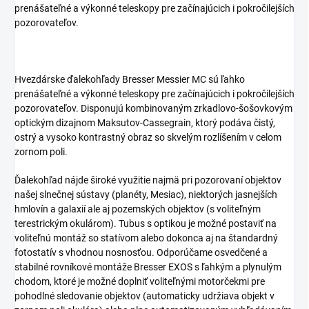
prenášateľné a výkonné teleskopy pre začínajúcich i pokročilejších
pozorovateľov.
Hvezdárske ďalekohľady Bresser Messier MC sú ľahko
prenášateľné a výkonné teleskopy pre začínajúcich i pokročilejších
pozorovateľov. Disponujú kombinovaným zrkadlovo-šošovkovým
optickým dizajnom Maksutov-Cassegrain, ktorý podáva čistý,
ostrý a vysoko kontrastný obraz so skvelým rozlíšením v celom
zornom poli.
Ďalekohľad nájde široké využitie najmä pri pozorovaní objektov
našej slnečnej sústavy (planéty, Mesiac), niektorých jasnejších
hmlovín a galaxií ale aj pozemských objektov (s voliteľným
terestrickým okulárom). Tubus s optikou je možné postaviť na
voliteľnú montáž so statívom alebo dokonca aj na štandardný
fotostatív s vhodnou nosnosťou. Odporúčame osvedčené a
stabilné rovníkové montáže Bresser EXOS s ľahkým a plynulým
chodom, ktoré je možné doplniť voliteľnými motorčekmi pre
pohodlné sledovanie objektov (automaticky udržiava objekt v