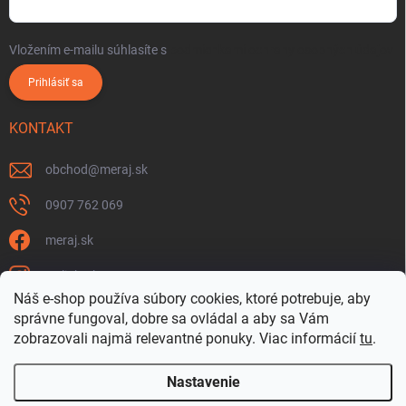
Vložením e-mailu súhlasíte s
podmienkami ochrany osobných údajov
Prihlásiť sa
KONTAKT
obchod
@
meraj.sk
0907 762 069
meraj.sk
m_link_sk
Náš e-shop používa súbory cookies, ktoré potrebuje, aby
https://www.youtube.com/@meraj-sk
správne fungoval, dobre sa ovládal a aby sa Vám
zobrazovali najmä relevantné ponuky.
Viac informácií
tu
.
@m_link_sk
Nastavenie