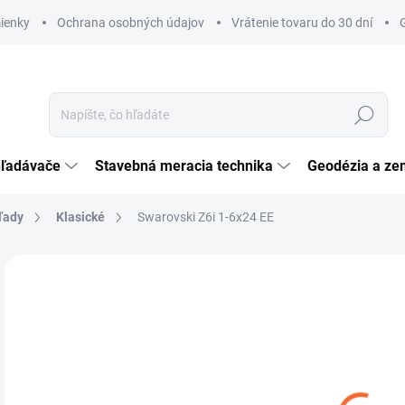
ienky
Ochrana osobných údajov
Vrátenie tovaru do 30 dní
Hľadať
hľadávače
Stavebná meracia technika
Geodézia a ze
ľady
Klasické
Swarovski Z6i 1-6x24 EE
Neohodnotené
Podrobnosti hodnotenia
ZNAČKA:
SWAROV
€2
€1 
Jedn
NA
cena