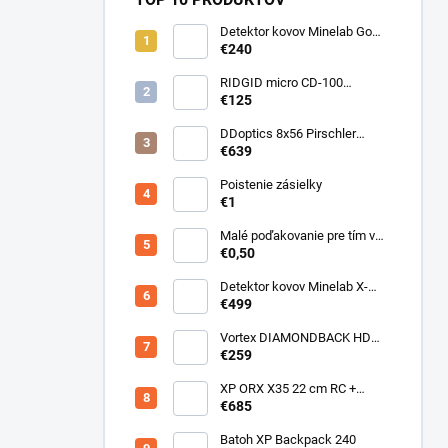
Detektor kovov Minelab Go
Find 66
€240
RIDGID micro CD-100
Detektor horľavých plynov
€125
DDoptics 8x56 Pirschler
Gen.3 Magnesium zelený
€639
Poistenie zásielky
€1
Malé poďakovanie pre tím v
sklade
€0,50
Detektor kovov Minelab X-
Terra ELITE pinpoiter set
€499
Vortex DIAMONDBACK HD
10X50
€259
XP ORX X35 22 cm RC +
bezdrôtové slúchadlá
€685
WSAUDIO
Batoh XP Backpack 240