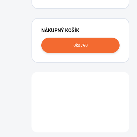
NÁKUPNÝ KOŠÍK
0
ks /
€0