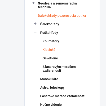
Geodézia a zememeracká
e
technika
l
Ďalekohľady pozorovacia optika
Ďalekohľady
Puškohľady
Kolimátory
Klasické
Osvetlené
S laserovým meračom
vzdialenosti
Monokuláre
Astro. teleskopy
Laserové merače vzdialenosti
Nočné videnie