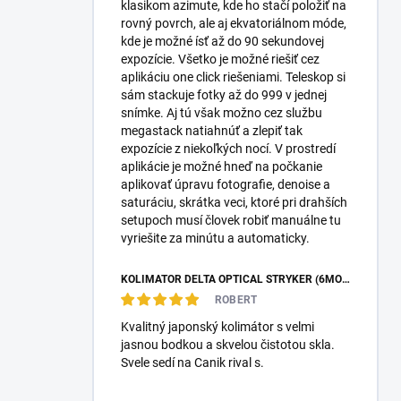
klasikom azimute, kde ho stačí položiť na
rovný povrch, ale aj ekvatoriálnom móde,
kde je možné ísť až do 90 sekundovej
expozície. Všetko je možné riešiť cez
aplikáciu one click riešeniami. Teleskop si
sám stackuje fotky až do 999 v jednej
snímke. Aj tú však možno cez službu
megastack natiahnúť a zlepiť tak
expozície z niekoľkých nocí. V prostredí
aplikácie je možné hneď na počkanie
aplikovať úpravu fotografie, denoise a
saturáciu, skrátka veci, ktoré pri drahších
setupoch musí človek robiť manuálne tu
vyriešite za minútu a automaticky.
KOLIMÁTOR DELTA OPTICAL STRYKER (6MOA)
ROBERT
Kvalitný japonský kolimátor s velmi
jasnou bodkou a skvelou čistotou skla.
Svele sedí na Canik rival s.