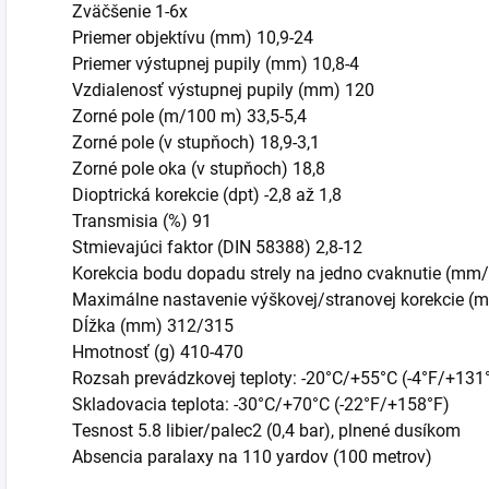
Zväčšenie 1-6x
Priemer objektívu (mm) 10,9-24
Priemer výstupnej pupily (mm) 10,8-4
Vzdialenosť výstupnej pupily (mm) 120
Zorné pole (m/100 m) 33,5-5,4
Zorné pole (v stupňoch) 18,9-3,1
Zorné pole oka (v stupňoch) 18,8
Dioptrická korekcie (dpt) -2,8 až 1,8
Transmisia (%) 91
Stmievajúci faktor (DIN 58388) 2,8-12
Korekcia bodu dopadu strely na jedno cvaknutie (mm
Maximálne nastavenie výškovej/stranovej korekcie (
Dĺžka (mm) 312/315
Hmotnosť (g) 410-470
Rozsah prevádzkovej teploty: -20°C/+55°C (-4°F/+131
Skladovacia teplota: -30°C/+70°C (-22°F/+158°F)
Tesnost 5.8 libier/palec2 (0,4 bar), plnené dusíkom
Absencia paralaxy na 110 yardov (100 metrov)