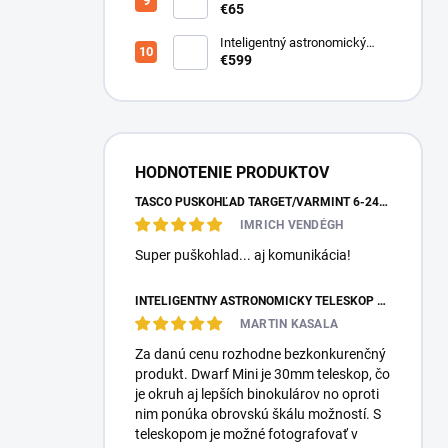
€65
Inteligentný astronomický
teleskop DwarfLab Dwarf III
€599
HODNOTENIE PRODUKTOV
TASCO PUŠKOHĽAD TARGET/VARMINT 6-24X42 MILDOT
IMRICH VENDÉGH
Super puškohlad... aj komunikácia!
INTELIGENTNÝ ASTRONOMICKÝ TELESKOP DWARFLAB DWARF MINI
MARTIN KASALA
Za danú cenu rozhodne bezkonkurenčný
produkt. Dwarf Mini je 30mm teleskop, čo
je okruh aj lepších binokulárov no oproti
nim ponúka obrovskú škálu možností. S
teleskopom je možné fotografovať v