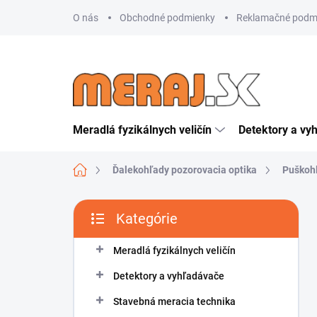
Prejsť
O nás
Obchodné podmienky
Reklamačné podm
na
obsah
Meradlá fyzikálnych veličín
Detektory a vy
Domov
Ďalekohľady pozorovacia optika
Puškoh
B
Kategórie
o
Preskočiť
č
kategórie
n
Meradlá fyzikálnych veličín
ý
Detektory a vyhľadávače
p
a
Stavebná meracia technika
n