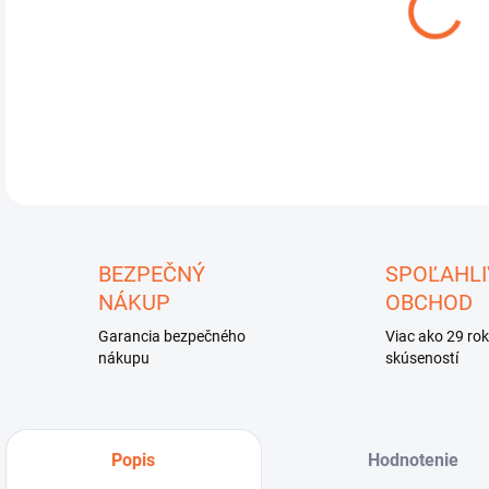
DETA
U
BEZPEČNÝ
SPOĽAHLI
NÁKUP
OBCHOD
Garancia bezpečného
Viac ako 29 ro
nákupu
skúseností
Popis
Hodnotenie