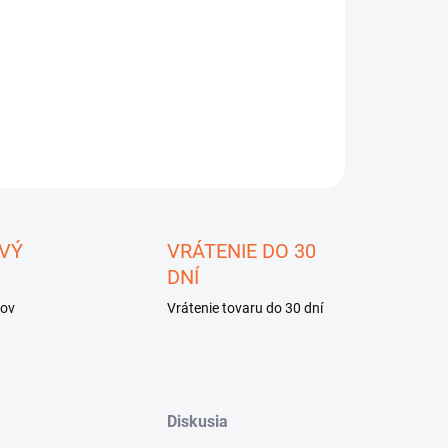
−
+
Pridať do košíka
ILNÉ INFORMÁCIE
OPÝTAŤ SA
STRÁŽIŤ
ložiť
VÝ
VRÁTENIE DO 30
DNÍ
kov
Vrátenie tovaru do 30 dní
Diskusia