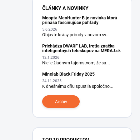
ČLÁNKY A NOVINKY
Meopta MeoHunter B je novinka ktorá
prináša fascinujúce pohľady
5.6.2026
Objavte krásy prírody v novom sv...
Prichádza DWARF LAB, tretia značka
inteligentných teleskopov na MERAJ.sk
12.1.2026
Nie je žiadnym tajomstvom, že sa...
Minelab Black Friday 2025
24.11.2025
K dnešnému dňu spustila spoločno...
Archív
TOP 10 PRODUKTOV