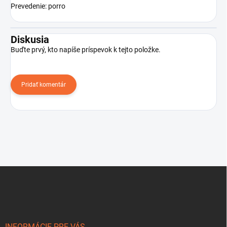
Prevedenie: porro
Diskusia
Buďte prvý, kto napíše príspevok k tejto položke.
Pridať komentár
Z
á
p
ä
t
INFORMÁCIE PRE VÁS