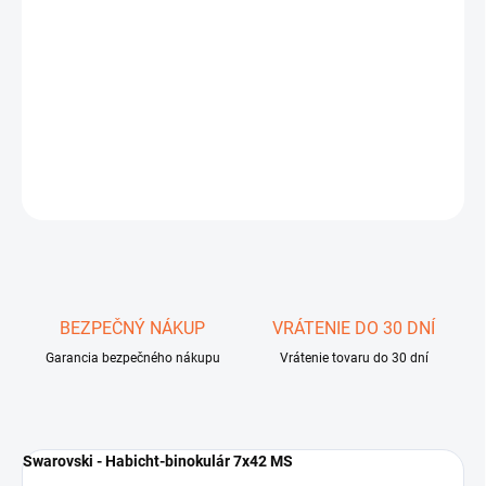
−
+
Pridať do košíka
Swarovski - Habicht-binokulár 7x42 MS
DETAILNÉ INFORMÁCIE
OPÝTAŤ SA
STRÁŽIŤ
Uložiť
BEZPEČNÝ NÁKUP
VRÁTENIE DO 30 DNÍ
Garancia bezpečného nákupu
Vrátenie tovaru do 30 dní
Swarovski - Habicht-binokulár 7x42 MS