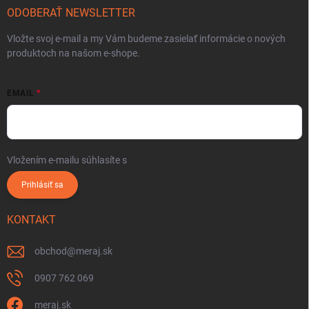
ODOBERAŤ NEWSLETTER
Vložte svoj e-mail a my Vám budeme zasielať informácie o nových
produktoch na našom e-shope.
EMAIL
Vložením e-mailu súhlasíte s
podmienkami ochrany osobných údajov
Prihlásiť sa
KONTAKT
obchod
@
meraj.sk
0907 762 069
meraj.sk