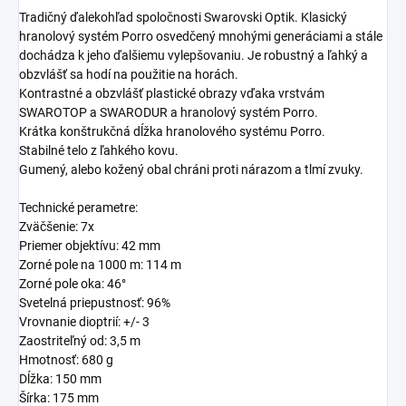
Tradičný ďalekohľad spoločnosti Swarovski Optik. Klasický
hranolový systém Porro osvedčený mnohými generáciami a stále
dochádza k jeho ďalšiemu vylepšovaniu. Je robustný a ľahký a
obzvlášť sa hodí na použitie na horách.
Kontrastné a obzvlášť plastické obrazy vďaka vrstvám
SWAROTOP a SWARODUR a hranolový systém Porro.
Krátka konštrukčná dĺžka hranolového systému Porro.
Stabilné telo z ľahkého kovu.
Gumený, alebo kožený obal chráni proti nárazom a tlmí zvuky.
Technické perametre:
Zväčšenie: 7x
Priemer objektívu: 42 mm
Zorné pole na 1000 m: 114 m
Zorné pole oka: 46°
Svetelná priepustnosť: 96%
Vrovnanie dioptrií: +/- 3
Zaostriteľný od: 3,5 m
Hmotnosť: 680 g
Dĺžka: 150 mm
Šírka: 175 mm