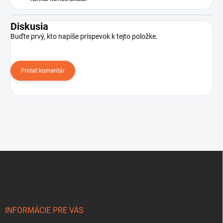
Diskusia
Buďte prvý, kto napíše príspevok k tejto položke.
Pridať komentár
Z
á
p
ä
t
i
INFORMÁCIE PRE VÁS
e