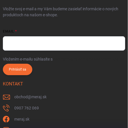
Vložte svoj e-mail a my Vám budeme zasielať informácie o nových
produktoch na našom e-shope.
EMAIL
Vložením e-mailu súhlasíte s
podmienkami ochrany osobných údajov
Prihlásiť sa
KONTAKT
obchod
@
meraj.sk
0907 762 069
meraj.sk