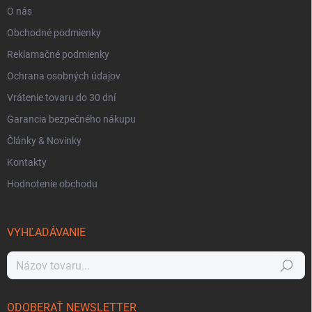
O nás
Obchodné podmienky
Reklamačné podmienky
Ochrana osobných údajov
Vrátenie tovaru do 30 dní
Garancia bezpečného nákupu
Články & Novinky
Kontakty
Hodnotenie obchodu
VYHĽADÁVANIE
Hľadať
ODOBERAŤ NEWSLETTER