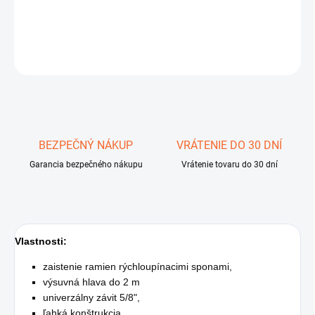
DETAILNÉ INFORMÁCIE
OPÝTAŤ SA
STRÁŽIŤ
Uložiť
BEZPEČNÝ NÁKUP
VRÁTENIE DO 30 DNÍ
Garancia bezpečného nákupu
Vrátenie tovaru do 30 dní
Vlastnosti:
zaistenie ramien rýchloupínacimi sponami,
výsuvná hlava do 2 m
univerzálny závit 5/8",
ľahká konštrukcia.