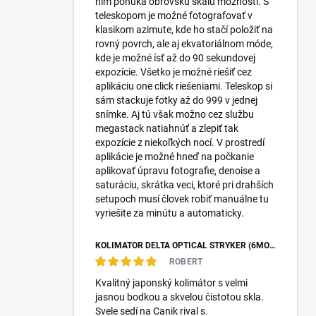
nim ponúka obrovskú škálu možností. S
teleskopom je možné fotografovať v
klasikom azimute, kde ho stačí položiť na
rovný povrch, ale aj ekvatoriálnom móde,
kde je možné ísť až do 90 sekundovej
expozície. Všetko je možné riešiť cez
aplikáciu one click riešeniami. Teleskop si
sám stackuje fotky až do 999 v jednej
snímke. Aj tú však možno cez službu
megastack natiahnúť a zlepiť tak
expozície z niekoľkých nocí. V prostredí
aplikácie je možné hneď na počkanie
aplikovať úpravu fotografie, denoise a
saturáciu, skrátka veci, ktoré pri drahších
setupoch musí človek robiť manuálne tu
vyriešite za minútu a automaticky.
KOLIMÁTOR DELTA OPTICAL STRYKER (6MOA)
ROBERT
Kvalitný japonský kolimátor s velmi
jasnou bodkou a skvelou čistotou skla.
Svele sedí na Canik rival s.