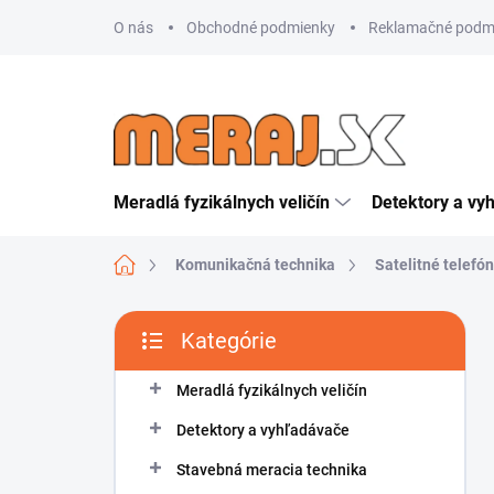
Prejsť
O nás
Obchodné podmienky
Reklamačné podm
na
obsah
Meradlá fyzikálnych veličín
Detektory a vy
Domov
Komunikačná technika
Satelitné telefó
B
Kategórie
o
Preskočiť
č
kategórie
n
Meradlá fyzikálnych veličín
ý
Detektory a vyhľadávače
p
a
Stavebná meracia technika
n