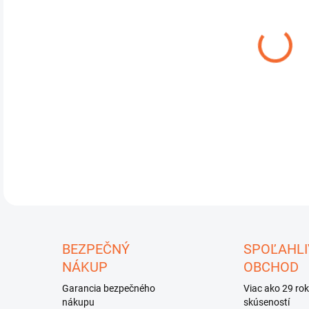
DETA
U
BEZPEČNÝ
SPOĽAHLI
NÁKUP
OBCHOD
Garancia bezpečného
Viac ako 29 ro
nákupu
skúseností