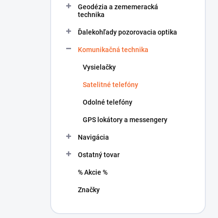
Geodézia a zememeracká
e
technika
l
Ďalekohľady pozorovacia optika
Komunikačná technika
Vysielačky
Satelitné telefóny
Odolné telefóny
GPS lokátory a messengery
Navigácia
Ostatný tovar
% Akcie %
Značky