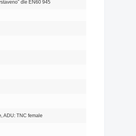
staveno" dle EN60 945
e, ADU: TNC female