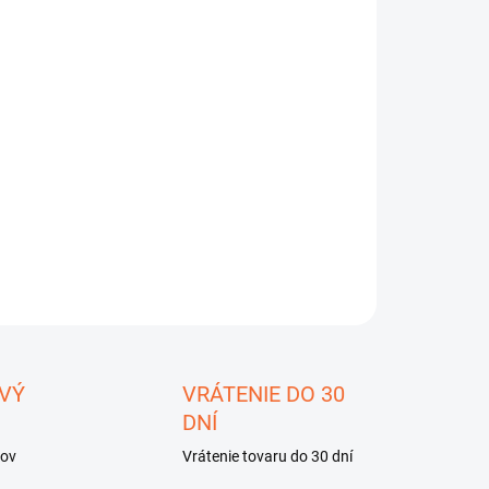
−
+
Pridať do košíka
ILNÉ INFORMÁCIE
OPÝTAŤ SA
STRÁŽIŤ
ložiť
VÝ
VRÁTENIE DO 30
DNÍ
kov
Vrátenie tovaru do 30 dní