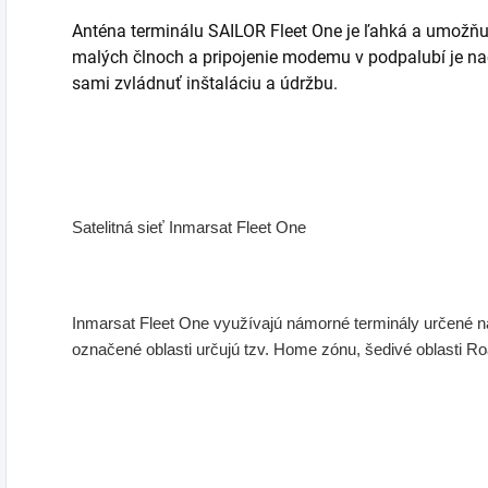
Anténa terminálu SAILOR Fleet One je ľahká a umožňuj
malých člnoch a pripojenie modemu v podpalubí je na
sami zvládnuť inštaláciu a údržbu.
Satelitná sieť Inmarsat Fleet One
Inmarsat Fleet One využívajú námorné terminály určené na 
označené oblasti určujú tzv. Home zónu, šedivé oblasti R