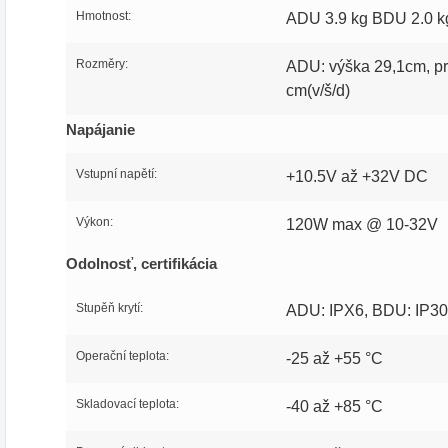
Hmotnost:
ADU 3.9 kg BDU 2.0 k
Rozměry:
ADU: výška 29,1cm, pr
cm(v/š/d)
Napájanie
Vstupní napětí:
+10.5V až +32V DC
Výkon:
120W max @ 10-32V
Odolnosť, certifikácia
Stupěň krytí:
ADU: IPX6, BDU: IP30
Operační teplota:
-25 až +55 °C
Skladovací teplota:
-40 až +85 °C