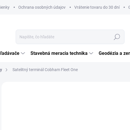
ienky
Ochrana osobných údajov
Vrátenie tovaru do 30 dní
Hľadať
hľadávače
Stavebná meracia technika
Geodézia a ze
ny
Satelitný terminál Cobham Fleet One
Neohodnotené
Podrobnosti hodnotenia
ZNAČKA:
INMARS
€4
€3 
Jedn
NA
cena