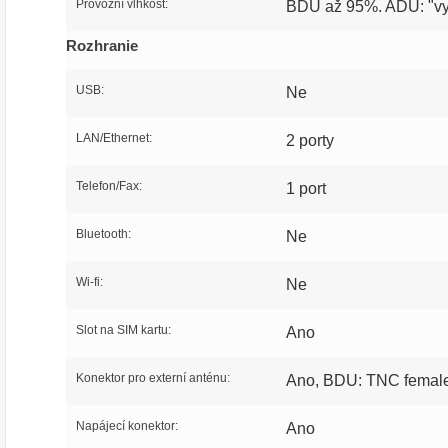
Provozní vlhkost:
BDU až 95%. ADU: "vy
Rozhranie
USB:
Ne
LAN/Ethernet:
2 porty
Telefon/Fax:
1 port
Bluetooth:
Ne
Wi-fi:
Ne
Slot na SIM kartu:
Ano
Konektor pro externí anténu:
Ano, BDU: TNC femal
Napájecí konektor:
Ano