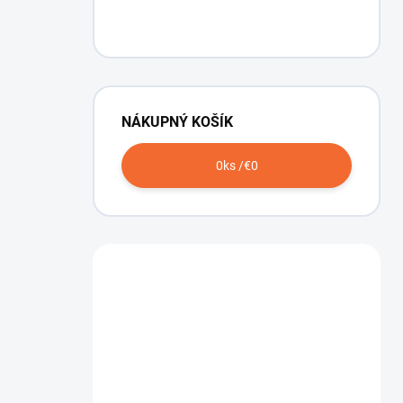
NÁKUPNÝ KOŠÍK
0
ks /
€0