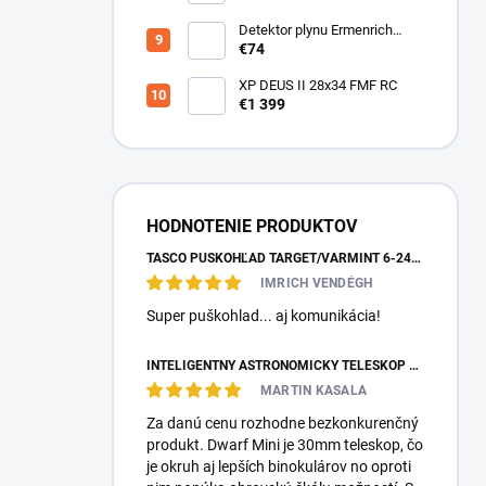
Detektor plynu Ermenrich
NG40
€74
XP DEUS II 28x34 FMF RC
€1 399
HODNOTENIE PRODUKTOV
TASCO PUŠKOHĽAD TARGET/VARMINT 6-24X42 MILDOT
IMRICH VENDÉGH
Super puškohlad... aj komunikácia!
INTELIGENTNÝ ASTRONOMICKÝ TELESKOP DWARFLAB DWARF MINI
MARTIN KASALA
Za danú cenu rozhodne bezkonkurenčný
produkt. Dwarf Mini je 30mm teleskop, čo
je okruh aj lepších binokulárov no oproti