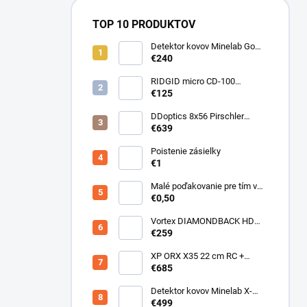
TOP 10 PRODUKTOV
Detektor kovov Minelab Go
Find 66
€240
RIDGID micro CD-100
Detektor horľavých plynov
€125
DDoptics 8x56 Pirschler
Gen.3 Magnesium zelený
€639
Poistenie zásielky
€1
Malé poďakovanie pre tím v
sklade
€0,50
Vortex DIAMONDBACK HD
10X50
€259
XP ORX X35 22 cm RC +
bezdrôtové slúchadlá
€685
WSAUDIO
Detektor kovov Minelab X-
Terra ELITE pinpoiter set
€499