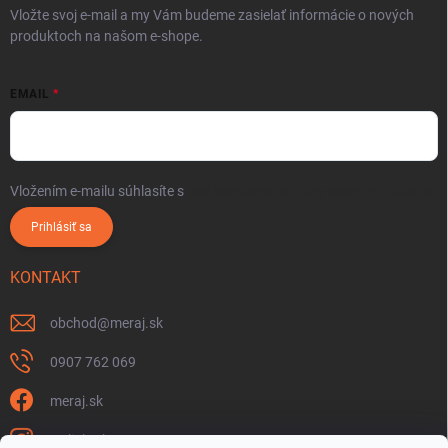
Vložte svoj e-mail a my Vám budeme zasielať informácie o nových
produktoch na našom e-shope.
EMAIL
Vložením e-mailu súhlasíte s
podmienkami ochrany osobných údajov
Prihlásiť sa
KONTAKT
obchod
@
meraj.sk
0907 762 069
meraj.sk
m_link_sk