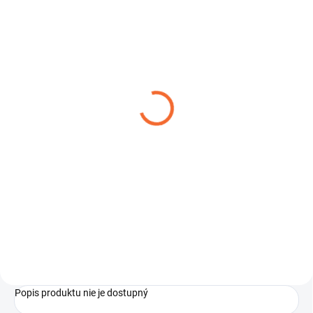
SKLADOM
Zameriavač Talion XQ35
PRO
€1 790
Do košíka
Termovízny zameriavač Talion
XQ35 PRO je citlivejší ako
kedykoľvek predtým. Talion je
napájaný výmennou dobíjacou
batériou Pulsar APS5T. Jedno
nabitie zaručuje...
Popis produktu nie je dostupný