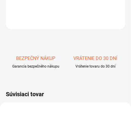
−
+
Pridať do košíka
OPÝTAŤ SA
STRÁŽIŤ
Uložiť
BEZPEČNÝ NÁKUP
VRÁTENIE DO 30 DNÍ
Garancia bezpečného nákupu
Vrátenie tovaru do 30 dní
Súvisiaci tovar
NOVINKA
76566
ZADARMO