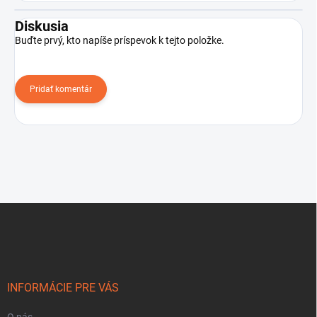
Diskusia
Buďte prvý, kto napíše príspevok k tejto položke.
Pridať komentár
Z
á
p
ä
t
i
INFORMÁCIE PRE VÁS
e
O nás