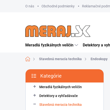
Prejsť
O nás
Obchodné podmienky
Reklamačné podm
na
obsah
Meradlá fyzikálnych veličín
Detektory a vy
Domov
Stavebná meracia technika
Endoskopy
B
Kategórie
o
Preskočiť
č
kategórie
n
Meradlá fyzikálnych veličín
ý
Detektory a vyhľadávače
p
a
Stavebná meracia technika
n