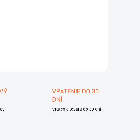
8.2026
−
+
Pridať do košíka
ILNÉ INFORMÁCIE
OPÝTAŤ SA
STRÁŽIŤ
ložiť
VÝ
VRÁTENIE DO 30
DNÍ
kov
Vrátenie tovaru do 30 dní