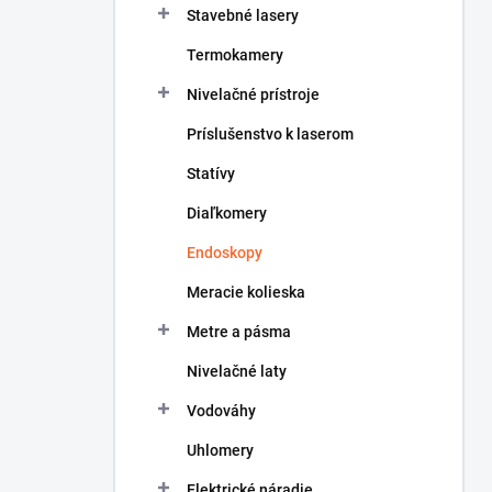
Stavebné lasery
e
l
Termokamery
Nivelačné prístroje
Príslušenstvo k laserom
Statívy
Diaľkomery
Endoskopy
Meracie kolieska
Metre a pásma
Nivelačné laty
Vodováhy
Uhlomery
Elektrické náradie