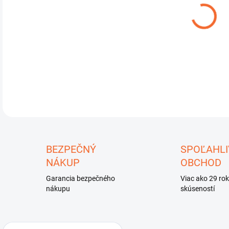
DO:
10.
DETA
U
BEZPEČNÝ
SPOĽAHLI
NÁKUP
OBCHOD
Garancia bezpečného
Viac ako 29 ro
nákupu
skúseností