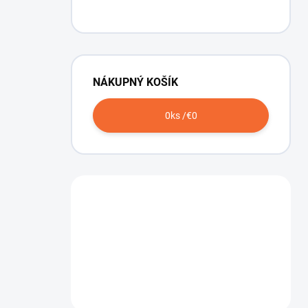
NÁKUPNÝ KOŠÍK
0
ks /
€0