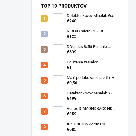
TOP 10 PRODUKTOV
Detektor kovov Minelab Go
Find 66
€240
RIDGID micro CD-100
Detektor horľavých plynov
€125
DDoptics 8x56 Pirschler
Gen.3 Magnesium zelený
€639
Poistenie zásielky
€1
Malé poďakovanie pre tím v
sklade
€0,50
Detektor kovov Minelab X-
Terra ELITE pinpoiter set
€499
Vortex DIAMONDBACK HD
10X50
€259
XP ORX X35 22 cm RC +
bezdrôtové slúchadlá
€685
WSAUDIO