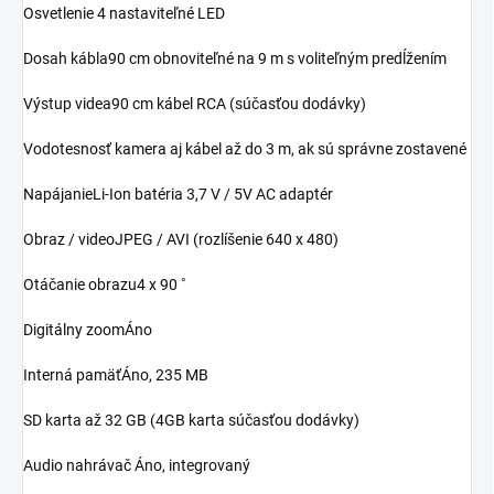
Osvetlenie 4 nastaviteľné LED
Dosah kábla90 cm obnoviteľné na 9 m s voliteľným predĺžením
Výstup videa90 cm kábel RCA (súčasťou dodávky)
Vodotesnosť kamera aj kábel až do 3 m, ak sú správne zostavené
NapájanieLi-Ion batéria 3,7 V / 5V AC adaptér
Obraz / videoJPEG / AVI (rozlíšenie 640 x 480)
Otáčanie obrazu4 x 90 ˚
Digitálny zoomÁno
Interná pamäťÁno, 235 MB
SD karta až 32 GB (4GB karta súčasťou dodávky)
Audio nahrávač Áno, integrovaný