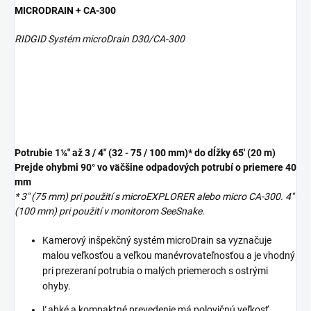
MICRODRAIN + CA-300
RIDGID Systém microDrain D30/CA-300
Potrubie 1¼" až 3 / 4" (32 - 75 / 100 mm)* do dĺžky 65' (20 m)
Prejde ohybmi 90° vo väčšine odpadových potrubí o priemere 40
mm
* 3" (75 mm) pri použití s microEXPLORER alebo micro CA-300. 4"
(100 mm) pri použití v monitorom SeeSnake.
Kamerový inšpekčný systém microDrain sa vyznačuje
malou veľkosťou a veľkou manévrovateľnosťou a je vhodný
pri prezeraní potrubia o malých priemeroch s ostrými
ohyby.
Ľahké a kompaktné prevedenie má polovičnú veľkosť