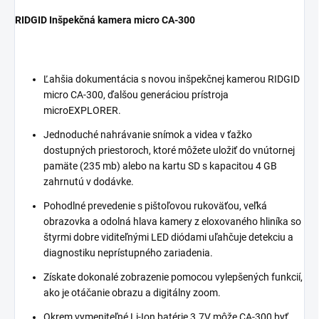
RIDGID
Inšpekčná kamera micro CA-300
Ľahšia dokumentácia s novou inšpekčnej kamerou RIDGID
micro CA-300, ďalšou generáciou prístroja
microEXPLORER.
Jednoduché nahrávanie snímok a videa v ťažko
dostupných priestoroch, ktoré môžete uložiť do vnútornej
pamäte (235 mb) alebo na kartu SD s kapacitou 4 GB
zahrnutú v dodávke.
Pohodlné prevedenie s pištoľovou rukoväťou, veľká
obrazovka a odolná hlava kamery z eloxovaného hliníka so
štyrmi dobre viditeľnými LED diódami uľahčuje detekciu a
diagnostiku neprístupného zariadenia.
Získate dokonalé zobrazenie pomocou vylepšených funkcií,
ako je otáčanie obrazu a digitálny zoom.
Okrem vymeniteľné Li-Ion batérie 3.7V môže CA-300 byť