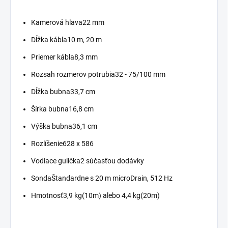
Kamerová hlava22 mm
Dĺžka kábla10 m, 20 m
Priemer kábla8,3 mm
Rozsah rozmerov potrubia32 - 75/100 mm
Dĺžka bubna33,7 cm
Šírka bubna16,8 cm
Výška bubna36,1 cm
Rozlíšenie628 x 586
Vodiace gulička2 súčasťou dodávky
SondaŠtandardne s 20 m microDrain, 512 Hz
Hmotnosť3,9 kg(10m) alebo 4,4 ​​kg(20m)