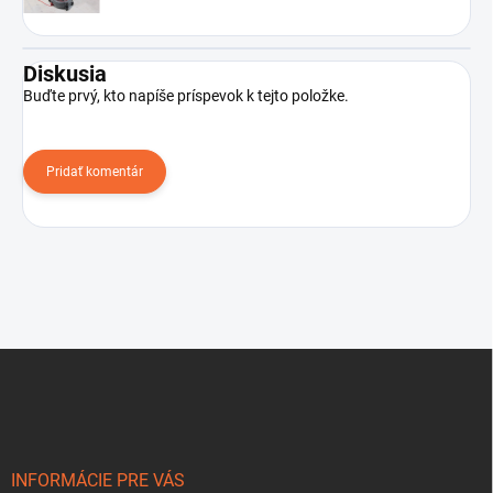
Diskusia
Buďte prvý, kto napíše príspevok k tejto položke.
Pridať komentár
Z
á
p
ä
t
i
INFORMÁCIE PRE VÁS