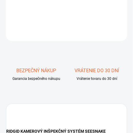
−
+
Pridať do košíka
DETAILNÉ INFORMÁCIE
OPÝTAŤ SA
STRÁŽIŤ
Uložiť
BEZPEČNÝ NÁKUP
VRÁTENIE DO 30 DNÍ
Garancia bezpečného nákupu
Vrátenie tovaru do 30 dní
RIDGID KAMEROVÝ INŠPEKČNÝ SYSTÉM SEESNAKE