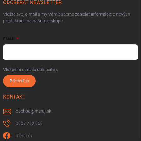
ODOBERAŤ NEWSLETTER
Vložte svoj e-mail a my Vám budeme zasielať informácie o nových
produktoch na našom e-shope.
EMAIL
Vložením e-mailu súhlasíte s
podmienkami ochrany osobných údajov
Prihlásiť sa
KONTAKT
obchod
@
meraj.sk
0907 762 069
meraj.sk