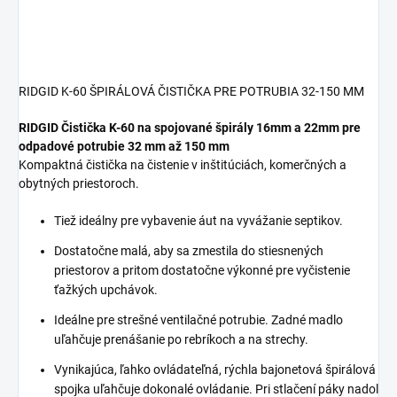
RIDGID K-60 ŠPIRÁLOVÁ ČISTIČKA PRE POTRUBIA 32-150 MM
RIDGID
Čistička K-60 na spojované špirály 16mm a 22mm pre
odpadové potrubie 32 mm až 150 mm
Kompaktná čistička na čistenie v inštitúciách, komerčných a
obytných priestoroch.
Tiež ideálny pre vybavenie áut na vyvážanie septikov.
Dostatočne malá, aby sa zmestila do stiesnených
priestorov a pritom dostatočne výkonné pre vyčistenie
ťažkých upchávok.
Ideálne pre strešné ventilačné potrubie. Zadné madlo
uľahčuje prenášanie po rebríkoch a na strechy.
Vynikajúca, ľahko ovládateľná, rýchla bajonetová špirálová
spojka uľahčuje dokonalé ovládanie. Pri stlačení páky nadol