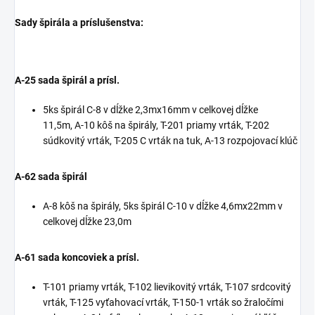
Sady špirála a príslušenstva:
A-25 sada špirál a prísl.
5ks špirál C-8 v dĺžke 2,3mx16mm v celkovej dĺžke
11,5m, A-10 kôš na špirály, T-201 priamy vrták, T-202
súdkovitý vrták, T-205 C vrták na tuk, A-13 rozpojovací klúč
A-62 sada špirál
A-8 kôš na špirály, 5ks špirál C-10 v dĺžke 4,6mx22mm v
celkovej dĺžke 23,0m
A-61 sada koncoviek a prísl.
T-101 priamy vrták, T-102 lievikovitý vrták, T-107 srdcovitý
vrták, T-125 vyťahovací vrták, T-150-1 vrták so žraločími