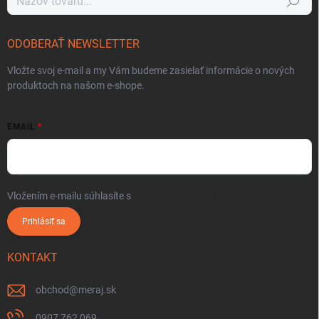
Hľadať
ODOBERAŤ NEWSLETTER
Vložte svoj e-mail a my Vám budeme zasielať informácie o nových
produktoch na našom e-shope.
EMAIL
Vložením e-mailu súhlasíte s
podmienkami ochrany osobných údajov
Prihlásiť sa
KONTAKT
obchod
@
meraj.sk
0907 762 069