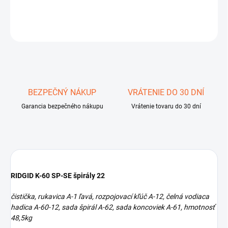
DETAILNÉ INFORMÁCIE
OPÝTAŤ SA
STRÁŽIŤ
Uložiť
BEZPEČNÝ NÁKUP
VRÁTENIE DO 30 DNÍ
Garancia bezpečného nákupu
Vrátenie tovaru do 30 dní
RIDGID K-60 SP-SE špirály 22
čistička, rukavica A-1 ľavá, rozpojovací kľúč A-12, čelná vodiaca
hadica A-60-12, sada špirál A-62, sada koncoviek A-61, hmotnosť
48,5kg