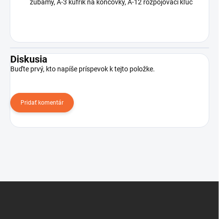
zubamy, A-3 kufrík na koncovky, A-12 rozpojovací kľúč
Diskusia
Buďte prvý, kto napíše príspevok k tejto položke.
Pridať komentár
Z
á
p
ä