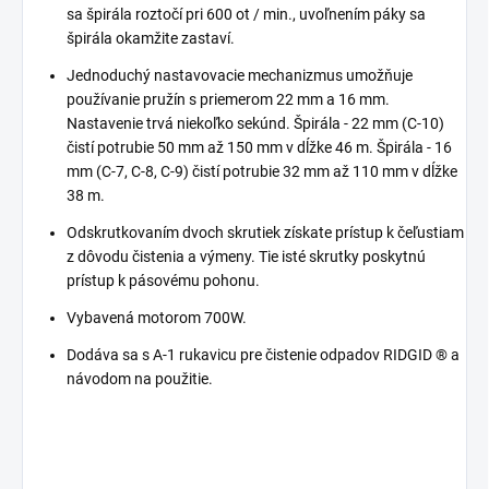
sa špirála roztočí pri 600 ot / min., uvoľnením páky sa
špirála okamžite zastaví.
Jednoduchý nastavovacie mechanizmus umožňuje
používanie pružín s priemerom 22 mm a 16 mm.
Nastavenie trvá niekoľko sekúnd. Špirála - 22 mm (C-10)
čistí potrubie 50 mm až 150 mm v dĺžke 46 m. Špirála - 16
mm (C-7, C-8, C-9) čistí potrubie 32 mm až 110 mm v dĺžke
38 m.
Odskrutkovaním dvoch skrutiek získate prístup k čeľustiam
z dôvodu čistenia a výmeny. Tie isté skrutky poskytnú
prístup k pásovému pohonu.
Vybavená motorom 700W.
Dodáva sa s A-1 rukavicu pre čistenie odpadov RIDGID ® a
návodom na použitie.