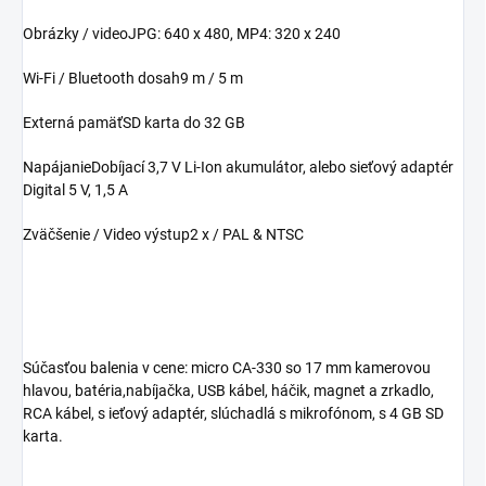
Obrázky / videoJPG: 640 x 480, MP4: 320 x 240
Wi-Fi / Bluetooth dosah9 m / 5 m
Externá pamäťSD karta do 32 GB
NapájanieDobíjací 3,7 V Li-Ion akumulátor, alebo sieťový adaptér
Digital 5 V, 1,5 A
Zväčšenie / Video výstup2 x / PAL & NTSC
Súčasťou balenia v cene: micro CA-330 so 17 mm kamerovou
hlavou, batéria,nabíjačka, USB kábel, háčik, magnet a zrkadlo,
RCA kábel, s ieťový adaptér, slúchadlá s mikrofónom, s 4 GB SD
karta.