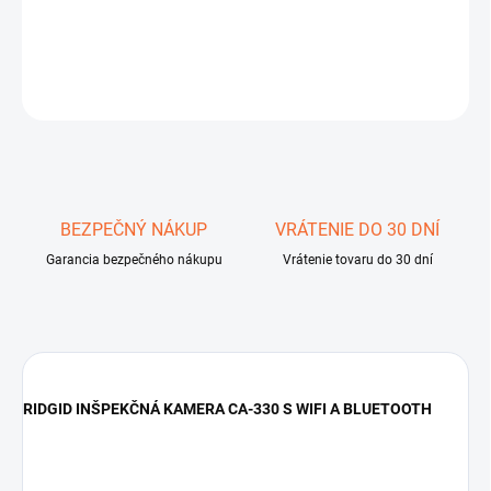
DETAILNÉ INFORMÁCIE
OPÝTAŤ SA
STRÁŽIŤ
Uložiť
BEZPEČNÝ NÁKUP
VRÁTENIE DO 30 DNÍ
Garancia bezpečného nákupu
Vrátenie tovaru do 30 dní
RIDGID INŠPEKČNÁ KAMERA CA-330 S WIFI A BLUETOOTH