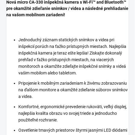
Nová micro CA-330 inšpekčná kamera s Wi-Fi™ and Bluetooth™
pre okamžité zdieľanie snímkov / videa a následné prehliadanie
na vašom mobilnom zariadení!
Jednoduchý záznam statických snímkov a videa pri
inšpekcií porúch na ťažko prístupných miestach. Najlepšia
inšpekčná kamera je teraz ešte lepšia! Získajte dokonalý
prehľad v ťažko prístupných miestach, na viacerých
monitoroch a okamžite zdieľajte inšpekčné snímky a videá
vašim mobilom alebo tabletom.
Pripojenie k mobilným zariadeniam k živému zobrazovaniu
na ďalšom monitore a okamžité zdieľanie súborov snímkov
a videa.
Komfortné, ergonomické prevedenie rukoväti, veľký displej,
najlepšia kvalita obrazu vo svojej triede a jednoducho
použiteľné rozhranie.
Osvetlenie tmavých priestorov štyrmi jasnými LED diódami