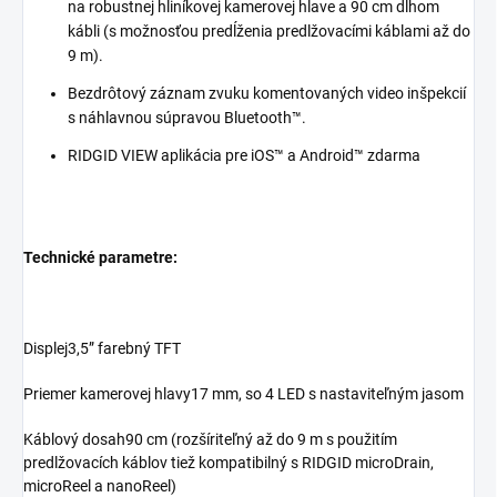
na robustnej hliníkovej kamerovej hlave a 90 cm dlhom
kábli (s možnosťou predĺženia predlžovacími káblami až do
9 m).
Bezdrôtový záznam zvuku komentovaných video inšpekcií
s náhlavnou súpravou Bluetooth™.
RIDGID VIEW aplikácia pre iOS™ a Android™ zdarma
Technické parametre:
Displej3,5” farebný TFT
Priemer kamerovej hlavy17 mm, so 4 LED s nastaviteľným jasom
Káblový dosah90 cm (rozšíriteľný až do 9 m s použitím
predlžovacích káblov tiež kompatibilný s RIDGID microDrain,
microReel a nanoReel)