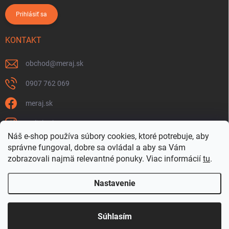
Prihlásiť sa
KONTAKT
obchod
@
meraj.sk
0907 762 069
meraj.sk
m_link_sk
Náš e-shop používa súbory cookies, ktoré potrebuje, aby
https://www.youtube.com/@meraj-sk
správne fungoval, dobre sa ovládal a aby sa Vám
zobrazovali najmä relevantné ponuky.
Viac informácií
tu
.
@m_link_sk
Nastavenie
Copyright 2026
www.Meraj.sk
. Všetky práva vyhradené.
Súhlasím
Vytvoril Shoptet