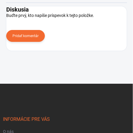
Diskusia
Buďte prvý, kto napíše príspevok k tejto položke.
Pridať komentár
Z
á
p
ä
t
i
INFORMÁCIE PRE VÁS
e
O nás