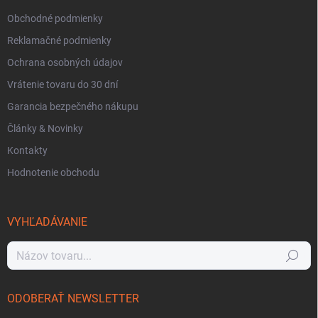
Obchodné podmienky
Reklamačné podmienky
Ochrana osobných údajov
Vrátenie tovaru do 30 dní
Garancia bezpečného nákupu
Články & Novinky
Kontakty
Hodnotenie obchodu
VYHĽADÁVANIE
Hľadať
ODOBERAŤ NEWSLETTER