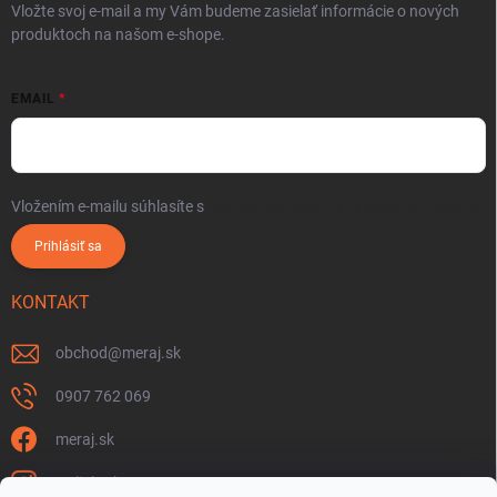
Vložte svoj e-mail a my Vám budeme zasielať informácie o nových
produktoch na našom e-shope.
EMAIL
Vložením e-mailu súhlasíte s
podmienkami ochrany osobných údajov
Prihlásiť sa
KONTAKT
obchod
@
meraj.sk
0907 762 069
meraj.sk
m_link_sk