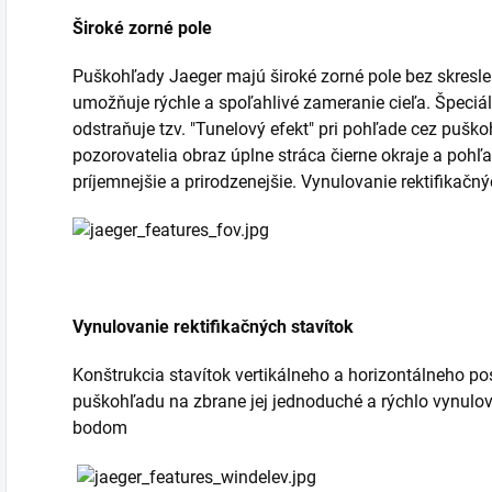
Široké zorné pole
Puškohľady Jaeger majú široké zorné pole bez skreslen
umožňuje rýchle a spoľahlivé zameranie cieľa. Špeciá
odstraňuje tzv. "Tunelový efekt" pri pohľade cez puško
pozorovatelia obraz úplne stráca čierne okraje a pohľ
príjemnejšie a prirodzenejšie. Vynulovanie rektifikačný
Vynulovanie rektifikačných stavítok
Konštrukcia stavítok vertikálneho a horizontálneho p
puškohľadu na zbrane jej jednoduché a rýchlo vynul
bodom