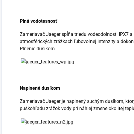
Plná vodotesnosť
Zameriavač Jaeger spĺňa triedu vodeodolnosti IPX7 a 
atmosférických zrážkach ľubovoľnej intenzity a dokon
Plnenie dusíkom
Naplnené dusíkom
Zameriavač Jaeger je naplnený suchým dusíkom, ktorý
puškohľadu zrážok vody pri náhlej zmene okolitej tepl