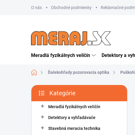
Prejsť
O nás
Obchodné podmienky
Reklamačné podm
na
obsah
Meradlá fyzikálnych veličín
Detektory a vy
Domov
Ďalekohľady pozorovacia optika
Puškoh
B
Kategórie
o
Preskočiť
č
kategórie
n
Meradlá fyzikálnych veličín
ý
Detektory a vyhľadávače
p
a
Stavebná meracia technika
n