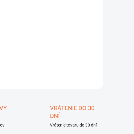
2026
−
+
Pridať do košíka
ILNÉ INFORMÁCIE
OPÝTAŤ SA
STRÁŽIŤ
ložiť
VÝ
VRÁTENIE DO 30
DNÍ
kov
Vrátenie tovaru do 30 dní