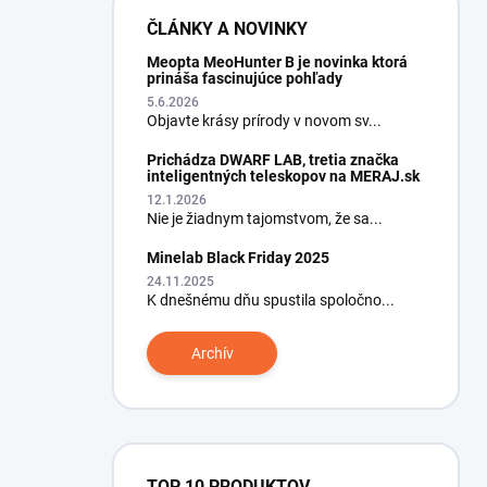
ČLÁNKY A NOVINKY
Meopta MeoHunter B je novinka ktorá
prináša fascinujúce pohľady
5.6.2026
Objavte krásy prírody v novom sv...
Prichádza DWARF LAB, tretia značka
inteligentných teleskopov na MERAJ.sk
12.1.2026
Nie je žiadnym tajomstvom, že sa...
Minelab Black Friday 2025
24.11.2025
K dnešnému dňu spustila spoločno...
Archív
TOP 10 PRODUKTOV