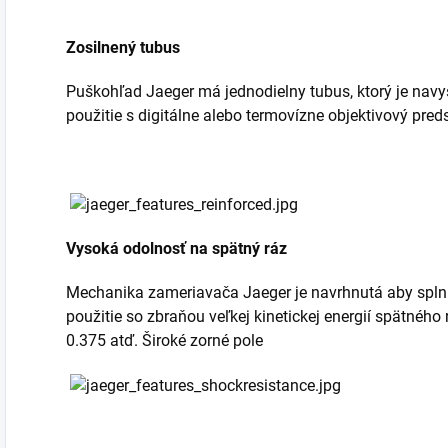
Zosilnený tubus
Puškohľad Jaeger má jednodielny tubus, ktorý je na
použitie s digitálne alebo termovízne objektivový pr
Vysoká odolnosť na spätný ráz
Mechanika zameriavača Jaeger je navrhnutá aby spln
použitie so zbraňou veľkej kinetickej energií spätného r
0.375 atď. Široké zorné pole