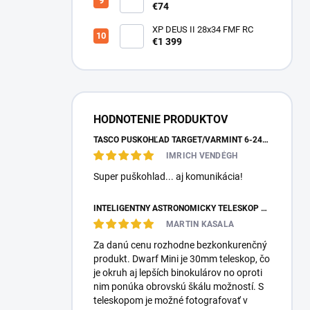
NG40
€74
XP DEUS II 28x34 FMF RC
€1 399
HODNOTENIE PRODUKTOV
TASCO PUŠKOHĽAD TARGET/VARMINT 6-24X42 MILDOT
IMRICH VENDÉGH
Super puškohlad... aj komunikácia!
INTELIGENTNÝ ASTRONOMICKÝ TELESKOP DWARFLAB DWARF MINI
MARTIN KASALA
Za danú cenu rozhodne bezkonkurenčný
produkt. Dwarf Mini je 30mm teleskop, čo
je okruh aj lepších binokulárov no oproti
nim ponúka obrovskú škálu možností. S
teleskopom je možné fotografovať v