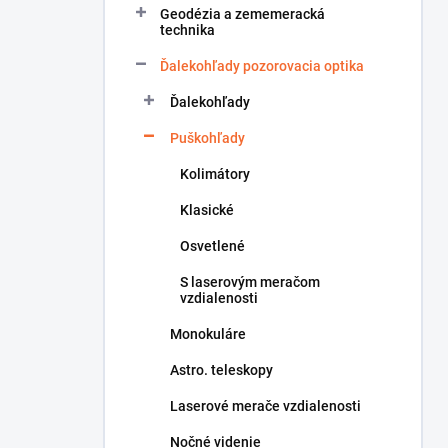
Geodézia a zememeracká
e
technika
l
Ďalekohľady pozorovacia optika
Ďalekohľady
Puškohľady
Kolimátory
Klasické
Osvetlené
S laserovým meračom
vzdialenosti
Monokuláre
Astro. teleskopy
Laserové merače vzdialenosti
Nočné videnie