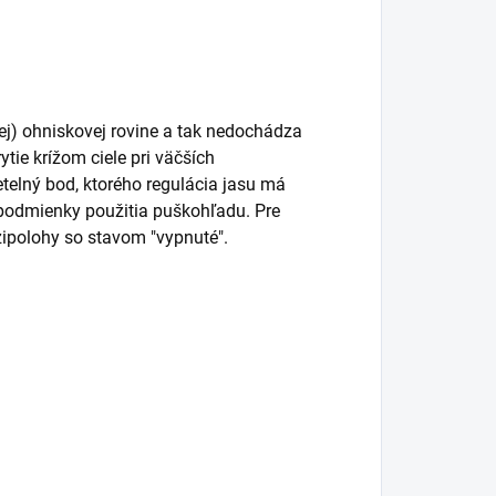
ej) ohniskovej rovine a tak nedochádza
tie krížom ciele pri väčších
etelný bod, ktorého regulácia jasu má
é podmienky použitia puškohľadu. Pre
ipolohy so stavom "vypnuté".