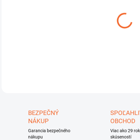
DO:
7.8.
DETA
U
BEZPEČNÝ
SPOĽAHLI
NÁKUP
OBCHOD
Garancia bezpečného
Viac ako 29 ro
nákupu
skúseností