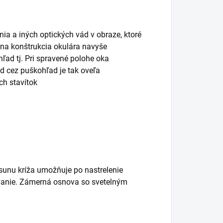
ia a iných optických vád v obraze, ktoré
lna konštrukcia okulára navyše
hľad tj. Pri spravené polohe oka
ad cez puškohľad je tak oveľa
ch stavítok
osunu kríža umožňuje po nastrelenie
ovanie. Zámerná osnova so svetelným