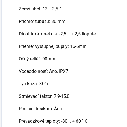
Zorný uhol: 13 .. 3,5 °
Priemer tubusu: 30 mm
Dioptrická korekcia: -2,5 .. + 2,5dioptrie
Priemer výstupnej pupily: 16-6mm
Očný reliéf: 90mm
Vodeodolnosť: Áno, IPX7
Typ kríža: X01i
Stmievací faktor: 7,9-15,8
Plnenie dusíkom: Áno
Prevádzkové teploty: -30 .. + 60 ° C