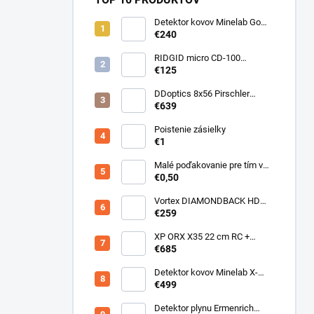
Detektor kovov Minelab Go
Find 66
€240
RIDGID micro CD-100
Detektor horľavých plynov
€125
DDoptics 8x56 Pirschler
Gen.3 Magnesium zelený
€639
Poistenie zásielky
€1
Malé poďakovanie pre tím v
sklade
€0,50
Vortex DIAMONDBACK HD
10X50
€259
XP ORX X35 22 cm RC +
bezdrôtové slúchadlá
€685
WSAUDIO
Detektor kovov Minelab X-
Terra ELITE pinpoiter set
€499
Detektor plynu Ermenrich