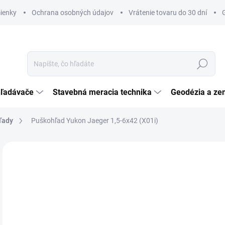
ienky
Ochrana osobných údajov
Vrátenie tovaru do 30 dní
Hľadať
hľadávače
Stavebná meracia technika
Geodézia a ze
ľady
Puškohľad Yukon Jaeger 1,5-6x42 (X01i)
Neohodnotené
Podrobnosti hodnotenia
ZNAČKA:
YUKON
€
€34
Jedn
SK
cena
MÔŽ