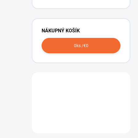
NÁKUPNÝ KOŠÍK
0
ks /
€0