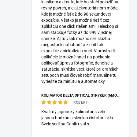
klasikom azimute, kde ho stačí položiť na
rovný povrch, ale aj ekvatoriálnom móde,
kde je možné ísť až do 90 sekundovej
expozície. Všetko je možné riešiť cez
aplikáciu one click riešeniami. Teleskop si
sám stackuje fotky až do 999 v jednej
snímke. Aj tú však možno cez službu
megastack natiahnúť a zlepiť tak
expozície z niekoľkých nocí. V prostredí
aplikácie je možné hneď na počkanie
aplikovať úpravu fotografie, denoise a
saturáciu, skrátka veci, ktoré pri drahších
setupoch musí človek robiť manuálne tu
vyriešite za minútu a automaticky.
KOLIMÁTOR DELTA OPTICAL STRYKER (6MOA)
ROBERT
Kvalitný japonský kolimátor s velmi
jasnou bodkou a skvelou čistotou skla.
Svele sedí na Canik rival s.