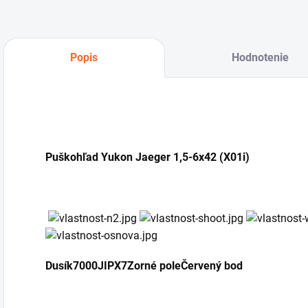
Popis
Hodnotenie
Puškohľad Yukon Jaeger 1,5-6x42 (X01i)
Dusík
7000J
IPX7
Zorné pole
Červený bod