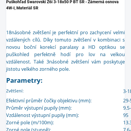
Puškohľad Swarovski Z6i 3-18x50 P BT SR - Zámerná osnova
4W-I, Materiál SR
18násobné zvětšení je perfektní pro zachycení velmi
vzdálených cílů. Díky tomuto zvětšení v kombinaci s
novou boční korekcí paralaxy a HD optikou se
puškohled perfektně hodí pro lov na velkou
vzdálenost. Také 3násobné zvětšení vám poskytuje
jistotu velkého zorného pole.
Parametry:
Zvětšení:
3-1
Efektivní průměr čočky objektivu (mm):
29-
Průměr výstupní pupily (mm):
9.5
Vzdálenost výstupní pupily (mm):
95
Zorné pole (m/100m):
13.
Zorné pole (stupně):
7.6