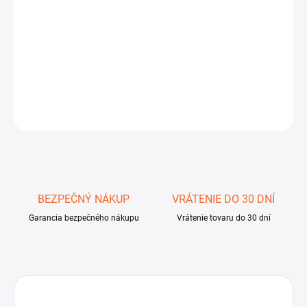
cena:
−
+
Pridať do košíka
DETAILNÉ INFORMÁCIE
OPÝTAŤ SA
STRÁŽIŤ
Uložiť
BEZPEČNÝ NÁKUP
VRÁTENIE DO 30 DNÍ
Garancia bezpečného nákupu
Vrátenie tovaru do 30 dní