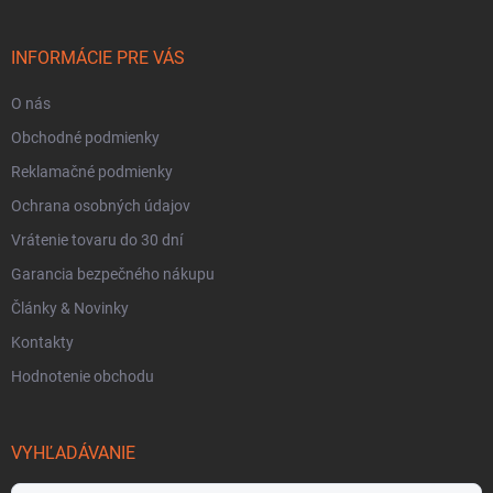
ä
t
i
INFORMÁCIE PRE VÁS
e
O nás
Obchodné podmienky
Reklamačné podmienky
Ochrana osobných údajov
Vrátenie tovaru do 30 dní
Garancia bezpečného nákupu
Články & Novinky
Kontakty
Hodnotenie obchodu
VYHĽADÁVANIE