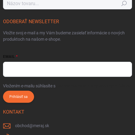
Hľadať
ODOBERAŤ NEWSLETTER
Vložte svoj e-mail a my Vám budeme zasielať informácie o nových
produktoch na našom e-shope.
EMAIL
Vložením e-mailu súhlasíte s
podmienkami ochrany osobných údajov
Prihlásiť sa
KONTAKT
obchod
@
meraj.sk