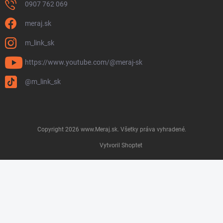
0907 762 069
meraj.sk
m_link_sk
https://www.youtube.com/@meraj-sk
@m_link_sk
Copyright 2026
www.Meraj.sk
. Všetky práva vyhradené.
Vytvoril Shoptet