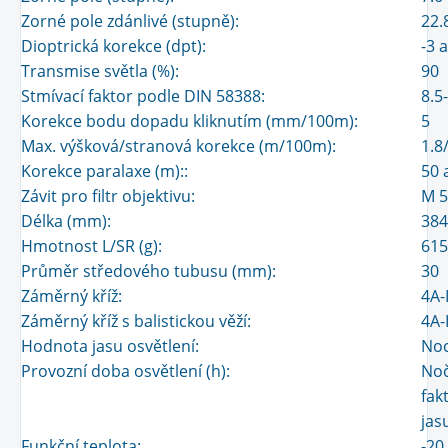
Zorné pole zdánlivé (stupně):
22.
Dioptrická korekce (dpt):
-3 
Transmise světla (%):
90
Stmívací faktor podle DIN 58388:
8.5
Korekce bodu dopadu kliknutím (mm/100m):
5
Max. výšková/stranová korekce (m/100m):
1.8
Korekce paralaxe (m)::
50 
Závit pro filtr objektivu:
M 5
Délka (mm):
384
Hmotnost L/SR (g):
615
Průměr středového tubusu (mm):
30
Záměrný kříž:
4A-
Záměrný kříž s balistickou věží:
4A-
Hodnota jasu osvětlení:
Noc
Provozní doba osvětlení (h):
Noč
fak
jas
Funkční teplota:
-20