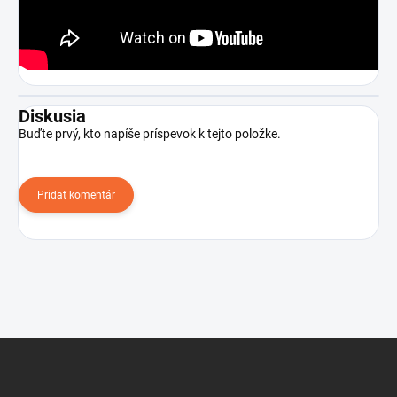
Diskusia
Buďte prvý, kto napíše príspevok k tejto položke.
Pridať komentár
Z
á
p