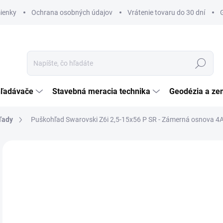
ienky
Ochrana osobných údajov
Vrátenie tovaru do 30 dní
Hľadať
hľadávače
Stavebná meracia technika
Geodézia a ze
ľady
Puškohľad Swarovski Z6i 2,5-15x56 P SR - Zámerná osnova 4A-
Neohodnotené
Podrobnosti hodnotenia
ZNAČKA:
SWAROV
€2
€2 
Jedn
DO 
cena