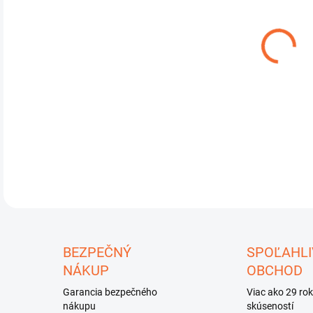
DETA
U
BEZPEČNÝ
SPOĽAHLI
NÁKUP
OBCHOD
Garancia bezpečného
Viac ako 29 ro
nákupu
skúseností