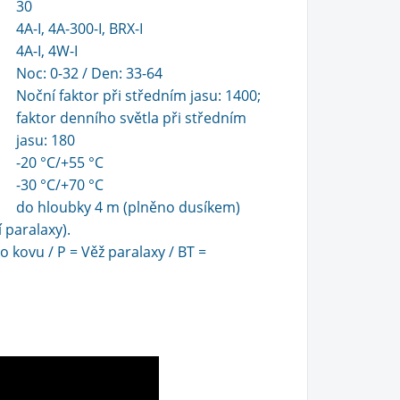
30
4A-I, 4A-300-I, BRX-I
4A-I, 4W-I
Noc: 0-32 / Den: 33-64
Noční faktor při středním jasu: 1400;
faktor denního světla při středním
jasu: 180
-20 °C/+55 °C
-30 °C/+70 °C
do hloubky 4 m (plněno dusíkem)
 paralaxy).
 kovu / P = Věž paralaxy / BT =