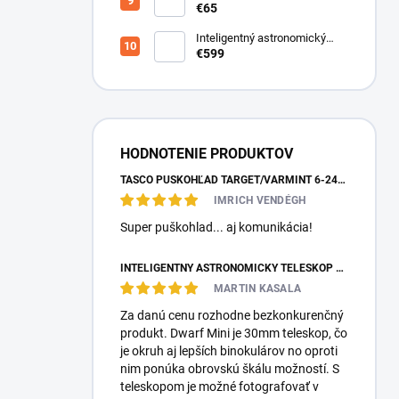
€65
Inteligentný astronomický
teleskop DwarfLab Dwarf III
€599
HODNOTENIE PRODUKTOV
TASCO PUŠKOHĽAD TARGET/VARMINT 6-24X42 MILDOT
IMRICH VENDÉGH
Super puškohlad... aj komunikácia!
INTELIGENTNÝ ASTRONOMICKÝ TELESKOP DWARFLAB DWARF MINI
MARTIN KASALA
Za danú cenu rozhodne bezkonkurenčný
produkt. Dwarf Mini je 30mm teleskop, čo
je okruh aj lepších binokulárov no oproti
nim ponúka obrovskú škálu možností. S
teleskopom je možné fotografovať v