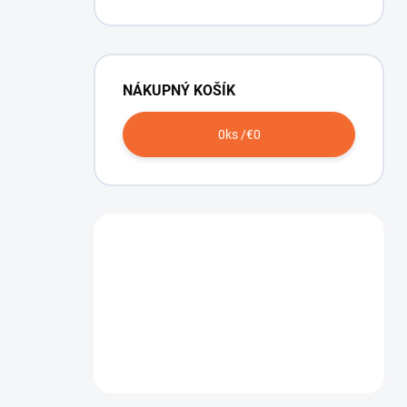
NÁKUPNÝ KOŠÍK
0
ks /
€0