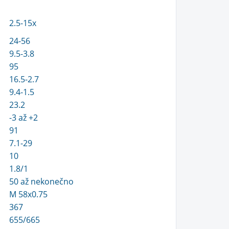
2.5-15x
24-56
9.5-3.8
95
16.5-2.7
9.4-1.5
23.2
-3 až +2
91
7.1-29
10
1.8/1
50 až nekonečno
M 58x0.75
367
655/665