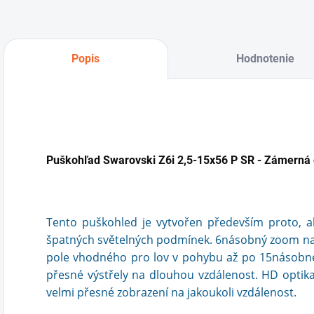
Popis
Hodnotenie
Puškohľad Swarovski Z6i 2,5-15x56 P SR - Zámerná 
Tento puškohled je vytvořen především proto, aby
špatných světelných podmínek. 6násobný zoom nabí
pole vhodného pro lov v pohybu až po 15násobné 
přesné výstřely na dlouhou vzdálenost. HD optika
velmi přesné zobrazení na jakoukoli vzdálenost.