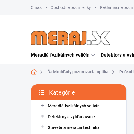
Prejsť
O nás
Obchodné podmienky
Reklamačné podm
na
obsah
Meradlá fyzikálnych veličín
Detektory a vy
Domov
Ďalekohľady pozorovacia optika
Puškoh
B
Kategórie
o
Preskočiť
č
kategórie
n
Meradlá fyzikálnych veličín
ý
Detektory a vyhľadávače
p
a
Stavebná meracia technika
n