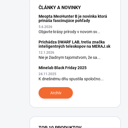
ČLÁNKY A NOVINKY
Meopta MeoHunter B je novinka ktorá
prináša fascinujúce pohľady
5.6.2026
Objavte krásy prírody v novom sv...
Prichádza DWARF LAB, tretia značka
inteligentných teleskopov na MERAJ.sk
12.1.2026
Nie je žiadnym tajomstvom, že sa...
Minelab Black Friday 2025
24.11.2025
K dnešnému dňu spustila spoločno...
Archív
TOP 10 PRODUKTOV