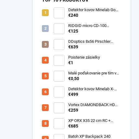
Detektor kovov Minelab Go
Find 66
€240
RIDGID micro CD-100
Detektor horľavých plynov
€125
DDoptics 8x56 Pirschler
Gen.3 Magnesium zelený
€639
Poistenie zásielky
€1
Malé poďakovanie pre tím v
sklade
€0,50
Detektor kovov Minelab X-
Terra ELITE pinpoiter set
€499
Vortex DIAMONDBACK HD
10X50
€259
XP ORX X35 22 cm RC +
bezdrôtové slúchadlá
€685
WSAUDIO
Batoh XP Backpack 240