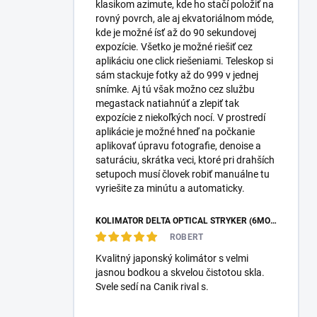
klasikom azimute, kde ho stačí položiť na
rovný povrch, ale aj ekvatoriálnom móde,
kde je možné ísť až do 90 sekundovej
expozície. Všetko je možné riešiť cez
aplikáciu one click riešeniami. Teleskop si
sám stackuje fotky až do 999 v jednej
snímke. Aj tú však možno cez službu
megastack natiahnúť a zlepiť tak
expozície z niekoľkých nocí. V prostredí
aplikácie je možné hneď na počkanie
aplikovať úpravu fotografie, denoise a
saturáciu, skrátka veci, ktoré pri drahších
setupoch musí človek robiť manuálne tu
vyriešite za minútu a automaticky.
KOLIMÁTOR DELTA OPTICAL STRYKER (6MOA)
ROBERT
Kvalitný japonský kolimátor s velmi
jasnou bodkou a skvelou čistotou skla.
Svele sedí na Canik rival s.