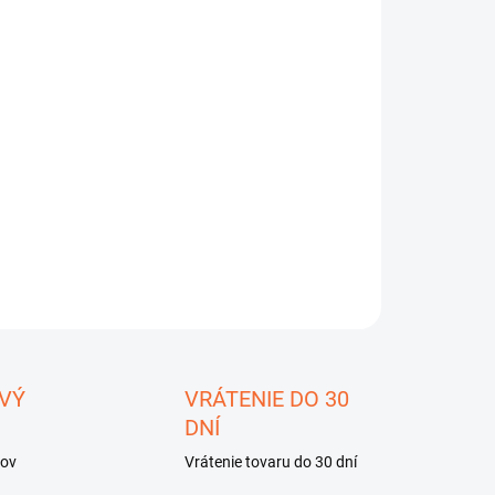
−
+
Pridať do košíka
ILNÉ INFORMÁCIE
OPÝTAŤ SA
STRÁŽIŤ
ložiť
VÝ
VRÁTENIE DO 30
DNÍ
kov
Vrátenie tovaru do 30 dní