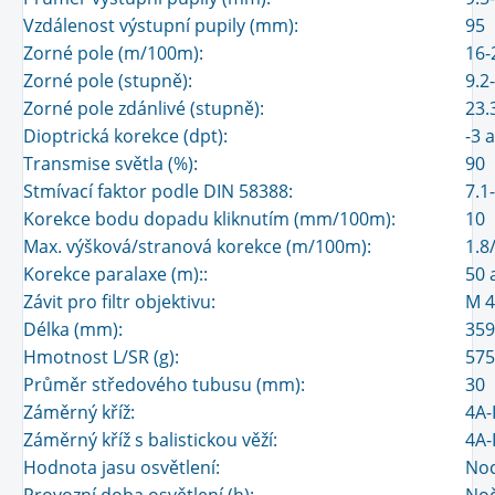
Vzdálenost výstupní pupily (mm):
95
Zorné pole (m/100m):
16-
Zorné pole (stupně):
9.2
Zorné pole zdánlivé (stupně):
23.
Dioptrická korekce (dpt):
-3 
Transmise světla (%):
90
Stmívací faktor podle DIN 58388:
7.1
Korekce bodu dopadu kliknutím (mm/100m):
10
Max. výšková/stranová korekce (m/100m):
1.8
Korekce paralaxe (m)::
50 
Závit pro filtr objektivu:
M 4
Délka (mm):
359
Hmotnost L/SR (g):
575
Průměr středového tubusu (mm):
30
Záměrný kříž:
4A-I
Záměrný kříž s balistickou věží:
4A-
Hodnota jasu osvětlení:
Noc