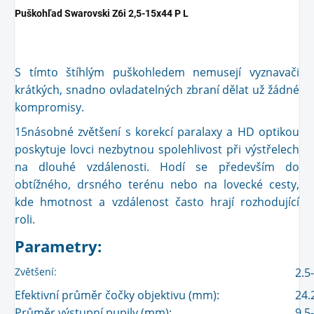
Puškohľad Swarovski Z6i 2,5-15x44 P L
S tímto štíhlým puškohledem nemusejí vyznavači
krátkých, snadno ovladatelných zbraní dělat už žádné
kompromisy.
15násobné zvětšení s korekcí paralaxy a HD optikou
poskytuje lovci nezbytnou spolehlivost při výstřelech
na dlouhé vzdálenosti. Hodí se především do
obtížného, drsného terénu nebo na lovecké cesty,
kde hmotnost a vzdálenost často hrají rozhodující
roli.
Parametry:
Zvětšení:
2.5
Efektivní průměr čočky objektivu (mm):
24.
Průměr výstupní pupily (mm):
9.5