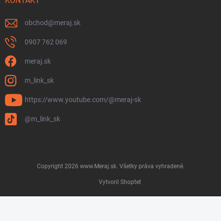
KONTAKT
obchod
@
meraj.sk
0907 762 069
meraj.sk
m_link_sk
https://www.youtube.com/@meraj-sk
@m_link_sk
Copyright 2026
www.Meraj.sk
. Všetky práva vyhradené.
Vytvoril Shoptet