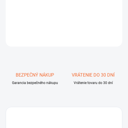
−
+
Pridať do košíka
DETAILNÉ INFORMÁCIE
OPÝTAŤ SA
STRÁŽIŤ
Uložiť
BEZPEČNÝ NÁKUP
VRÁTENIE DO 30 DNÍ
Garancia bezpečného nákupu
Vrátenie tovaru do 30 dní