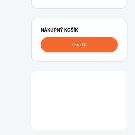
NÁKUPNÝ KOŠÍK
0
ks /
€0