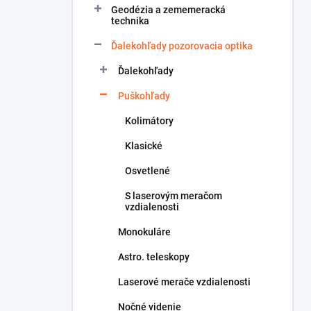
Geodézia a zememeracká
e
technika
l
Ďalekohľady pozorovacia optika
Ďalekohľady
Puškohľady
Kolimátory
Klasické
Osvetlené
S laserovým meračom
vzdialenosti
Monokuláre
Astro. teleskopy
Laserové merače vzdialenosti
Nočné videnie