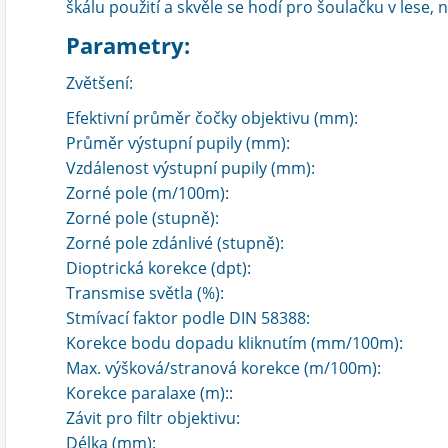
škálu použití a skvěle se hodí pro šoulačku v lese, n
Parametry:
Zvětšení:
Efektivní průměr čočky objektivu (mm):
Průměr výstupní pupily (mm):
Vzdálenost výstupní pupily (mm):
Zorné pole (m/100m):
Zorné pole (stupně):
Zorné pole zdánlivé (stupně):
Dioptrická korekce (dpt):
Transmise světla (%):
Stmívací faktor podle DIN 58388:
Korekce bodu dopadu kliknutím (mm/100m):
Max. výšková/stranová korekce (m/100m):
Korekce paralaxe (m)::
Závit pro filtr objektivu:
Délka (mm):