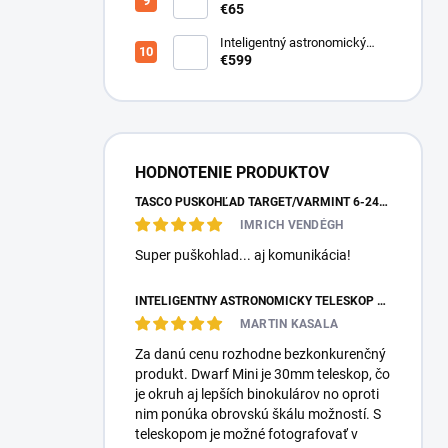
€65
Inteligentný astronomický
teleskop DwarfLab Dwarf III
€599
HODNOTENIE PRODUKTOV
TASCO PUŠKOHĽAD TARGET/VARMINT 6-24X42 MILDOT
IMRICH VENDÉGH
Super puškohlad... aj komunikácia!
INTELIGENTNÝ ASTRONOMICKÝ TELESKOP DWARFLAB DWARF MINI
MARTIN KASALA
Za danú cenu rozhodne bezkonkurenčný
produkt. Dwarf Mini je 30mm teleskop, čo
je okruh aj lepších binokulárov no oproti
nim ponúka obrovskú škálu možností. S
teleskopom je možné fotografovať v