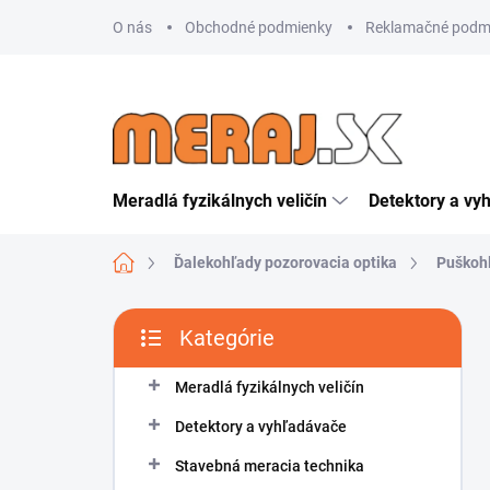
Prejsť
O nás
Obchodné podmienky
Reklamačné podm
na
obsah
Meradlá fyzikálnych veličín
Detektory a vy
Domov
Ďalekohľady pozorovacia optika
Puškoh
B
Kategórie
o
Preskočiť
č
kategórie
n
Meradlá fyzikálnych veličín
ý
Detektory a vyhľadávače
p
a
Stavebná meracia technika
n