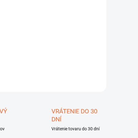
−
+
Pridať do košíka
ILNÉ INFORMÁCIE
OPÝTAŤ SA
STRÁŽIŤ
ložiť
VÝ
VRÁTENIE DO 30
DNÍ
kov
Vrátenie tovaru do 30 dní