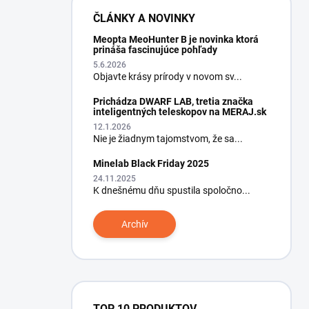
ČLÁNKY A NOVINKY
Meopta MeoHunter B je novinka ktorá
prináša fascinujúce pohľady
5.6.2026
Objavte krásy prírody v novom sv...
Prichádza DWARF LAB, tretia značka
inteligentných teleskopov na MERAJ.sk
12.1.2026
Nie je žiadnym tajomstvom, že sa...
Minelab Black Friday 2025
24.11.2025
K dnešnému dňu spustila spoločno...
Archív
TOP 10 PRODUKTOV