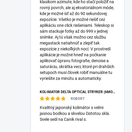
klasikom azimute, kde ho stačí položiť na
rovný povrch, ale aj ekvatoriálnom móde,
kde je možné ísť až do 90 sekundovej
expozície. Všetko je možné riešiť cez
aplikáciu one click riešeniami. Teleskop si
sám stackuje fotky až do 999 v jednej
snímke. Aj tú však možno cez službu
megastack natiahnúť a zlepiť tak
expozície z niekoľkých nocí. V prostredí
aplikácie je možné hneď na počkanie
aplikovať úpravu fotografie, denoise a
saturáciu, skrátka veci, ktoré pri drahších
setupoch musí človek robiť manuálne tu
vyriešite za minútu a automaticky.
KOLIMÁTOR DELTA OPTICAL STRYKER (6MOA)
ROBERT
Kvalitný japonský kolimátor s velmi
jasnou bodkou a skvelou čistotou skla.
Svele sedí na Canik rival s.