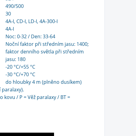
490/500
30
4A-I, CD-I, LD-I, 4A-300-I
4A-I
Noc: 0-32 / Den: 33-64
Noční faktor při středním jasu: 1400;
faktor denního světla při středním
jasu: 180
-20 °C/+55 °C
-30 °C/+70 °C
do hloubky 4 m (plněno dusíkem)
 paralaxy).
 kovu / P = Věž paralaxy / BT =