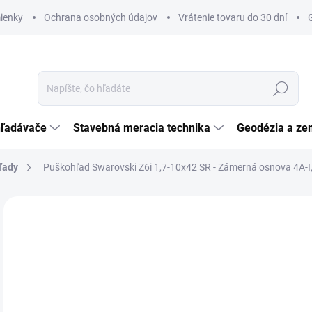
ienky
Ochrana osobných údajov
Vrátenie tovaru do 30 dní
Hľadať
hľadávače
Stavebná meracia technika
Geodézia a ze
ľady
Puškohľad Swarovski Z6i 1,7-10x42 SR - Zámerná osnova 4A-I,
Neohodnotené
Podrobnosti hodnotenia
ZNAČKA:
SWAROV
€2
€2 
Jedn
DO 
cena