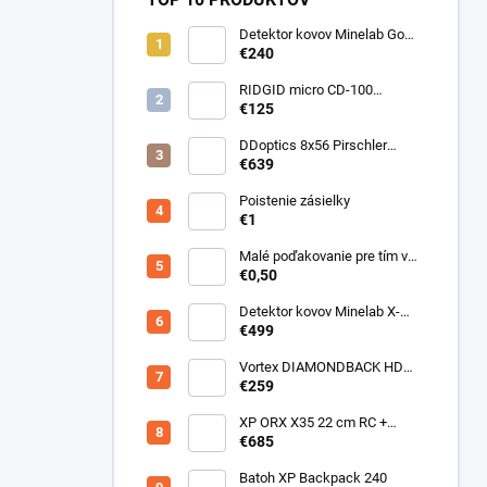
Detektor kovov Minelab Go
Find 66
€240
RIDGID micro CD-100
Detektor horľavých plynov
€125
DDoptics 8x56 Pirschler
Gen.3 Magnesium zelený
€639
Poistenie zásielky
€1
Malé poďakovanie pre tím v
sklade
€0,50
Detektor kovov Minelab X-
Terra ELITE pinpoiter set
€499
Vortex DIAMONDBACK HD
10X50
€259
XP ORX X35 22 cm RC +
bezdrôtové slúchadlá
€685
WSAUDIO
Batoh XP Backpack 240