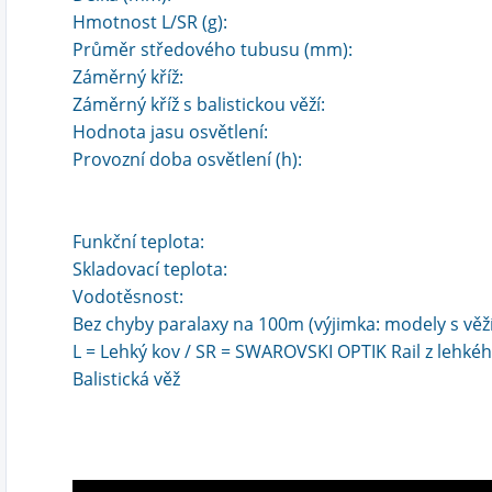
Hmotnost L/SR (g):
Průměr středového tubusu (mm):
Záměrný kříž:
Záměrný kříž s balistickou věží:
Hodnota jasu osvětlení:
Provozní doba osvětlení (h):
Funkční teplota:
Skladovací teplota:
Vodotěsnost:
Bez chyby paralaxy na 100m (výjimka: modely s věží
L = Lehký kov / SR = SWAROVSKI OPTIK Rail z lehkého
Balistická věž