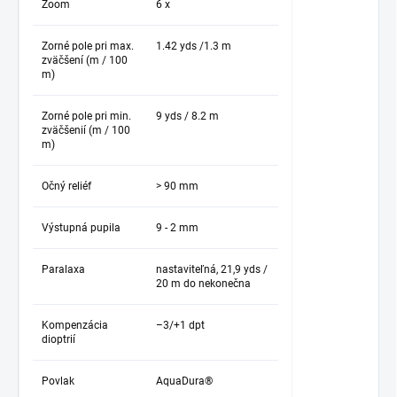
Zoom
6 x
Zorné pole pri max.
1.42 yds /1.3 m
zväčšení (m / 100
m)
Zorné pole pri min.
9 yds / 8.2 m
zväčšenií (m / 100
m)
Očný reliéf
> 90 mm
Výstupná pupila
9 - 2 mm
Paralaxa
nastaviteľná, 21,9 yds /
20 m do nekonečna
Kompenzácia
–3/+1 dpt
dioptrií
Povlak
AquaDura®