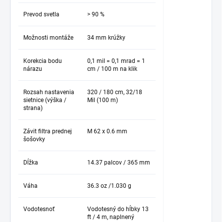
Prevod svetla
> 90 %
Možnosti montáže
34 mm krúžky
Korekcia bodu
0,1 mil = 0,1 mrad = 1
nárazu
cm / 100 m na klik
Rozsah nastavenia
320 / 180 cm, 32/18
sietnice (výška /
Mil (100 m)
strana)
Závit filtra prednej
M 62 x 0.6 mm
šošovky
Dĺžka
14.37 palcov / 365 mm
Váha
36.3 oz /1.030 g
Vodotesnoť
Vodotesný do hĺbky 13
ft / 4 m, naplnený