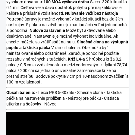
vysokom dosahu.
> 100 MOA výšková dráha
S cca. 320 kliknutí o
0,1 mil. Cieľová veža dáva dostatok pohybu pre naj kalibrovšie
kalibre a príslušné vzdialenosti.
Nulovanie veží bez nástroja
Potrebné úpravy je možné vykonať v každej situácii bez ďalších
nástrojov. S pákou na zdvíhanie je manipulácia veľmi jednoduchá
a pohodlná.
Nulové zastavenie
Môže byť aktivované alebo
deaktivované. Nastavenie je možné vykonať individuálne. Ak
chcete, môžete sa vrátiť späť na nulu.
Slnečná clona na výstupnú
pupilu a taktická páčka
V rámci balenia. Obe môžu byť
nainštalované alebo odstránené. Zaručuje pohodlné použitie
rozsahu v náročných situáciách.
Kríž L4-a
S hrúbkou kríža 0,2
palca / 0,5 cm a vzdialenosťou medzi vodorovnými stĺpikmi 78,74
palca / 200 cm sa jedná o univerzálne zameriavace kríže na
presnú streľbu. Bodové pokrytie v cm pri 10-násobnom zväčšení a
100 m vzdialenosti.
Obsah balenia:
- Leica PRS 5-30x56i - Slnečná clona - Taktická
páčka na nastavenie priblíženia - Nástroj pre páčku - Čistiaca
utierka na šošovky - Návod