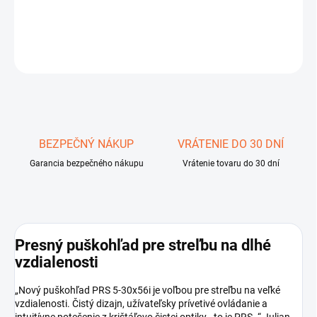
DETAILNÉ INFORMÁCIE
OPÝTAŤ SA
STRÁŽIŤ
Uložiť
BEZPEČNÝ NÁKUP
VRÁTENIE DO 30 DNÍ
Garancia bezpečného nákupu
Vrátenie tovaru do 30 dní
Presný puškohľad pre streľbu na dlhé
vzdialenosti
„Nový puškohľad PRS 5-30x56i je voľbou pre streľbu na veľké
vzdialenosti. Čistý dizajn, užívateľsky prívetivé ovládanie a
intuitívne potešenie z krištáľovo čistej optiky - to je PRS. “ Julian