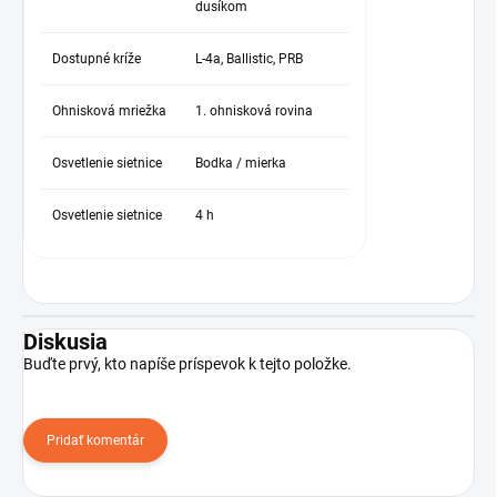
dusíkom
Dostupné kríže
L-4a, Ballistic, PRB
Ohnisková mriežka
1. ohnisková rovina
Osvetlenie sietnice
Bodka / mierka
Osvetlenie sietnice
4 h
Diskusia
Buďte prvý, kto napíše príspevok k tejto položke.
Pridať komentár