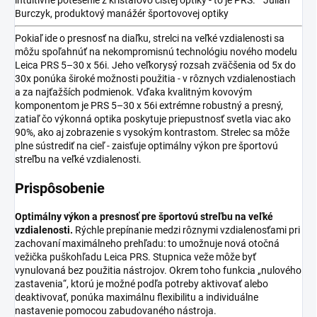
Burczyk, produktový manážér športovovej optiky
Pokiaľ ide o presnosť na diaľku, strelci na veľké vzdialenosti sa
môžu spoľahnúť na nekompromisnú technológiu nového modelu
Leica PRS 5–30 x 56i. Jeho veľkorysý rozsah zväčšenia od 5x do
30x ponúka široké možnosti použitia - v rôznych vzdialenostiach
a za najťažších podmienok. Vďaka kvalitným kovovým
komponentom je PRS 5–30 x 56i extrémne robustný a presný,
zatiaľ čo výkonná optika poskytuje priepustnosť svetla viac ako
90%, ako aj zobrazenie s vysokým kontrastom. Strelec sa môže
plne sústrediť na cieľ - zaisťuje optimálny výkon pre športovú
streľbu na veľké vzdialenosti.
Prispôsobenie
Optimálny výkon a presnosť pre športovú streľbu na veľké
vzdialenosti.
Rýchle prepínanie medzi rôznymi vzdialenosťami pri
zachovaní maximálneho prehľadu: to umožnuje nová otočná
vežička puškohľadu Leica PRS. Stupnica veže môže byť
vynulovaná bez použitia nástrojov. Okrem toho funkcia „nulového
zastavenia“, ktorú je možné podľa potreby aktivovať alebo
deaktivovať, ponúka maximálnu flexibilitu a individuálne
nastavenie pomocou zabudovaného nástroja.