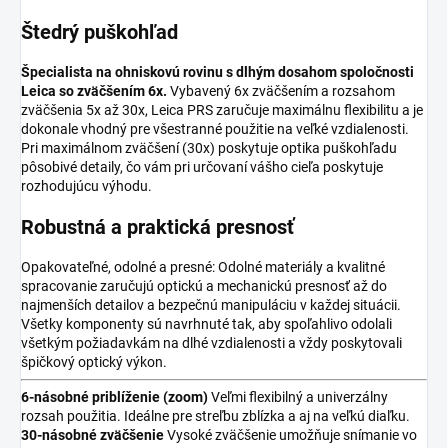
Štedrý puškohľad
Špecialista na ohniskovú rovinu s dlhým dosahom spoločnosti
Leica so zväčšením 6x.
Vybavený 6x zväčšením a rozsahom
zväčšenia 5x až 30x, Leica PRS zaručuje maximálnu flexibilitu a je
dokonale vhodný pre všestranné použitie na veľké vzdialenosti.
Pri maximálnom zväčšení (30x) poskytuje optika puškohľadu
pôsobivé detaily, čo vám pri určovaní vášho cieľa poskytuje
rozhodujúcu výhodu.
Robustná a praktická presnosť
Opakovateľné, odolné a presné: Odolné materiály a kvalitné
spracovanie zaručujú optickú a mechanickú presnosť až do
najmenších detailov a bezpečnú manipuláciu v každej situácii.
Všetky komponenty sú navrhnuté tak, aby spoľahlivo odolali
všetkým požiadavkám na dlhé vzdialenosti a vždy poskytovali
špičkový optický výkon.
6-násobné priblíženie (zoom)
Veľmi flexibilný a univerzálny
rozsah použitia. Ideálne pre streľbu zblízka a aj na veľkú diaľku.
30-násobné zväčšenie
Vysoké zväčšenie umožňuje snímanie vo