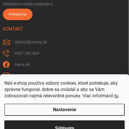
Vložením e-mailu súhlasíte s
podmienkami ochrany osobných údajov
Prihlásiť sa
KONTAKT
obchod
@
meraj.sk
0907 762 069
meraj.sk
m_link_sk
Náš e-shop používa súbory cookies, ktoré potrebuje, aby
https://www.youtube.com/@meraj-sk
správne fungoval, dobre sa ovládal a aby sa Vám
zobrazovali najmä relevantné ponuky.
Viac informácií
tu
.
@m_link_sk
Nastavenie
Copyright 2026
www.Meraj.sk
. Všetky práva vyhradené.
Súhlasím