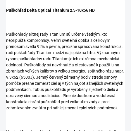
Puškohľad Delta Optical Titanium 2,5-10x56 HD
Puškohľady elitnej rady Titanium sú určené všetkým, kto
nepripúšťa kompromisy. Veľmi svetelná optika s celkovým
prenosom svetla 92% a pevná, precízne spracovaná konštrukcia,
radí puškohľady Titanium medzi najlepšie na trhu. Významným
rysom puškohľadov radu Titanium je ich extrémna mechanická
odolnosť. Puškohľady sú navrhnuté a otestované k použitiu na
zbraniach veľkých kalibrov s veľkou energiou spätného rázu napr.
9,3x62 (6500J). Jemný červený zámerný bod v strede osnovy
pomôže presne zamerať cieľ aj v tých najobtiažnejších svetelných
podmienkach. Tubus puškohľadu je vyrobený z jedného dielu a
upravený čiernou anodizáciou. Plnenie dusíkom a vodotesná
konštrukcia chráni puškohľad pred vniknutím vody a pred
zahmlievaním zvnútra pri náhlej zmene teplotných podmienok.