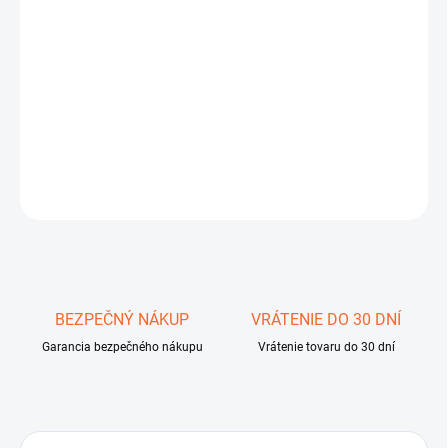
DORUČIŤ DO:
11.8.2026
−
+
Pridať do košíka
DETAILNÉ INFORMÁCIE
OPÝTAŤ SA
STRÁŽIŤ
Uložiť
BEZPEČNÝ NÁKUP
VRÁTENIE DO 30 DNÍ
Garancia bezpečného nákupu
Vrátenie tovaru do 30 dní