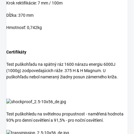
Krok rektifikácie: 7 mm / 100m
Dĺžka: 370 mm
Hmotnosť: 0,742kg
Certifikáty
Test puškohľadu na spätný ráz 1600 nárazu energiu 6000J
(1000g) zodpovedajúcich ráže .375 H & H Magnum. U
puškohľadu nebol nameraný žiadny posun zámerného kríža.
Test puškohledu na světelnou propustnost - naměřená hodnota
93% pro denní osvětlení a 91,5% - pro noční osvětlení.