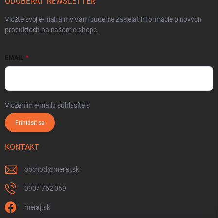
ODOBERAŤ NEWSLETTER
Vložte svoj e-mail a my Vám budeme zasielať informácie o nových
produktoch na našom e-shope.
EMAIL
Vložením e-mailu súhlasíte s
podmienkami ochrany osobných údajov
Prihlásiť sa
KONTAKT
obchod
@
meraj.sk
0907 762 069
meraj.sk