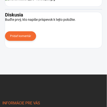
Diskusia
Buďte prvý, kto napíše príspevok k tejto položke.
Pridať komentár
Z
á
p
ä
t
i
INFORMÁCIE PRE VÁS