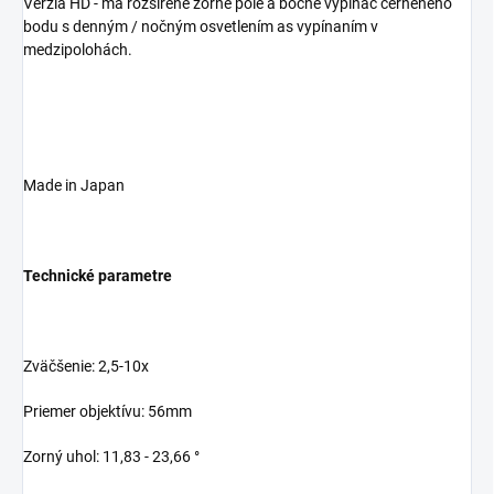
Verzia HD - má rozšírené zorné pole a bočné vypínač černěného
bodu s denným / nočným osvetlením as vypínaním v
medzipolohách.
Made in Japan
Technické parametre
Zväčšenie: 2,5-10x
Priemer objektívu: 56mm
Zorný uhol: 11,83 - 23,66 °