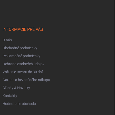
Z
á
p
ä
t
i
INFORMÁCIE PRE VÁS
e
O nás
Obchodné podmienky
Reklamačné podmienky
Ochrana osobných údajov
Vrátenie tovaru do 30 dní
Garancia bezpečného nákupu
Články & Novinky
Kontakty
Hodnotenie obchodu