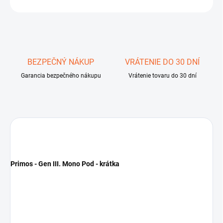
OPÝTAŤ SA
STRÁŽIŤ
Uložiť
BEZPEČNÝ NÁKUP
VRÁTENIE DO 30 DNÍ
Garancia bezpečného nákupu
Vrátenie tovaru do 30 dní
Primos - Gen III. Mono Pod - krátka