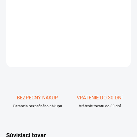
−
+
Pridať do košíka
Predplatená SIM karta pre telefóny IsatPhone a IsatPhone PRO.
SIM kartu je možné využívať v rámci celého pokrytia siete
Inmarsat GSPS
DETAILNÉ INFORMÁCIE
OPÝTAŤ SA
STRÁŽIŤ
Uložiť
BEZPEČNÝ NÁKUP
VRÁTENIE DO 30 DNÍ
Garancia bezpečného nákupu
Vrátenie tovaru do 30 dní
Súvisiaci tovar