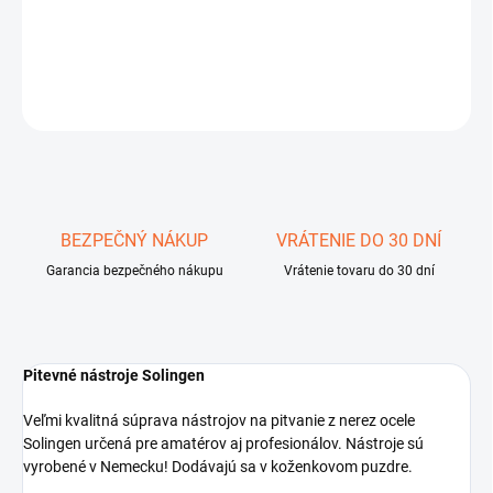
Pitevné nástroje Solingen
DETAILNÉ INFORMÁCIE
OPÝTAŤ SA
STRÁŽIŤ
Uložiť
BEZPEČNÝ NÁKUP
VRÁTENIE DO 30 DNÍ
Garancia bezpečného nákupu
Vrátenie tovaru do 30 dní
Pitevné nástroje Solingen
Veľmi kvalitná súprava nástrojov na pitvanie z nerez ocele
Solingen určená pre amatérov aj profesionálov. Nástroje sú
vyrobené v Nemecku! Dodávajú sa v koženkovom puzdre.