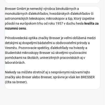
Bresser GmbH je nemecký výrobca binokulárnych a
monokulárnych ďalekohľadov, hvezdárskych ďalekohľadov či
astronomických teleskopov, mikroskopov a lúp, ktorý úspešne
pôsobí na európskom trhu od roku 1957 v duchu hesla
kvalita za
rozumnú cenu
.
Prírodovedecká optika značky Bresser je veľmi obľúbená medzi
detskými aj dospelými bádateľmi a obdivovateľmi prírody a
Vesmíru. Pozorovacie spektívy, ďalekohľady na hviezdy a
študentské mikroskopy Bresser sú skvelými vyučovacími
pomôckami na školách, univerzitných pracoviskách aj v
laboratóriách.
Niekedy sa môžete stretnúť aj s nesprávnymi názvami tejto
značky ako Breser alebo Breeser, správne je však len BRESSER
(číta sa breser).