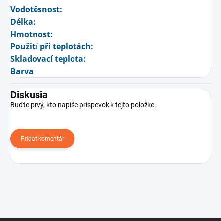
Vodotěsnost:
Délka:
Hmotnost:
Použití při teplotách:
Skladovací teplota:
Barva
Diskusia
Buďte prvý, kto napíše príspevok k tejto položke.
Pridať komentár