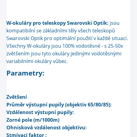
W-okuláry pro teleskopy Swarovski Optik:
jsou
kompatibilní se základními těly všech teleskopů
Swarovski Optik pro optimální použití v každé situaci.
Všechny W-okuláry jsou 100% vodotěsné - s 25-50x
zvětšením jsou tyto okuláry jedinými vodotěsnými
variabilními okuláry vůbec.
Parametry:
Zvětšení
Průměr výstupní pupily (objektiv 65/80/85):
Vzdálenost výstupní pupily:
Zorné pole (m/1000m)
Ohnisková vzdálenost objektivu:
Stmívací faktor :