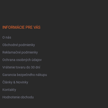
Z
á
p
ä
t
i
INFORMÁCIE PRE VÁS
e
O nás
Obchodné podmienky
Reklamačné podmienky
Ochrana osobných údajov
Vrátenie tovaru do 30 dní
Garancia bezpečného nákupu
Články & Novinky
Kontakty
Hodnotenie obchodu