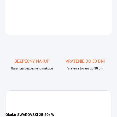
−
+
Pridať do košíka
DETAILNÉ INFORMÁCIE
OPÝTAŤ SA
STRÁŽIŤ
Uložiť
BEZPEČNÝ NÁKUP
VRÁTENIE DO 30 DNÍ
Garancia bezpečného nákupu
Vrátenie tovaru do 30 dní
Okulár SWAROVSKI 25-50x W