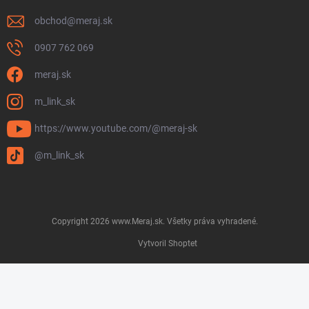
obchod
@
meraj.sk
0907 762 069
meraj.sk
m_link_sk
https://www.youtube.com/@meraj-sk
@m_link_sk
Copyright 2026
www.Meraj.sk
. Všetky práva vyhradené.
Vytvoril Shoptet