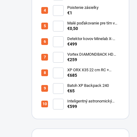
Poistenie zásielky
€1
Malé poďakovanie pre tím v
sklade
€0,50
Detektor kovov Minelab X-
Terra ELITE pinpoiter set
€499
Vortex DIAMONDBACK HD
10X50
€259
XP ORX X35 22 cm RC +
bezdrôtové slúchadlá
€685
WSAUDIO
Batoh XP Backpack 240
€65
Inteligentný astronomický
teleskop DwarfLab Dwarf III
€599