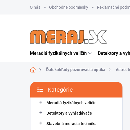
Prejsť
O nás
Obchodné podmienky
Reklamačné podm
na
obsah
Meradlá fyzikálnych veličín
Detektory a vy
Domov
Ďalekohľady pozorovacia optika
Astro. 
B
Kategórie
o
Preskočiť
č
kategórie
n
Meradlá fyzikálnych veličín
ý
Detektory a vyhľadávače
p
a
Stavebná meracia technika
n