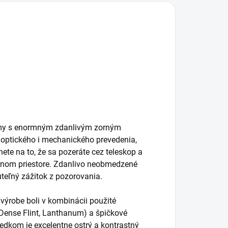
firmy s enormným zdanlivým zorným
 optického i mechanického prevedenia,
te na to, že sa pozeráte cez teleskop a
írnom priestore. Zdanlivo neobmedzené
teľný zážitok z pozorovania.
 výrobe boli v kombinácii použité
 Dense Flint, Lanthanum) a špičkové
edkom je excelentne ostrý a kontrastný