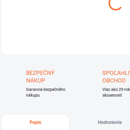
DETA
U
BEZPEČNÝ
SPOĽAHLI
NÁKUP
OBCHOD
Garancia bezpečného
Viac ako 29 ro
nákupu
skúseností
Popis
Hodnotenie