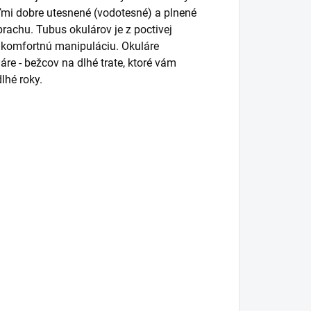
ľmi dobre utesnené (vodotesné) a plnené
rachu. Tubus okulárov je z poctivej
komfortnú manipuláciu. Okuláre
re - bežcov na dlhé trate, ktoré vám
lhé roky.