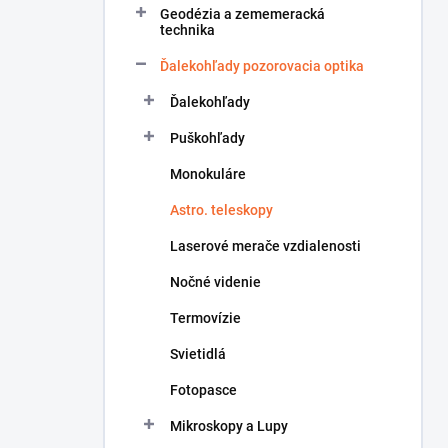
Geodézia a zememeracká
e
technika
l
Ďalekohľady pozorovacia optika
Ďalekohľady
Puškohľady
Monokuláre
Astro. teleskopy
Laserové merače vzdialenosti
Nočné videnie
Termovízie
Svietidlá
Fotopasce
Mikroskopy a Lupy