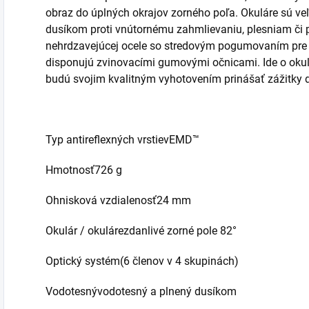
obraz do úplných okrajov zorného poľa. Okuláre sú ve
dusíkom proti vnútornému zahmlievaniu, plesniam či p
nehrdzavejúcej ocele so stredovým pogumovaním pre 
disponujú zvinovacími gumovými očnicami. Ide o okulá
budú svojim kvalitným vyhotovením prinášať zážitky d
Typ antireflexných vrstievEMD™
Hmotnosť726 g
Ohnisková vzdialenosť24 mm
Okulár / okulárezdanlivé zorné pole 82°
Optický systém(6 členov v 4 skupinách)
Vodotesnývodotesný a plnený dusíkom