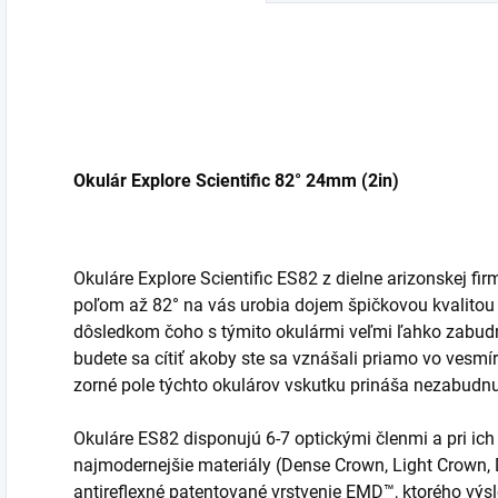
Okulár Explore Scientific 82° 24mm (2in)
Okuláre Explore Scientific ES82 z dielne arizonskej 
poľom až 82° na vás urobia dojem špičkovou kvalitou
dôsledkom čoho s týmito okulármi veľmi ľahko zabudne
budete sa cítiť akoby ste sa vznášali priamo vo vesm
zorné pole týchto okulárov vskutku prináša nezabudnu
Okuláre ES82 disponujú 6-7 optickými členmi a pri ich
najmodernejšie materiály (Dense Crown, Light Crown,
antireflexné patentované vrstvenie EMD™, ktorého výsl