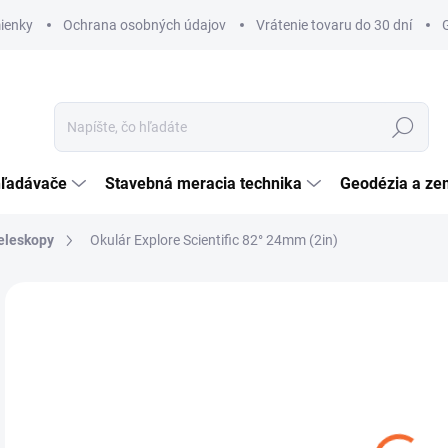
ienky
Ochrana osobných údajov
Vrátenie tovaru do 30 dní
Hľadať
hľadávače
Stavebná meracia technika
Geodézia a ze
teleskopy
Okulár Explore Scientific 82° 24mm (2in)
Neohodnotené
Podrobnosti hodnotenia
ZNAČKA:
EXPLORE
€
€26
Jedn
NA
cena