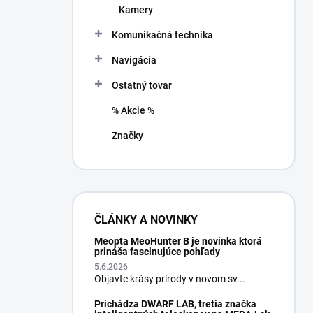
Kamery
Komunikačná technika
Navigácia
Ostatný tovar
% Akcie %
Značky
ČLÁNKY A NOVINKY
Meopta MeoHunter B je novinka ktorá
prináša fascinujúce pohľady
5.6.2026
Objavte krásy prírody v novom sv...
Prichádza DWARF LAB, tretia značka