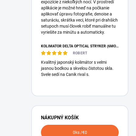
expozície z niekoľkých nocí. V prostredí
aplikácie je možné hneď na počkanie
aplikovať úpravu fotografie, denoise a
saturáciu, skrátka veci, ktoré pri drahších
setupoch musí človek robiť manuálne tu
vyriešite za minútu a automaticky.
KOLIMÁTOR DELTA OPTICAL STRYKER (6MOA)
ROBERT
Kvalitný japonský kolimátor s velmi
jasnou bodkou a skvelou čistotou skla.
Svele sedí na Canik rival s.
NÁKUPNÝ KOŠÍK
0
ks /
€0