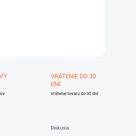
−
+
Pridať do košíka
ILNÉ INFORMÁCIE
OPÝTAŤ SA
STRÁŽIŤ
ložiť
VÝ
VRÁTENIE DO 30
DNÍ
kov
Vrátenie tovaru do 30 dní
Diskusia