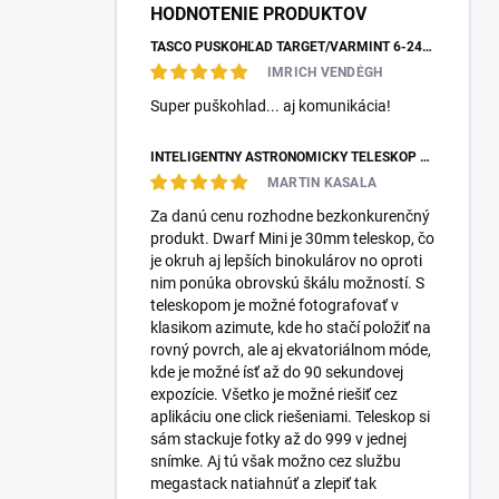
HODNOTENIE PRODUKTOV
TASCO PUŠKOHĽAD TARGET/VARMINT 6-24X42 MILDOT
IMRICH VENDÉGH
Super puškohlad... aj komunikácia!
INTELIGENTNÝ ASTRONOMICKÝ TELESKOP DWARFLAB DWARF MINI
MARTIN KASALA
Za danú cenu rozhodne bezkonkurenčný
produkt. Dwarf Mini je 30mm teleskop, čo
je okruh aj lepších binokulárov no oproti
nim ponúka obrovskú škálu možností. S
teleskopom je možné fotografovať v
klasikom azimute, kde ho stačí položiť na
rovný povrch, ale aj ekvatoriálnom móde,
kde je možné ísť až do 90 sekundovej
expozície. Všetko je možné riešiť cez
aplikáciu one click riešeniami. Teleskop si
sám stackuje fotky až do 999 v jednej
snímke. Aj tú však možno cez službu
megastack natiahnúť a zlepiť tak