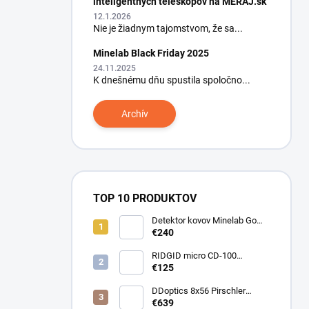
inteligentných teleskopov na MERAJ.sk
12.1.2026
Nie je žiadnym tajomstvom, že sa...
Minelab Black Friday 2025
24.11.2025
K dnešnému dňu spustila spoločno...
Archív
TOP 10 PRODUKTOV
Detektor kovov Minelab Go
Find 66
€240
RIDGID micro CD-100
Detektor horľavých plynov
€125
DDoptics 8x56 Pirschler
Gen.3 Magnesium zelený
€639