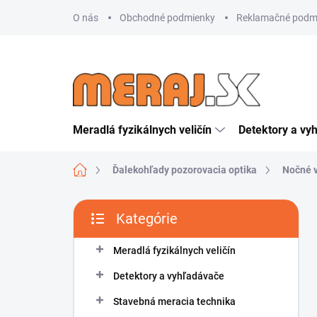
Prejsť
O nás
Obchodné podmienky
Reklamačné podm
na
obsah
Meradlá fyzikálnych veličín
Detektory a vy
Domov
Ďalekohľady pozorovacia optika
Nočné v
B
Kategórie
o
Preskočiť
č
kategórie
n
Meradlá fyzikálnych veličín
ý
Detektory a vyhľadávače
p
a
Stavebná meracia technika
n