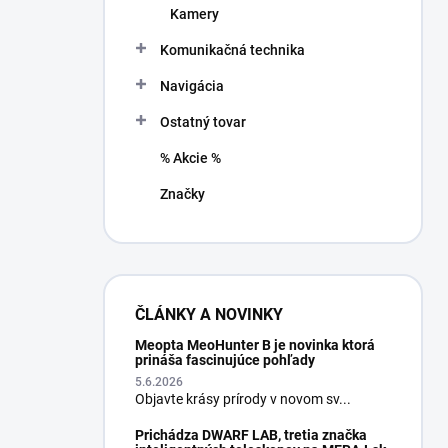
Kamery
Komunikačná technika
Navigácia
Ostatný tovar
% Akcie %
Značky
ČLÁNKY A NOVINKY
Meopta MeoHunter B je novinka ktorá
prináša fascinujúce pohľady
5.6.2026
Objavte krásy prírody v novom sv...
Prichádza DWARF LAB, tretia značka