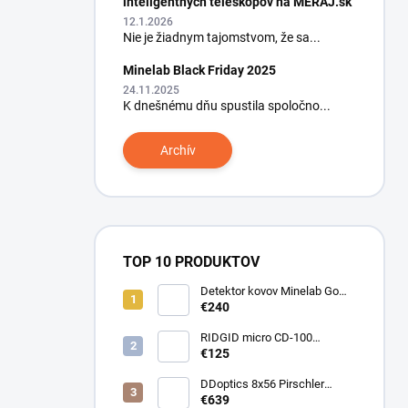
inteligentných teleskopov na MERAJ.sk
12.1.2026
Nie je žiadnym tajomstvom, že sa...
Minelab Black Friday 2025
24.11.2025
K dnešnému dňu spustila spoločno...
Archív
TOP 10 PRODUKTOV
Detektor kovov Minelab Go
Find 66
€240
RIDGID micro CD-100
Detektor horľavých plynov
€125
DDoptics 8x56 Pirschler
Gen.3 Magnesium zelený
€639