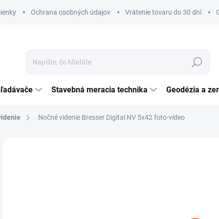
ienky
Ochrana osobných údajov
Vrátenie tovaru do 30 dní
Hľadať
hľadávače
Stavebná meracia technika
Geodézia a ze
idenie
Nočné videnie Bresser Digital NV 5x42 foto-video
Neohodnotené
Podrobnosti hodnotenia
ZNAČKA:
BRESSE
€
€37
Jedn
DO 
cena