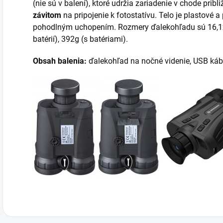
(nie sú v balení), ktoré udržia zariadenie v chode pribl
závitom
na pripojenie k fotostatívu. Telo je plastov
pohodlným uchopením. Rozmery ďalekohľadu sú 16,1x
batérií), 392g (s batériami).
Obsah balenia:
ďalekohľad na nočné videnie, USB kábe