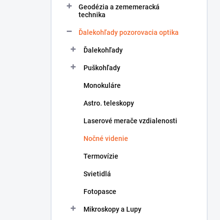
Geodézia a zememeracká
e
technika
l
Ďalekohľady pozorovacia optika
Ďalekohľady
Puškohľady
Monokuláre
Astro. teleskopy
Laserové merače vzdialenosti
Nočné videnie
Termovízie
Svietidlá
Fotopasce
Mikroskopy a Lupy