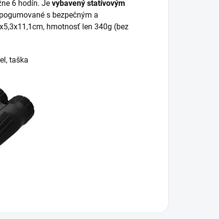
ižne 6 hodín. Je
vybavený statívovým
é a pogumované s bezpečným a
5,3x11,1cm, hmotnosť len 340g (bez
l, taška