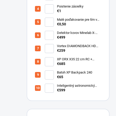
Poistenie zásielky
€1
Malé poďakovanie pre tím v
sklade
€0,50
Detektor kovov Minelab X-
Terra ELITE pinpoiter set
€499
Vortex DIAMONDBACK HD
10X50
€259
XP ORX X35 22 cm RC +
bezdrôtové slúchadlá
€685
WSAUDIO
Batoh XP Backpack 240
€65
Inteligentný astronomický
teleskop DwarfLab Dwarf III
€599