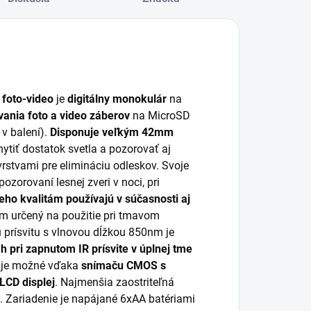
 foto-video
je
digitálny monokulár
na
ania foto a video záberov
na MicroSD
v balení).
Disponuje veľkým 42mm
ytiť dostatok svetla a pozorovať aj
 vrstvami pre elimináciu odleskov. Svoje
pozorovaní lesnej zveri v noci, pri
jeho kvalitám používajú v súčasnosti aj
m určený na použitie pri tmavom
prísvitu s vlnovou dĺžkou 850nm je
h pri zapnutom IR prísvite v úplnej tme
v je možné vďaka
snímaču CMOS s
LCD displej
. Najmenšia zaostriteľná
. Zariadenie je napájané 6xAA batériami