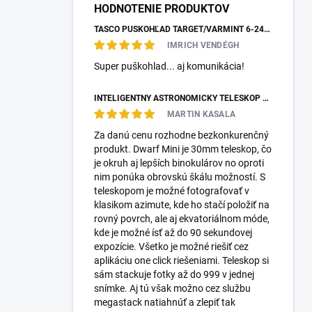
HODNOTENIE PRODUKTOV
TASCO PUŠKOHĽAD TARGET/VARMINT 6-24X42 MILDOT
IMRICH VENDÉGH
Super puškohlad... aj komunikácia!
INTELIGENTNÝ ASTRONOMICKÝ TELESKOP DWARFLAB DWARF MINI
MARTIN KASALA
Za danú cenu rozhodne bezkonkurenčný
produkt. Dwarf Mini je 30mm teleskop, čo
je okruh aj lepších binokulárov no oproti
nim ponúka obrovskú škálu možností. S
teleskopom je možné fotografovať v
klasikom azimute, kde ho stačí položiť na
rovný povrch, ale aj ekvatoriálnom móde,
kde je možné ísť až do 90 sekundovej
expozície. Všetko je možné riešiť cez
aplikáciu one click riešeniami. Teleskop si
sám stackuje fotky až do 999 v jednej
snímke. Aj tú však možno cez službu
megastack natiahnúť a zlepiť tak