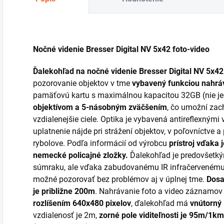
Nočné videnie Bresser Digital NV 5x42 foto-video
Ďalekohľad na nočné videnie Bresser Digital NV 5x42
pozorovanie objektov v tme
vybavený funkciou nahráv
pamäťovú kartu s maximálnou kapacitou 32GB (nie je 
objektívom a 5-násobným zväčšením
, čo umožní zach
vzdialenejšie ciele. Optika je vybavená antireflexnými
uplatnenie nájde pri strážení objektov, v poľovníctve a 
rybolove. Podľa informácií od výrobcu
prístroj vďaka 
nemecké policajné zložky.
Ďalekohľad je predovšetký
súmraku, ale vďaka zabudovanému IR infračervenému 
možné pozorovať bez problémov aj v úplnej tme.
Dosa
je približne 200m
. Nahrávanie foto a video záznamo
rozlíšením 640x480 pixelov
, ďalekohľad má
vnútorný 
vzdialenosť je 2m,
zorné pole viditeľnosti je 95m/1km