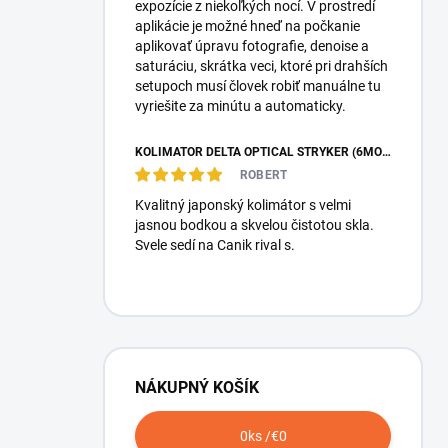
expozície z niekoľkých nocí. V prostredí
aplikácie je možné hneď na počkanie
aplikovať úpravu fotografie, denoise a
saturáciu, skrátka veci, ktoré pri drahších
setupoch musí človek robiť manuálne tu
vyriešite za minútu a automaticky.
KOLIMÁTOR DELTA OPTICAL STRYKER (6MOA)
ROBERT
Kvalitný japonský kolimátor s velmi
jasnou bodkou a skvelou čistotou skla.
Svele sedí na Canik rival s.
NÁKUPNÝ KOŠÍK
0
ks /
€0