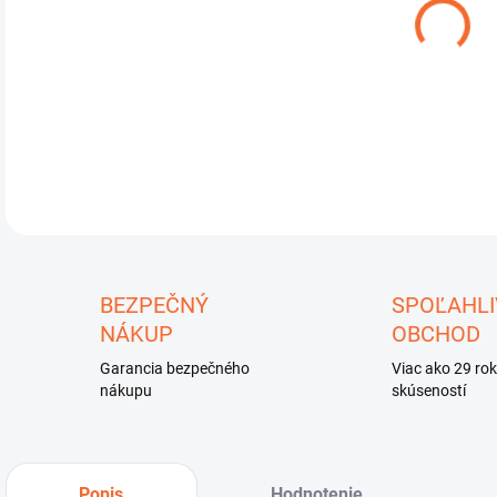
Nočn
DETA
U
BEZPEČNÝ
SPOĽAHLI
NÁKUP
OBCHOD
Garancia bezpečného
Viac ako 29 ro
nákupu
skúseností
Popis
Hodnotenie