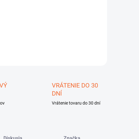
−
+
Pridať do košíka
é videnie Bresser Digital NV 5x42 foto-video
ILNÉ INFORMÁCIE
OPÝTAŤ SA
STRÁŽIŤ
ložiť
VÝ
VRÁTENIE DO 30
DNÍ
kov
Vrátenie tovaru do 30 dní
Diskusia
Značka