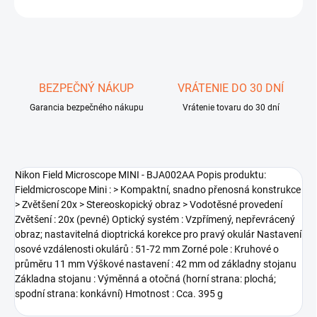
OPÝTAŤ SA
STRÁŽIŤ
Uložiť
BEZPEČNÝ NÁKUP
VRÁTENIE DO 30 DNÍ
Garancia bezpečného nákupu
Vrátenie tovaru do 30 dní
Nikon Field Microscope MINI - BJA002AA Popis produktu:
Fieldmicroscope Mini : > Kompaktní, snadno přenosná konstrukce
> Zvětšení 20x > Stereoskopický obraz > Vodotěsné provedení
Zvětšení : 20x (pevné) Optický systém : Vzpřímený, nepřevrácený
obraz; nastavitelná dioptrická korekce pro pravý okulár Nastavení
osové vzdálenosti okulárů : 51-72 mm Zorné pole : Kruhové o
průměru 11 mm Výškové nastavení : 42 mm od základny stojanu
Základna stojanu : Výměnná a otočná (horní strana: plochá;
spodní strana: konkávní) Hmotnost : Cca. 395 g