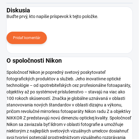
Diskusia
Buďte prvý, kto napíše príspevok k tejto položke.
Pridať komentár
O spoločnosti Nikon
Spoločnosť Nikon je popredný svetový poskytovateľ
fotografických produktov a služieb. Jeho inovatívne optické
technológie – od spotrebiteľských cez profesionálne fotoaparáty,
objektívy až po systémové príslušenstvo – stavajú na viac ako
100 rokoch skúseností. Značka je globálne uznávaná v oblasti
stanovovania nových štandardov v oblasti dizajnu a výkonu,
pričom revolučné mirrorless fotoaparáty Nikon radu Z a objektívy
NIKKOR Z predstavujú novú dimenziu optickej kvality. Spoločnosť
Nikon sa zaviazala byť lídrom v oblasti fotografie a umožňuje
niektorým z najlepších svetových vizuálnych umelcov dosiahnuť
svoj tvorivý potenciál prostredníctvom vizuálneho rozprávania