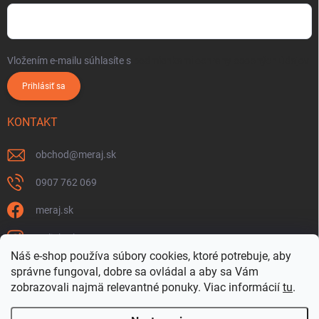
Vložením e-mailu súhlasíte s
podmienkami ochrany osobných údajov
Prihlásiť sa
KONTAKT
obchod
@
meraj.sk
0907 762 069
meraj.sk
m_link_sk
Náš e-shop používa súbory cookies, ktoré potrebuje, aby
https://www.youtube.com/@meraj-sk
správne fungoval, dobre sa ovládal a aby sa Vám
zobrazovali najmä relevantné ponuky.
Viac informácií
tu
.
@m_link_sk