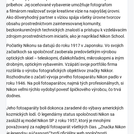
príbehov. Jej oceňované vybavenie umožňuje fotografom
a filmárom realizovať svoje kreatívne vízie na najvyššej úrovni.
Ako dôveryhodný partner s víziou spája všetky úrovne tvorcov
obsahu prostredníctvom zainteresovanej komunity,
bezkonkurenčných technických znalostí a prístupu k vzdelávacím
zdrojom prostredníctvom iniciatív, ako je napríklad Nikon School.
Počiatky Nikonu sa datujú do roku 1917 v Japonsku. Vo svojich
začiatkoch sa spoločnosť zaoberala predovšetkým výrobou
optických skiel – teleskopmi, ďalekohľadmi, mikroskopmi a iným
drobným, optickým vybavením. Vzápätí svoje portfólio firma
rozšírila o výrobu fotografických objektívov značky Nikkor.
Rozhodnutie o začatí vývoja prvého fotoaparátu Nikon padlo v
roku 1946. Na poli fotoaparátov, najmä tých profesionálnych, si
Nikon veľmi rýchlo vydobyl povesť špičkového výrobcu, čo trvá
dodnes.
Jeho fotoaparáty boli dokonca zaradené do výbavy amerických
kozmických lodí. O legendárny status spoločnosti Nikon sa
zaslúžil aj model Nikon SP z roku 1957, ktorý je mnohými
považovaný za najlepší fotoaparát všetkých čias.
„Značka Nikon
je legendou súčasnosti“
tvrdí oficiálny web spoločnosti.