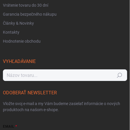
Vrátenie tovaru do 30 dní
Garancia bezpečného nákupu
Články & Novinky
Kontakty
Hodnotenie obchodu
VYHĽADÁVANIE
Hľadať
ODOBERAŤ NEWSLETTER
Vložte svoj e-mail a my Vám budeme zasielať informácie o nových
produktoch na našom e-shope.
EMAIL