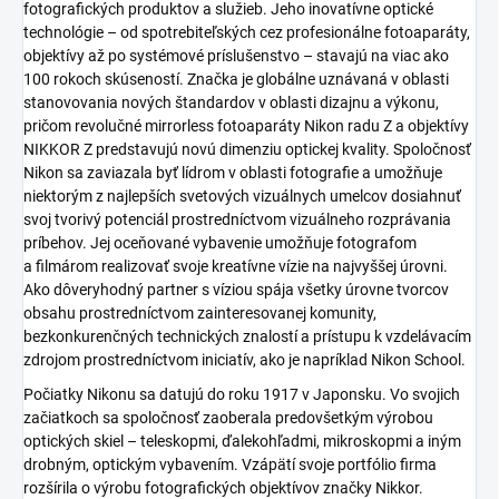
fotografických produktov a služieb. Jeho inovatívne optické
technológie – od spotrebiteľských cez profesionálne fotoaparáty,
objektívy až po systémové príslušenstvo – stavajú na viac ako
100 rokoch skúseností. Značka je globálne uznávaná v oblasti
stanovovania nových štandardov v oblasti dizajnu a výkonu,
pričom revolučné mirrorless fotoaparáty Nikon radu Z a objektívy
NIKKOR Z predstavujú novú dimenziu optickej kvality. Spoločnosť
Nikon sa zaviazala byť lídrom v oblasti fotografie a umožňuje
niektorým z najlepších svetových vizuálnych umelcov dosiahnuť
svoj tvorivý potenciál prostredníctvom vizuálneho rozprávania
príbehov. Jej oceňované vybavenie umožňuje fotografom
a filmárom realizovať svoje kreatívne vízie na najvyššej úrovni.
Ako dôveryhodný partner s víziou spája všetky úrovne tvorcov
obsahu prostredníctvom zainteresovanej komunity,
bezkonkurenčných technických znalostí a prístupu k vzdelávacím
zdrojom prostredníctvom iniciatív, ako je napríklad Nikon School.
Počiatky Nikonu sa datujú do roku 1917 v Japonsku. Vo svojich
začiatkoch sa spoločnosť zaoberala predovšetkým výrobou
optických skiel – teleskopmi, ďalekohľadmi, mikroskopmi a iným
drobným, optickým vybavením. Vzápätí svoje portfólio firma
rozšírila o výrobu fotografických objektívov značky Nikkor.