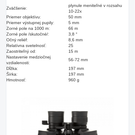
plynule meniteľné v rozsahu
Zväčšenie:
10-22x
Priemer objektívu:
50 mm
Priemer výstupnej pupily:
5 mm
Zorné pole na 1000 m:
66 m
Zorné pole /skutočné/:
3,8 °
Očný reliéf:
8,6 mm
Relatívna svetelnosť:
25
Zaostriteľný od:
15 m
Nastavenie medziočnej
56-72 mm
vzdialenosti:
Dĺžka:
197 mm
Šírka:
197 mm
Hmotnosť:
960 g