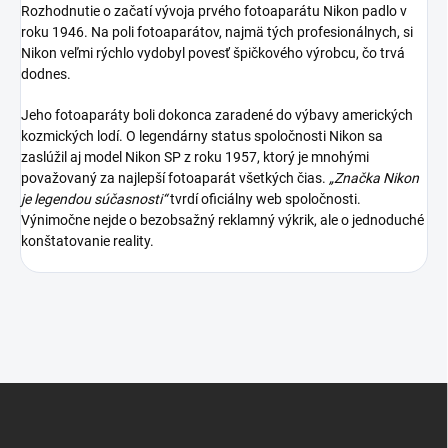
Rozhodnutie o začatí vývoja prvého fotoaparátu Nikon padlo v
roku 1946. Na poli fotoaparátov, najmä tých profesionálnych, si
Nikon veľmi rýchlo vydobyl povesť špičkového výrobcu, čo trvá
dodnes.
Jeho fotoaparáty boli dokonca zaradené do výbavy amerických
kozmických lodí. O legendárny status spoločnosti Nikon sa
zaslúžil aj model Nikon SP z roku 1957, ktorý je mnohými
považovaný za najlepší fotoaparát všetkých čias.
„Značka Nikon
je legendou súčasnosti“
tvrdí oficiálny web spoločnosti.
Výnimočne nejde o bezobsažný reklamný výkrik, ale o jednoduché
konštatovanie reality.
Z
á
p