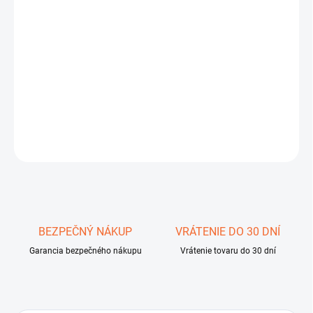
11.8.2026
−
+
Pridať do košíka
Aculon A211 10-22x50
DETAILNÉ INFORMÁCIE
OPÝTAŤ SA
STRÁŽIŤ
Uložiť
BEZPEČNÝ NÁKUP
VRÁTENIE DO 30 DNÍ
Garancia bezpečného nákupu
Vrátenie tovaru do 30 dní