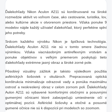
Ďalekohľady Nikon Aculon A211 sú konštruované na široké
rozmedzie aktivít vo voľnom čase, ako cestovanie, turistika, lov,
alebo kultúrne akcie v otvorenom priestore. Vďaka ponuke 9
modelov nájde každý užívateľ ďalekohľad, ktorý perfektne splní
jeho potreby.
Srdcom každého výrobku Nikon je špičková technológia.
Ďalekohľady Aculon A211 nie sú v tomto smere žiadnou
výnimkou. Vďaka viacnásobným antireflexným vrstvám a
ponuke objektívov s veľkým priemerom poskytujú tieto
ďalekohľady extrémne jasný obraz a široké zorné pole.
Pôsobivý vizuálny zážitok je takisto výsledkom použitia
asférických šošoviek v okulároch. Prepracovaná optická
konštrukcia minimalizuje odrazové vady a ponúka maximálnu
ostrosť a neskreslený obraz v celom zornom poli. Ďalekohľady
Aulon A211 sú vybavené komfortnými otočnými a posuvnými
gumenými očnicami ktoré zabezpečujú umiestnenie očí v
optimálnej pozícii. Asférické šošovky a otočné a posuvné
gumené očnice nie sú k dispozícii pri modeloch so zoomom.