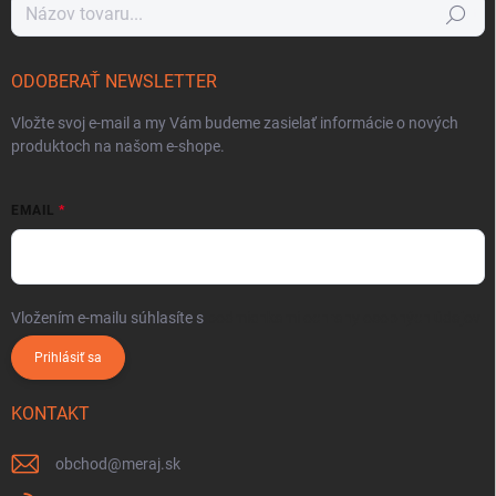
Hľadať
ODOBERAŤ NEWSLETTER
Vložte svoj e-mail a my Vám budeme zasielať informácie o nových
produktoch na našom e-shope.
EMAIL
Vložením e-mailu súhlasíte s
podmienkami ochrany osobných údajov
Prihlásiť sa
KONTAKT
obchod
@
meraj.sk