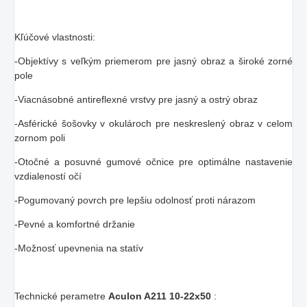
Kľúčové vlastnosti:
-Objektívy s veľkým priemerom pre jasný obraz a široké zorné
pole
-Viacnásobné antireflexné vrstvy pre jasný a ostrý obraz
-Asférické šošovky v okulároch pre neskreslený obraz v celom
zornom poli
-Otočné a posuvné gumové očnice pre optimálne nastavenie
vzdialeností očí
-Pogumovaný povrch pre lepšiu odolnosť proti nárazom
-Pevné a komfortné držanie
-Možnosť upevnenia na statív
Technické perametre
Aculon A211 10-22x50
: