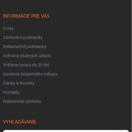
ä
t
i
INFORMÁCIE PRE VÁS
e
O nás
Obchodné podmienky
Reklamačné podmienky
Ochrana osobných údajov
Vrátenie tovaru do 30 dní
Garancia bezpečného nákupu
Články & Novinky
Kontakty
Hodnotenie obchodu
VYHĽADÁVANIE