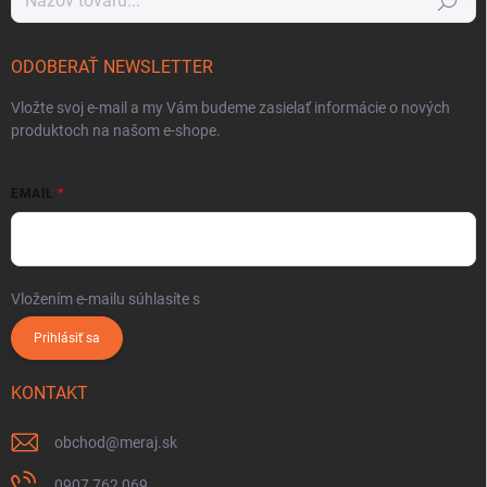
Hľadať
ODOBERAŤ NEWSLETTER
Vložte svoj e-mail a my Vám budeme zasielať informácie o nových
produktoch na našom e-shope.
EMAIL
Vložením e-mailu súhlasíte s
podmienkami ochrany osobných údajov
Prihlásiť sa
KONTAKT
obchod
@
meraj.sk
0907 762 069