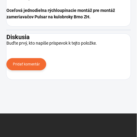
Oceľová jednodielna rýchloupínacie montáž pre montáž
zameriavačov Pulsar na kulobroky Brno ZH.
Diskusia
Buďte prvý, kto napíše príspevok k tejto položke.
Pridať komentár
Z
á
p
ä