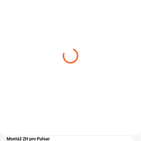
SKLADOM
Zameriavač Talion XQ35
PRO
€1 790
Do košíka
Termovízny zameriavač Talion
XQ35 PRO je citlivejší ako
kedykoľvek predtým. Talion je
napájaný výmennou dobíjacou
batériou Pulsar APS5T. Jedno
nabitie zaručuje...
Montáž ZH pro Pulsar