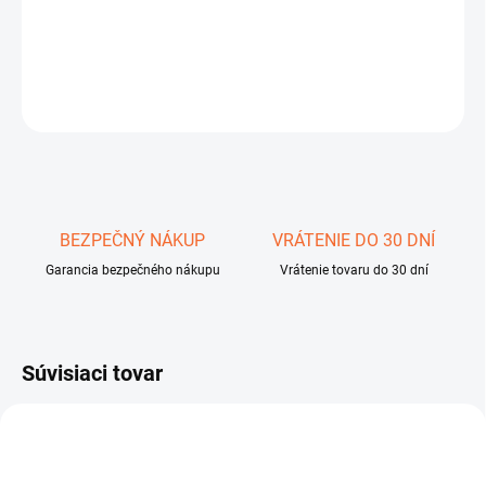
Montáž ZH pro Pulsar
DETAILNÉ INFORMÁCIE
OPÝTAŤ SA
STRÁŽIŤ
Uložiť
BEZPEČNÝ NÁKUP
VRÁTENIE DO 30 DNÍ
Garancia bezpečného nákupu
Vrátenie tovaru do 30 dní
Súvisiaci tovar
NOVINKA
76566
ZADARMO