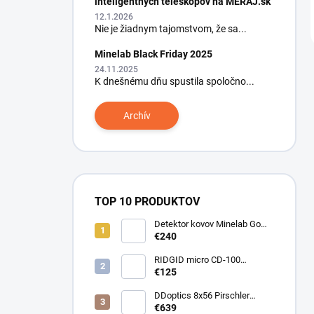
inteligentných teleskopov na MERAJ.sk
12.1.2026
Nie je žiadnym tajomstvom, že sa...
Minelab Black Friday 2025
24.11.2025
K dnešnému dňu spustila spoločno...
Archív
TOP 10 PRODUKTOV
Detektor kovov Minelab Go
Find 66
€240
RIDGID micro CD-100
Detektor horľavých plynov
€125
DDoptics 8x56 Pirschler
Gen.3 Magnesium zelený
€639