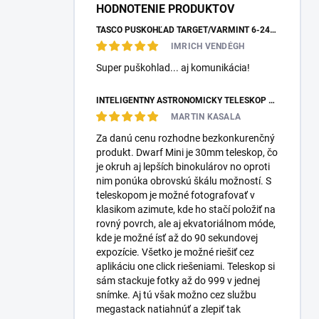
HODNOTENIE PRODUKTOV
TASCO PUŠKOHĽAD TARGET/VARMINT 6-24X42 MILDOT
IMRICH VENDÉGH
Super puškohlad... aj komunikácia!
INTELIGENTNÝ ASTRONOMICKÝ TELESKOP DWARFLAB DWARF MINI
MARTIN KASALA
Za danú cenu rozhodne bezkonkurenčný
produkt. Dwarf Mini je 30mm teleskop, čo
je okruh aj lepších binokulárov no oproti
nim ponúka obrovskú škálu možností. S
teleskopom je možné fotografovať v
klasikom azimute, kde ho stačí položiť na
rovný povrch, ale aj ekvatoriálnom móde,
kde je možné ísť až do 90 sekundovej
expozície. Všetko je možné riešiť cez
aplikáciu one click riešeniami. Teleskop si
sám stackuje fotky až do 999 v jednej
snímke. Aj tú však možno cez službu
megastack natiahnúť a zlepiť tak