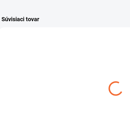
Súvisiaci tovar
4321500
NA OBJEDNÁVKU
Monokulár
Bresser
PIRSCH 20-
60x80
€346
Do košíka