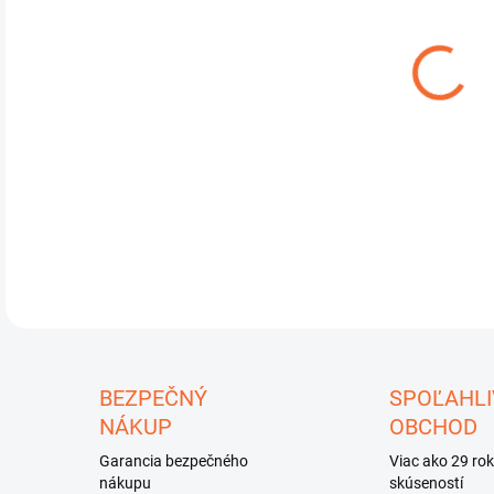
DO:
11.
Bres
DETA
U
BEZPEČNÝ
SPOĽAHLI
NÁKUP
OBCHOD
Garancia bezpečného
Viac ako 29 ro
nákupu
skúseností