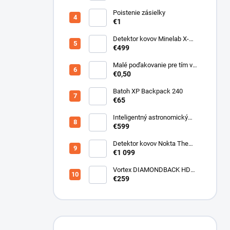
Poistenie zásielky
€1
Detektor kovov Minelab X-
Terra ELITE pinpoiter set
€499
Malé poďakovanie pre tím v
sklade
€0,50
Batoh XP Backpack 240
€65
Inteligentný astronomický
teleskop DwarfLab Dwarf III
€599
Detektor kovov Nokta The
Legend 2
€1 099
Vortex DIAMONDBACK HD
10X50
€259