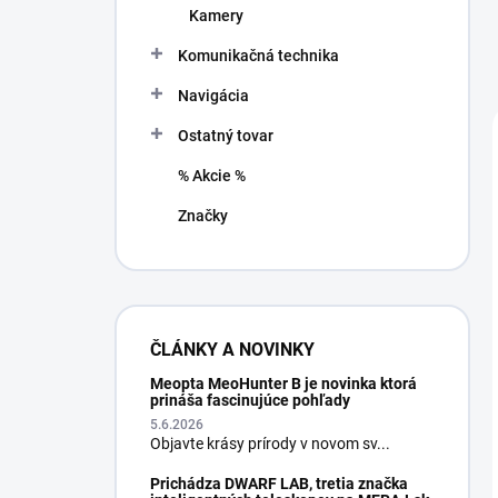
Kamery
Komunikačná technika
Navigácia
Ostatný tovar
% Akcie %
Značky
ČLÁNKY A NOVINKY
Meopta MeoHunter B je novinka ktorá
prináša fascinujúce pohľady
5.6.2026
Objavte krásy prírody v novom sv...
Prichádza DWARF LAB, tretia značka