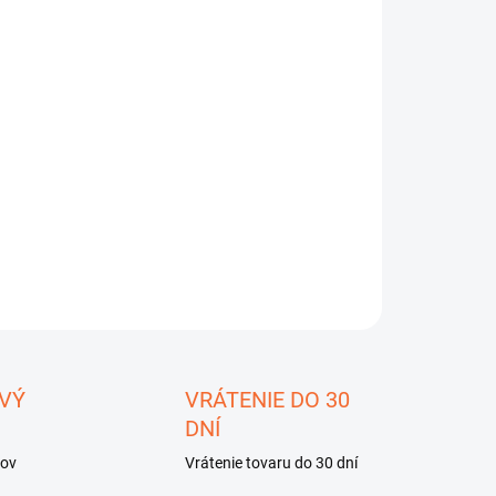
8.2026
−
+
Pridať do košíka
ser PIRSCH 25-75x100
ILNÉ INFORMÁCIE
OPÝTAŤ SA
STRÁŽIŤ
ložiť
VÝ
VRÁTENIE DO 30
DNÍ
kov
Vrátenie tovaru do 30 dní