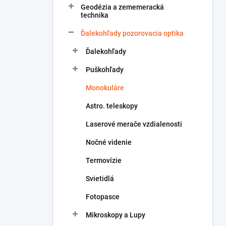
Geodézia a zememeracká
e
technika
l
Ďalekohľady pozorovacia optika
Ďalekohľady
Puškohľady
Monokuláre
Astro. teleskopy
Laserové merače vzdialenosti
Nočné videnie
Termovízie
Svietidlá
Fotopasce
Mikroskopy a Lupy