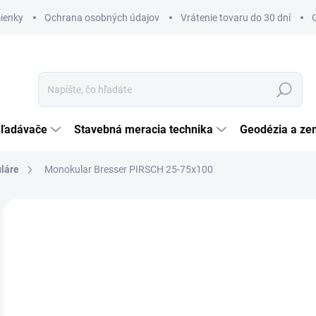
ienky
Ochrana osobných údajov
Vrátenie tovaru do 30 dní
Hľadať
hľadávače
Stavebná meracia technika
Geodézia a ze
láre
Monokular Bresser PIRSCH 25-75x100
Neohodnotené
Podrobnosti hodnotenia
ZNAČKA:
BRESSE
€
€39
Jedn
SK
cena
MÔŽ