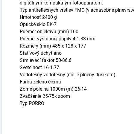
digitálnym kompaktným fotoaparátom.
Typ antireflexných vrstiev FMC (viacnásobne plnevrst
Hmotnosť 2400 g
Optické sklo BK-7
Priemer objektívu (mm) 100
Priemer výstupnej pupily 4-1.33 mm
Rozmery (mm) 485 x 128 x 177
Statívový úchyt áno
Stmievací faktor 50-86.6
Svetelnosť 16-1.77
Vodotesný vodotesný (nie je plnený dusíkom)
Farba zeleno-čierna
Zorné pole na 1000m (m) 26-14
Zväčšenie 25-75x zoom
Typ PORRO