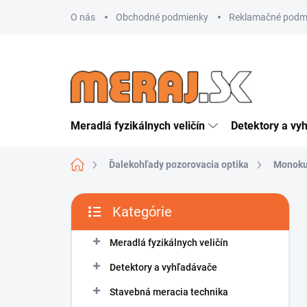
Prejsť
O nás
Obchodné podmienky
Reklamačné podm
na
obsah
Meradlá fyzikálnych veličín
Detektory a vy
Domov
Ďalekohľady pozorovacia optika
Monoku
B
Kategórie
o
Preskočiť
č
kategórie
n
Meradlá fyzikálnych veličín
ý
Detektory a vyhľadávače
p
a
Stavebná meracia technika
n