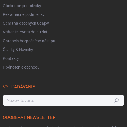
Obchodné podmienky
Reklamačné podmienky
Ochrana osobných údajov
Vrátenie tovaru do 30 dní
Garancia bezpečného nákupu
Články & Novinky
Kontakty
Hodnotenie obchodu
VYHĽADÁVANIE
Hľadať
ODOBERAŤ NEWSLETTER