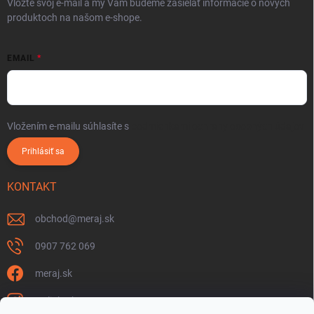
Vložte svoj e-mail a my Vám budeme zasielať informácie o nových
produktoch na našom e-shope.
EMAIL
Vložením e-mailu súhlasíte s
podmienkami ochrany osobných údajov
Prihlásiť sa
KONTAKT
obchod
@
meraj.sk
0907 762 069
meraj.sk
m_link_sk