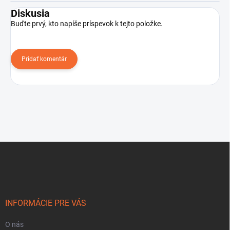
Diskusia
Buďte prvý, kto napíše príspevok k tejto položke.
Pridať komentár
Z
á
p
ä
t
i
INFORMÁCIE PRE VÁS
e
O nás