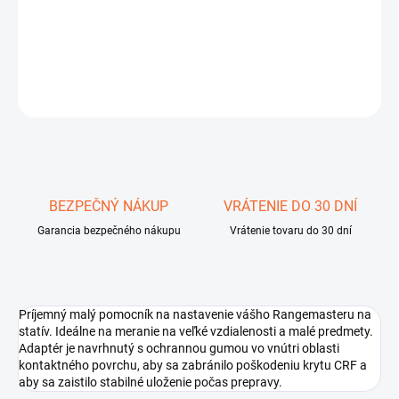
DETAILNÉ INFORMÁCIE
OPÝTAŤ SA
STRÁŽIŤ
Uložiť
BEZPEČNÝ NÁKUP
VRÁTENIE DO 30 DNÍ
Garancia bezpečného nákupu
Vrátenie tovaru do 30 dní
Príjemný malý pomocník na nastavenie vášho Rangemasteru na
statív. Ideálne na meranie na veľké vzdialenosti a malé predmety.
Adaptér je navrhnutý s ochrannou gumou vo vnútri oblasti
kontaktného povrchu, aby sa zabránilo poškodeniu krytu CRF a
aby sa zaistilo stabilné uloženie počas prepravy.