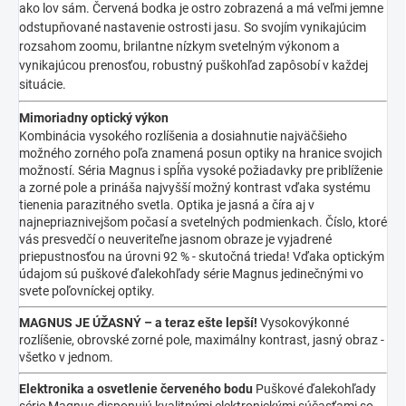
ako lov sám. Červená bodka je ostro zobrazená a má veľmi jemne
odstupňované nastavenie ostrosti jasu. So svojím vynikajúcim
rozsahom zoomu, brilantne nízkym svetelným výkonom a
vynikajúcou prenosťou, robustný puškohľad zapôsobí v každej
situácie.
Mimoriadny optický výkon
Kombinácia vysokého rozlíšenia a dosiahnutie najväčšieho
možného zorného poľa znamená posun optiky na hranice svojich
možností. Séria Magnus i spĺňa vysoké požiadavky pre priblíženie
a zorné pole a prináša najvyšší možný kontrast vďaka systému
tienenia parazitného svetla. Optika je jasná a číra aj v
najnepriaznivejšom počasí a svetelných podmienkach. Číslo, ktoré
vás presvedčí o neuveriteľne jasnom obraze je vyjadrené
priepustnosťou na úrovni 92 % - skutočná trieda! Vďaka optickým
údajom sú puškové ďalekohľady série Magnus jedinečnými vo
svete poľovníckej optiky.
MAGNUS JE ÚŽASNÝ – a teraz ešte lepší!
Vysokovýkonné
rozlíšenie, obrovské zorné pole, maximálny kontrast, jasný obraz -
všetko v jednom.
Elektronika a osvetlenie červeného bodu
Puškové ďalekohľady