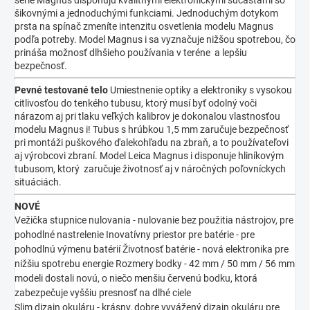
série Magnus disponujú kvalitnými elektronickými súčasťami so
šikovnými a jednoduchými funkciami. Jednoduchým dotykom
prsta na spínač zmeníte intenzitu osvetlenia modelu Magnus
podľa potreby. Model Magnus i sa vyznačuje nižšou spotrebou, čo
prináša možnosť dlhšieho používania v teréne a lepšiu
bezpečnosť.
Pevné testované telo
Umiestnenie optiky a elektroniky s vysokou
citlivosťou do tenkého tubusu, ktorý musí byť odolný voči
nárazom aj pri tlaku veľkých kalibrov je dokonalou vlastnosťou
modelu Magnus i! Tubus s hrúbkou 1,5 mm zaručuje bezpečnosť
pri montáži puškového ďalekohľadu na zbraň, a to používateľovi
aj výrobcovi zbraní. Model Leica Magnus i disponuje hliníkovým
tubusom, ktorý zaručuje životnosť aj v náročných poľovníckych
situáciách.
NOVÉ
Vežička stupnice nulovania - nulovanie bez použitia nástrojov, pre
pohodlné nastrelenie
Inovatívny priestor pre batérie - pre
pohodlnú výmenu batérií
Životnosť batérie - nová elektronika pre
nižšiu spotrebu energie
Rozmery bodky - 42 mm / 50 mm / 56 mm
modeli dostali novú, o niečo menšiu červenú bodku, ktorá
zabezpečuje vyššiu presnosť na dlhé ciele
Slim dizajn okuláru - krásny, dobre vyvážený dizajn okuláru pre