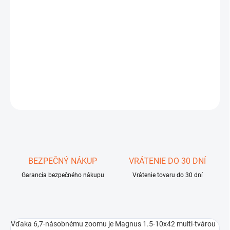
MÔŽEME DORUČIŤ DO:
ZVOĽTE VARIANT
−
+
Pridať do košíka
DETAILNÉ INFORMÁCIE
OPÝTAŤ SA
STRÁŽIŤ
Uložiť
BEZPEČNÝ NÁKUP
VRÁTENIE DO 30 DNÍ
Garancia bezpečného nákupu
Vrátenie tovaru do 30 dní
Vďaka 6,7-násobnému zoomu je Magnus 1.5-10x42 multi-tvárou