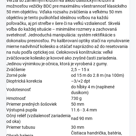
Verzia so zámerným krížom 4a alebo balistickým krížom a
možnosťou vežičky BDC pre maximálnu všestrannosť klasického
50 mm objektívu. Vďaka rozsahu zväčšenia a veľkému 50 mm
objektívu je tento puškohľad ideálnou voľbou na každú
poľovačku, aj pri streľbe v šere či na veľkú vzdialenosť. Skvelá
voľba do každej situácie – minimálne rozmery a zachovaná
svetelnosť. Jednoduchá manipulácia: systém rektifikácie s
dokonalou presnosťou. Po kalibrovaní optiky stačí na vynulovanie
mierne nadvihnúť koliesko a otáčať naprázdno až do resetovania
na nulu podľa optickej osi. Celokovová konštrukcia: veľké
zväčšovacie koliesko je kovové ako zvyšné časti zariadenia.
Jedinou výnimkou je očnica, ktorá je vyrobená z gumy.
Zväčšenie
2,5 – 15 x
Zorné pole
od 15 m do 2.8 m (na 100m)
Dioptrická korekcia
–3/+2 dpt
do hĺbky 4 m (naplnené
Vodotesnosť
dusíkom)
Hmotnosť
730 g
Priemer predných šošoviek
50 mm
Výstupná pupila
11.6 - 3.4 mm
Očný reliéf (vzdialenosť zariadenia
nad 90 mm
od oka)
Priemer tubusu
30 mm
Čistiaca handrička, batéria,
Obsah balenia