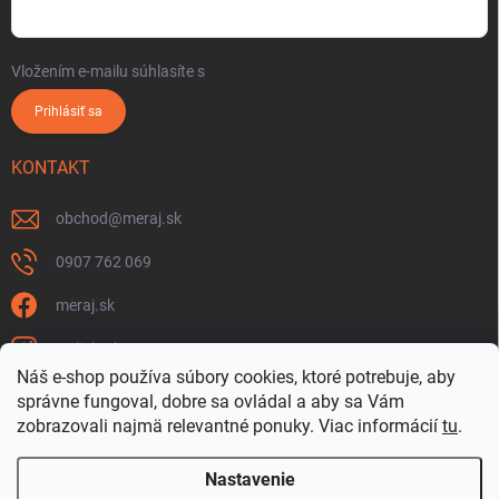
Vložením e-mailu súhlasíte s
podmienkami ochrany osobných údajov
Prihlásiť sa
KONTAKT
obchod
@
meraj.sk
0907 762 069
meraj.sk
m_link_sk
Náš e-shop používa súbory cookies, ktoré potrebuje, aby
https://www.youtube.com/@meraj-sk
správne fungoval, dobre sa ovládal a aby sa Vám
zobrazovali najmä relevantné ponuky.
Viac informácií
tu
.
@m_link_sk
Nastavenie