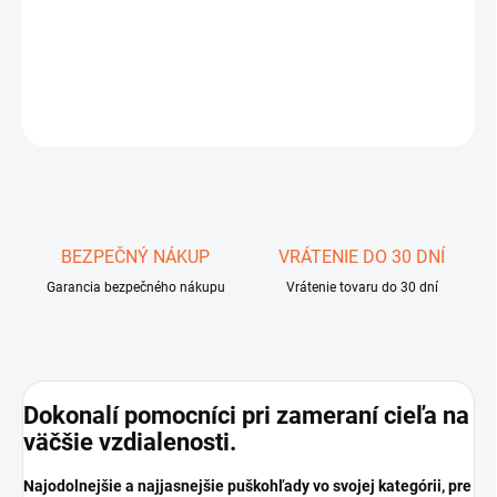
DETAILNÉ INFORMÁCIE
OPÝTAŤ SA
STRÁŽIŤ
Uložiť
BEZPEČNÝ NÁKUP
VRÁTENIE DO 30 DNÍ
Garancia bezpečného nákupu
Vrátenie tovaru do 30 dní
Dokonalí pomocníci pri zameraní cieľa na
väčšie vzdialenosti.
Najodolnejšie a najjasnejšie puškohľady vo svojej kategórii, pre