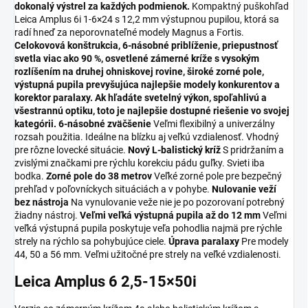
dokonalý výstrel za každých podmienok.
Kompaktný puškohľad
Leica Amplus 6i 1-6×24 s 12,2 mm výstupnou pupilou, ktorá sa
radí hneď za neporovnateľné modely Magnus a Fortis.
Celokovová konštrukcia, 6-násobné priblíženie, priepustnosť
svetla viac ako 90 %, osvetlené zámerné kríže s vysokým
rozlíšením na druhej ohniskovej rovine, široké zorné pole,
výstupná pupila prevyšujúca najlepšie modely konkurentov a
korektor paralaxy. Ak hľadáte svetelný výkon, spoľahlivú a
všestrannú optiku, toto je najlepšie dostupné riešenie vo svojej
kategórii.
6-násobné zväčšenie
Veľmi flexibilný a univerzálny
rozsah použitia. Ideálne na blízku aj veľkú vzdialenosť. Vhodný
pre rôzne lovecké situácie.
Nový L-balistický kríž
S pridržaním a
zvislými značkami pre rýchlu korekciu pádu guľky. Svieti iba
bodka.
Zorné pole do 38 metrov
Veľké zorné pole pre bezpečný
prehľad v poľovníckych situáciách a v pohybe.
Nulovanie veží
bez nástroja
Na vynulovanie veže nie je po pozorovaní potrebný
žiadny nástroj.
Veľmi veľká výstupná pupila až do 12 mm
Veľmi
veľká výstupná pupila poskytuje veľa pohodlia najmä pre rýchle
strely na rýchlo sa pohybujúce ciele.
Úprava paralaxy
Pre modely
44, 50 a 56 mm. Veľmi užitočné pre strely na veľké vzdialenosti.
Leica Amplus 6 2,5-15×50
i