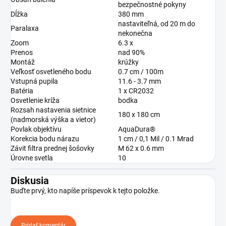
bezpečnostné pokyny
Dĺžka
380 mm
nastaviteľná, od 20 m do
Paralaxa
nekonečna
Zoom
6.3 x
Prenos
nad 90%
Montáž
krúžky
Veľkosť osvetleného bodu
0.7 cm / 100m
Vstupná pupila
11.6 - 3.7 mm
Batéria
1 x CR2032
Osvetlenie kríža
bodka
Rozsah nastavenia sietnice
180 x 180 cm
(nadmorská výška a vietor)
Povlak objektívu
AquaDura®
Korekcia bodu nárazu
1 cm / 0,1 Mil / 0.1 Mrad
Závit filtra prednej šošovky
M 62 x 0.6 mm
Úrovne svetla
10
Diskusia
Buďte prvý, kto napíše príspevok k tejto položke.
Pridať komentár