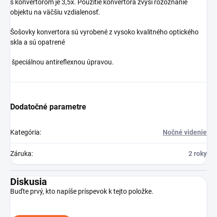
s konvertorom je 3,5x. Použitie konvertora zvýši rozoznanie
objektu na väčšiu vzdialenosť.
Šošovky konvertora sú vyrobené z vysoko kvalitného optického
skla a sú opatrené
špeciálnou antireflexnou úpravou.
Dodatočné parametre
Kategória
:
Nočné videnie
Záruka
:
2 roky
Diskusia
Buďte prvý, kto napíše príspevok k tejto položke.