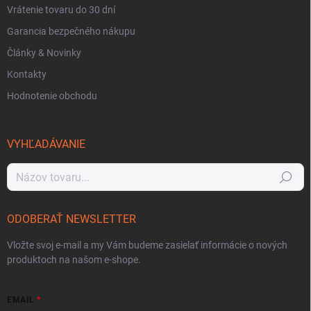
Vrátenie tovaru do 30 dní
Garancia bezpečného nákupu
Články & Novinky
Kontakty
Hodnotenie obchodu
VYHĽADÁVANIE
Hľadať
ODOBERAŤ NEWSLETTER
Vložte svoj e-mail a my Vám budeme zasielať informácie o nových
produktoch na našom e-shope.
EMAIL