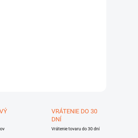
8.2026
−
+
Pridať do košíka
Dot HD26
ILNÉ INFORMÁCIE
OPÝTAŤ SA
STRÁŽIŤ
ložiť
VÝ
VRÁTENIE DO 30
DNÍ
kov
Vrátenie tovaru do 30 dní