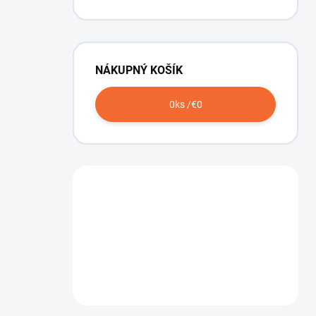
NÁKUPNÝ KOŠÍK
0
ks /
€0