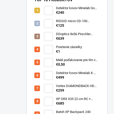
Detektor kovov Minelab Go
Find 66
€240
RIDGID micro CD-100
Detektor horľavých plynov
€125
DDoptics 8x56 Pirschler
Gen.3 Magnesium zelený
€639
Poistenie zásielky
€1
Malé poďakovanie pre tím v
sklade
€0,50
Detektor kovov Minelab X-
Terra ELITE pinpoiter set
€499
Vortex DIAMONDBACK HD
10X50
€259
XP ORX X35 22 cm RC +
bezdrôtové slúchadlá
€685
WSAUDIO
Batoh XP Backpack 240