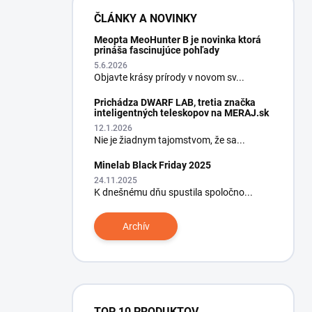
ČLÁNKY A NOVINKY
Meopta MeoHunter B je novinka ktorá
prináša fascinujúce pohľady
5.6.2026
Objavte krásy prírody v novom sv...
Prichádza DWARF LAB, tretia značka
inteligentných teleskopov na MERAJ.sk
12.1.2026
Nie je žiadnym tajomstvom, že sa...
Minelab Black Friday 2025
24.11.2025
K dnešnému dňu spustila spoločno...
Archív
TOP 10 PRODUKTOV