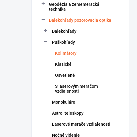
Geodézia a zememeracká
e
technika
l
Ďalekohľady pozorovacia optika
Ďalekohľady
Puškohľady
Kolimátory
Klasické
Osvetlené
S laserovým meračom
vzdialenosti
Monokuláre
Astro. teleskopy
Laserové merače vzdialenosti
Nočné videnie