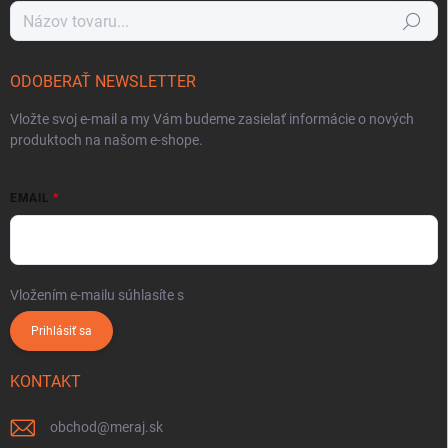
Hľadať
ODOBERAŤ NEWSLETTER
Vložte svoj e-mail a my Vám budeme zasielať informácie o nových
produktoch na našom e-shope.
EMAIL
Vložením e-mailu súhlasíte s
podmienkami ochrany osobných údajov
Prihlásiť sa
KONTAKT
obchod
@
meraj.sk