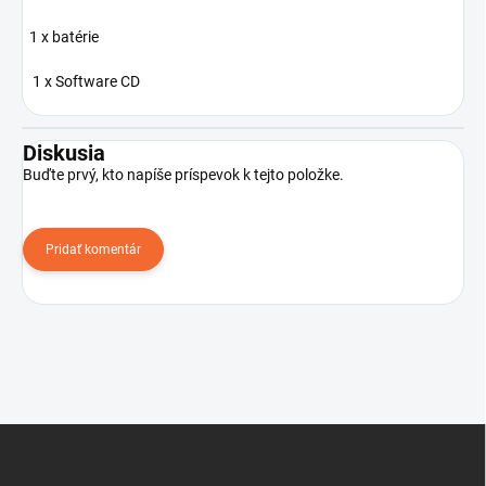
1 x batérie
1 x Software CD
Diskusia
Buďte prvý, kto napíše príspevok k tejto položke.
Pridať komentár
Z
á
p