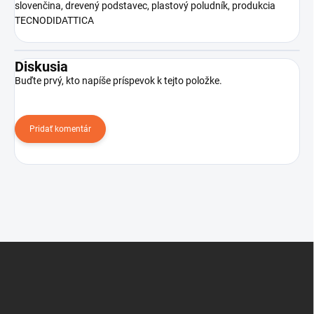
slovenčina, drevený podstavec, plastový poludník, produkcia
TECNODIDATTICA
Diskusia
Buďte prvý, kto napíše príspevok k tejto položke.
Pridať komentár
Z
á
p
ä
t