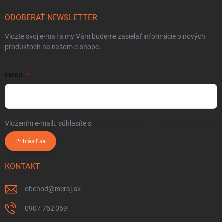
ODOBERAŤ NEWSLETTER
Vložte svoj e-mail a my Vám budeme zasielať informácie o nových
produktoch na našom e-shope.
EMAIL
Vložením e-mailu súhlasíte s
podmienkami ochrany osobných údajov
Prihlásiť sa
KONTAKT
obchod
@
meraj.sk
0907 762 069