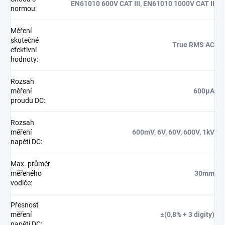
EN61010 600V CAT III, EN61010 1000V CAT II
normou
:
Měření
skutečné
True RMS AC
efektivní
hodnoty
:
Rozsah
měření
600µA
proudu DC
:
Rozsah
měření
600mV, 6V, 60V, 600V, 1kV
napětí DC
:
Max. průměr
měřeného
30mm
vodiče
:
Přesnost
měření
±(0,8% + 3 digity)
napětí DC
: