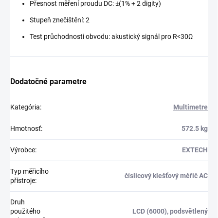
Přesnost měření proudu DC: ±(1% + 2 digity)
Stupeň znečištění: 2
Test průchodnosti obvodu: akustický signál pro R<30Ω
Dodatočné parametre
Kategória
:
Multimetre
Hmotnosť
:
572.5 kg
Výrobce
:
EXTECH
Typ měřicího
číslicový klešťový měřič AC
přístroje
:
Druh
použitého
LCD (6000), podsvětlený