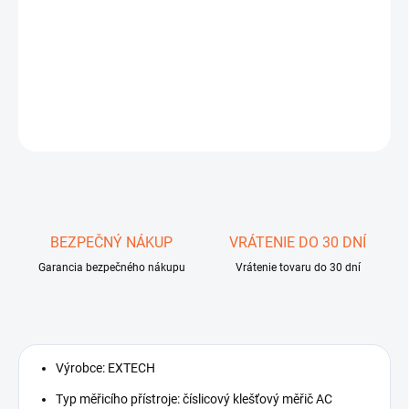
−
+
Pridať do košíka
Číslicový klešťový měřič AC; Økab: 30mm; LCD (6000),podsvětlený
DETAILNÉ INFORMÁCIE
OPÝTAŤ SA
STRÁŽIŤ
Uložiť
BEZPEČNÝ NÁKUP
VRÁTENIE DO 30 DNÍ
Garancia bezpečného nákupu
Vrátenie tovaru do 30 dní
Výrobce: EXTECH
Typ měřicího přístroje: číslicový klešťový měřič AC