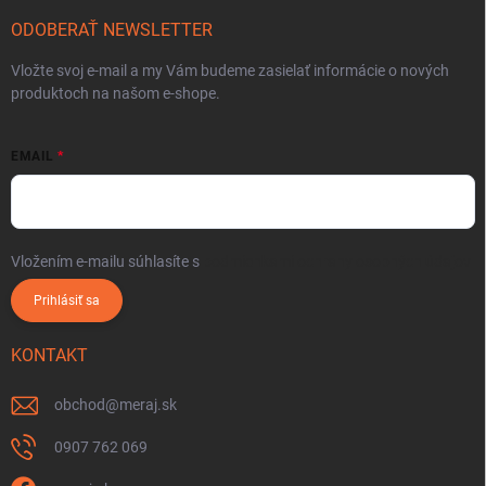
ODOBERAŤ NEWSLETTER
Vložte svoj e-mail a my Vám budeme zasielať informácie o nových
produktoch na našom e-shope.
EMAIL
Vložením e-mailu súhlasíte s
podmienkami ochrany osobných údajov
Prihlásiť sa
KONTAKT
obchod
@
meraj.sk
0907 762 069