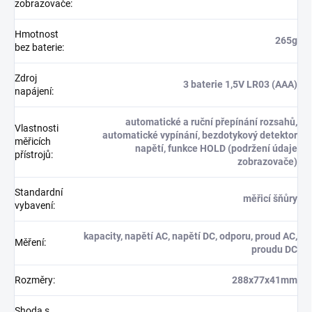
zobrazovače
:
Hmotnost
265g
bez baterie
:
Zdroj
3 baterie 1,5V LR03 (AAA)
napájení
:
automatické a ruční přepínání rozsahů,
Vlastnosti
automatické vypínání, bezdotykový detektor
měřicích
napětí, funkce HOLD (podržení údaje
přístrojů
:
zobrazovače)
Standardní
měřicí šňůry
vybavení
:
kapacity, napětí AC, napětí DC, odporu, proud AC,
Měření
:
proudu DC
Rozměry
:
288x77x41mm
Shoda s