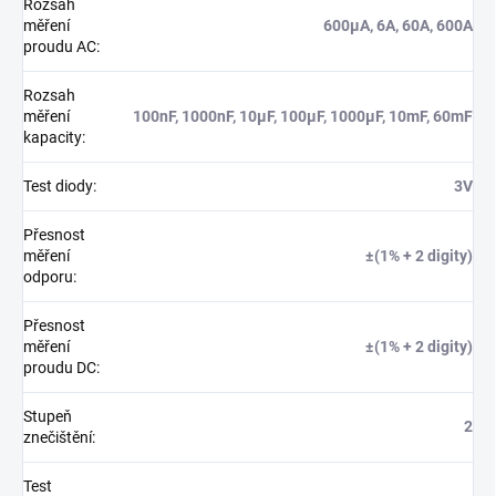
Rozsah
měření
600µA, 6A, 60A, 600A
proudu AC
:
Rozsah
měření
100nF, 1000nF, 10µF, 100µF, 1000µF, 10mF, 60mF
kapacity
:
Test diody
:
3V
Přesnost
měření
±(1% + 2 digity)
odporu
:
Přesnost
měření
±(1% + 2 digity)
proudu DC
:
Stupeň
2
znečištění
:
Test