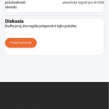
průchodnosti
akustický signál pro R<30Ω
obvodu
:
Diskusia
Buďte prvý, kto napíše príspevok k tejto položke.
Pridať komentár
Z
á
p
ä
t