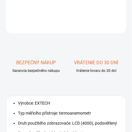
Termoanemometr; LCD (4000),podsvětlený; 0,2÷30m/s; -20÷60°C
DETAILNÉ INFORMÁCIE
OPÝTAŤ SA
STRÁŽIŤ
Uložiť
BEZPEČNÝ NÁKUP
VRÁTENIE DO 30 DNÍ
Garancia bezpečného nákupu
Vrátenie tovaru do 30 dní
Výrobce: EXTECH
Typ měřicího přístroje: termoanemometr
Druh použitého zobrazovače: LCD (4000), podsvětlený