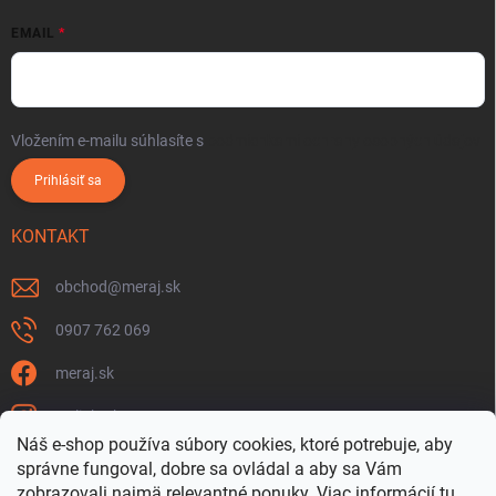
EMAIL
Vložením e-mailu súhlasíte s
podmienkami ochrany osobných údajov
Prihlásiť sa
KONTAKT
obchod
@
meraj.sk
0907 762 069
meraj.sk
m_link_sk
Náš e-shop používa súbory cookies, ktoré potrebuje, aby
https://www.youtube.com/@meraj-sk
správne fungoval, dobre sa ovládal a aby sa Vám
zobrazovali najmä relevantné ponuky.
Viac informácií
tu
.