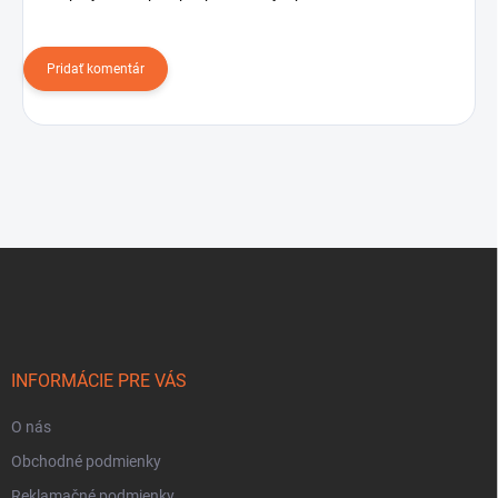
Pridať komentár
Z
á
p
ä
t
i
INFORMÁCIE PRE VÁS
e
O nás
Obchodné podmienky
Reklamačné podmienky