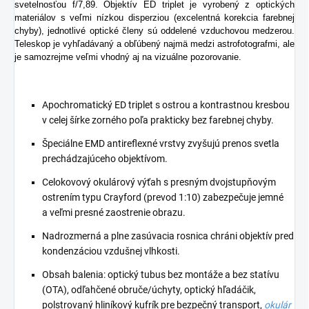
svetelnosťou f/7,89. Objektív ED triplet je vyrobený z optických
materiálov s veľmi nízkou disperziou (excelentná korekcia farebnej
chyby), jednotlivé optické členy sú oddelené vzduchovou medzerou.
Teleskop je vyhľadávaný a obľúbený najmä medzi astrofotografmi, ale
je samozrejme veľmi vhodný aj na vizuálne pozorovanie.
Apochromatický ED triplet s ostrou a kontrastnou kresbou
v celej šírke zorného poľa prakticky bez farebnej chyby.
Špeciálne EMD antireflexné vrstvy zvyšujú prenos svetla
prechádzajúceho objektívom.
Celokovový okulárový výťah s presným dvojstupňovým
ostrením typu Crayford (prevod 1:10) zabezpečuje jemné
a veľmi presné zaostrenie obrazu.
Nadrozmerná a plne zasúvacia rosnica chráni objektív pred
kondenzáciou vzdušnej vlhkosti.
Obsah balenia: optický tubus bez montáže a bez statívu
(OTA), odľahčené obruče/úchyty, optický hľadáčik,
polstrovaný hliníkový kufrík pre bezpečný transport,
okulár