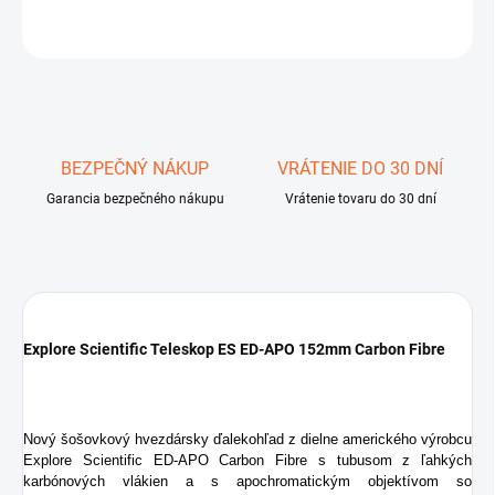
OPÝTAŤ SA
STRÁŽIŤ
Uložiť
BEZPEČNÝ NÁKUP
VRÁTENIE DO 30 DNÍ
Garancia bezpečného nákupu
Vrátenie tovaru do 30 dní
Explore Scientific Teleskop ES ED-APO 152mm Carbon Fibre
Nový šošovkový hvezdársky ďalekohľad z dielne amerického výrobcu
Explore Scientific ED-APO Carbon Fibre s tubusom z ľahkých
karbónových vlákien a s apochromatickým objektívom so