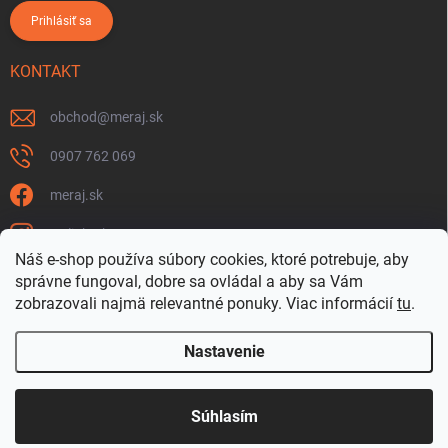
Prihlásiť sa
KONTAKT
obchod
@
meraj.sk
0907 762 069
meraj.sk
m_link_sk
Náš e-shop používa súbory cookies, ktoré potrebuje, aby
https://www.youtube.com/@meraj-sk
správne fungoval, dobre sa ovládal a aby sa Vám
zobrazovali najmä relevantné ponuky.
Viac informácií
tu
.
@m_link_sk
Nastavenie
Copyright 2026
www.Meraj.sk
. Všetky práva vyhradené.
Súhlasím
Vytvoril Shoptet