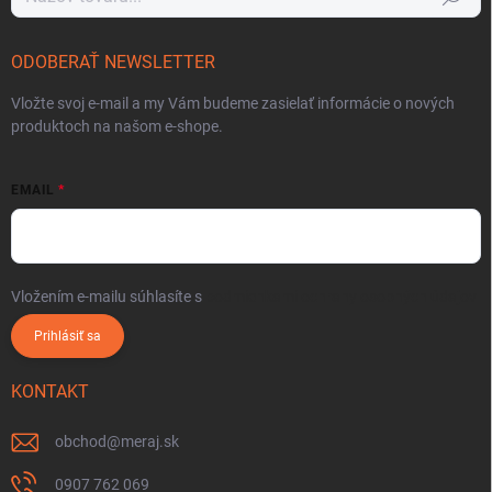
ODOBERAŤ NEWSLETTER
Vložte svoj e-mail a my Vám budeme zasielať informácie o nových
produktoch na našom e-shope.
EMAIL
Vložením e-mailu súhlasíte s
podmienkami ochrany osobných údajov
Prihlásiť sa
KONTAKT
obchod
@
meraj.sk
0907 762 069