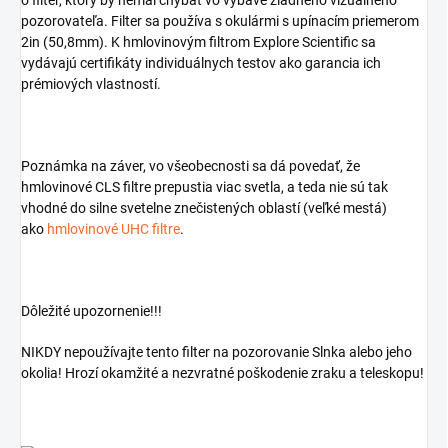
o filter, ktorý by nemal chýbať vo výbave žiadneho vizuálneho
pozorovateľa. Filter sa používa s okulármi s upínacím priemerom
2in (50,8mm). K hmlovinovým filtrom Explore Scientific sa
vydávajú certifikáty individuálnych testov ako garancia ich
prémiových vlastností.
Poznámka na záver, vo všeobecnosti sa dá povedať, že
hmlovinové CLS filtre prepustia viac svetla, a teda nie sú tak
vhodné do silne svetelne znečistených oblastí (veľké mestá)
ako
hmlovinové UHC filtre
.
Dôležité upozornenie!!!
NIKDY nepoužívajte tento filter na pozorovanie Slnka alebo jeho
okolia! Hrozí okamžité a nezvratné poškodenie zraku a teleskopu!