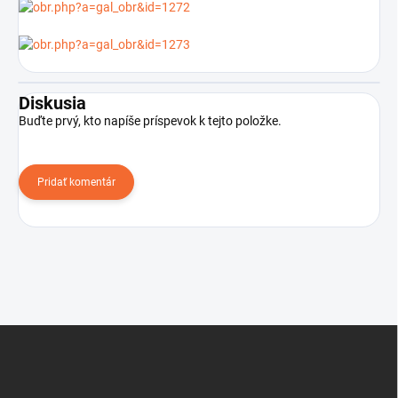
Diskusia
Buďte prvý, kto napíše príspevok k tejto položke.
Pridať komentár
Z
á
p
ä