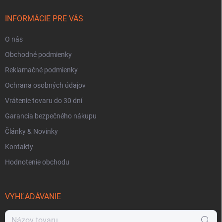
t
i
INFORMÁCIE PRE VÁS
e
O nás
Obchodné podmienky
Reklamačné podmienky
Ochrana osobných údajov
Vrátenie tovaru do 30 dní
Garancia bezpečného nákupu
Články & Novinky
Kontakty
Hodnotenie obchodu
VYHĽADÁVANIE
Hľadať