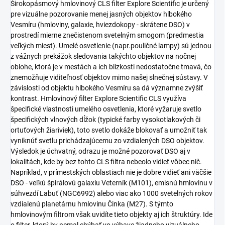
Širokopásmový hmlovinový CLS filter Explore Scientific je určený
pre vizuálne pozorovanie menej jasných objektov hlbokého
Vesmíru (hmloviny, galaxie, hviezdokopy - skrátene DSO) v
prostredí mierne znečistenom svetelným smogom (predmestia
veľkých miest). Umelé osvetlenie (napr.pouličné lampy) sú jednou
z vážnych prekážok sledovania takýchto objektov na nočnej
oblohe, ktorá je v mestách a ich blízkosti nedostatočne tmavá, čo
znemožňuje viditeľnosť objektov mimo našej slnečnej sústavy. V
závislosti od objektu hlbokého Vesmíru sa dá významne zvýšiť
kontrast. Hmlovinový filter Explore Scientific CLS využíva
špecifické vlastnosti umelého osvetlenia, ktoré vyžaruje svetlo
špecifických vlnových dĺžok (typické farby vysokotlakových či
ortuťových žiariviek), toto svetlo dokáže blokovať a umožniť tak
vyniknúť svetlu prichádzajúcemu zo vzdialených DSO objektov.
Výsledok je úchvatný, odrazu je možné pozorovať DSO aj v
lokalitách, kde by bez tohto CLS filtra nebeolo vidieť vôbec nič.
Napríklad, v prímestských oblastiach nie je dobre vidieť ani väčšie
DSO - veľkú špirálovú galaxiu Veterník (M101), emisnú hmlovinu v
súhvezdí Labuť (NGC6992) alebo viac ako 1000 svetelných rokov
vzdialenú planetárnu hmlovinu Činka (M27). S týmto
hmlovinovým filtrom však uvidíte tieto objekty aj ich štruktúry. Ide