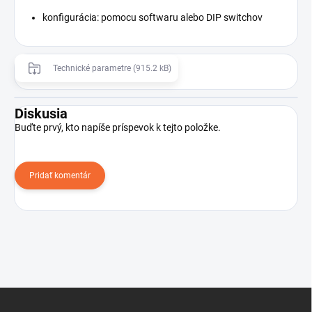
konfigurácia: pomocu softwaru alebo DIP switchov
Technické parametre (915.2 kB)
Diskusia
Buďte prvý, kto napíše príspevok k tejto položke.
Pridať komentár
Z
á