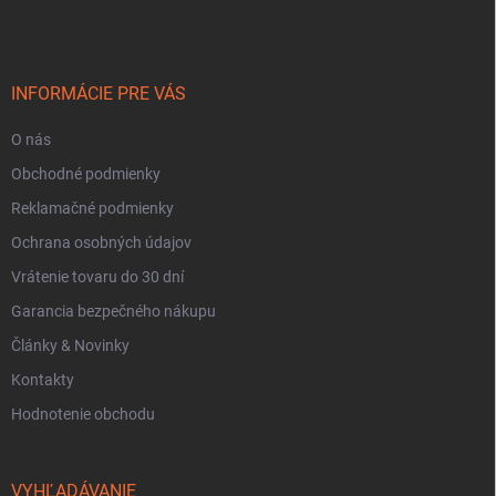
p
ä
t
i
INFORMÁCIE PRE VÁS
e
O nás
Obchodné podmienky
Reklamačné podmienky
Ochrana osobných údajov
Vrátenie tovaru do 30 dní
Garancia bezpečného nákupu
Články & Novinky
Kontakty
Hodnotenie obchodu
VYHĽADÁVANIE