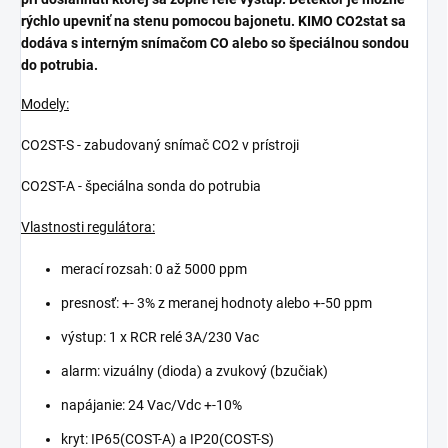
rýchlo upevniť na stenu pomocou bajonetu. KIMO CO2stat sa
dodáva s interným snímačom CO alebo so špeciálnou sondou
do potrubia.
Modely:
CO2ST-S - zabudovaný snímač CO2 v prístroji
CO2ST-A - špeciálna sonda do potrubia
Vlastnosti regulátora:
merací rozsah: 0 až 5000 ppm
presnosť: +- 3% z meranej hodnoty alebo +-50 ppm
výstup: 1 x RCR relé 3A/230 Vac
alarm: vizuálny (dioda) a zvukový (bzučiak)
napájanie: 24 Vac/Vdc +-10%
kryt: IP65(COST-A) a IP20(COST-S)