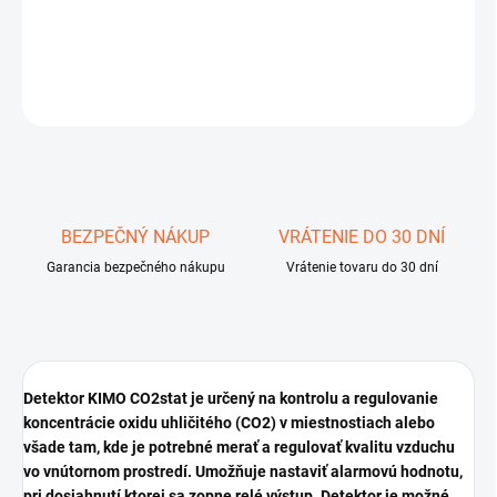
KIMO CO2stat
DETAILNÉ INFORMÁCIE
OPÝTAŤ SA
STRÁŽIŤ
Uložiť
BEZPEČNÝ NÁKUP
VRÁTENIE DO 30 DNÍ
Garancia bezpečného nákupu
Vrátenie tovaru do 30 dní
Detektor KIMO CO2stat
je určený na kontrolu a regulovanie
koncentrácie oxidu uhličitého (CO2) v miestnostiach alebo
všade tam, kde je potrebné merať a regulovať kvalitu vzduchu
vo vnútornom prostredí. Umožňuje nastaviť alarmovú hodnotu,
pri dosiahnutí ktorej sa zopne relé výstup. Detektor je možné