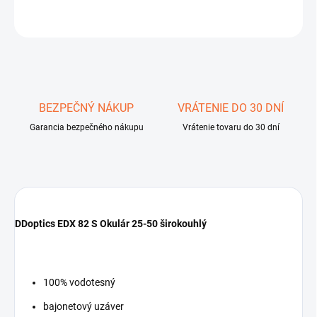
OPÝTAŤ SA
STRÁŽIŤ
Uložiť
BEZPEČNÝ NÁKUP
VRÁTENIE DO 30 DNÍ
Garancia bezpečného nákupu
Vrátenie tovaru do 30 dní
DDoptics EDX 82 S Okulár 25-50 širokouhlý
100% vodotesný
bajonetový uzáver