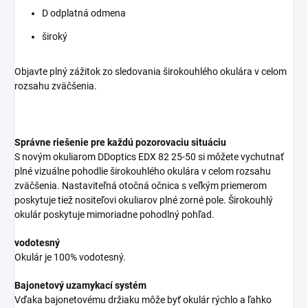
D odplatná odmena
široký
Objavte plný zážitok zo sledovania širokouhlého okulára v celom
rozsahu zväčšenia.
Správne riešenie pre každú pozorovaciu situáciu
S novým okuliarom DDoptics EDX 82 25-50 si môžete vychutnať
plné vizuálne pohodlie širokouhlého okulára v celom rozsahu
zväčšenia. Nastaviteľná otočná očnica s veľkým priemerom
poskytuje tiež nositeľovi okuliarov plné zorné pole. Širokouhlý
okulár poskytuje mimoriadne pohodlný pohľad.
vodotesný
Okulár je 100% vodotesný.
Bajonetový uzamykací systém
Vďaka bajonetovému držiaku môže byť okulár rýchlo a ľahko