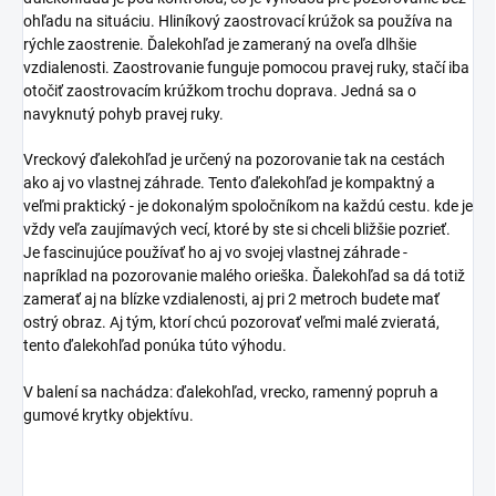
ohľadu na situáciu. Hliníkový zaostrovací krúžok sa používa na
rýchle zaostrenie. Ďalekohľad je zameraný na oveľa dlhšie
vzdialenosti. Zaostrovanie funguje pomocou pravej ruky, stačí iba
otočiť zaostrovacím krúžkom trochu doprava. Jedná sa o
navyknutý pohyb pravej ruky.
Vreckový ďalekohľad je určený na pozorovanie tak na cestách
ako aj vo vlastnej záhrade. Tento ďalekohľad je kompaktný a
veľmi praktický - je dokonalým spoločníkom na každú cestu. kde je
vždy veľa zaujímavých vecí, ktoré by ste si chceli bližšie pozrieť.
Je fascinujúce používať ho aj vo svojej vlastnej záhrade -
napríklad na pozorovanie malého orieška. Ďalekohľad sa dá totiž
zamerať aj na blízke vzdialenosti, aj pri 2 metroch budete mať
ostrý obraz. Aj tým, ktorí chcú pozorovať veľmi malé zvieratá,
tento ďalekohľad ponúka túto výhodu.
V balení sa nachádza: ďalekohľad, vrecko, ramenný popruh a
gumové krytky objektívu.