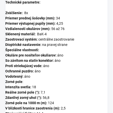
Technické parametre:
Zväčšenie:
8x
Priemer prednej šošovky (mm):
34
Priemer výstupnej pupily (mm):
4,25
Vzdialenosti okulárov (mm):
56 až 76
Sklenený materiál:
BaK-4
Zaostrovací systém:
centrálne zaostrovanie
Dioptrické nastavenie:
na pravej strane
Špeciálne vlastnosti:
Okuláre pre nositeľov okuliarov:
áno
So závitom na statív konektor:
áno
Proti striekajúcej vode:
áno
Ochranné puzdro:
áno
Vodotesný:
áno
Zorné pole
:
Intenzita svetla:
18
Reálne zorné pole (°):
7,1
Zdanlivý zorný uhol (°):
56,8
Zorné pole na 1000 m (m):
124
V blízkosti hranice zaostrenia (m):
2,5