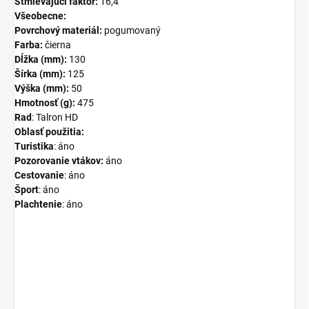
Stmievajúci faktor:
16,4
Všeobecne:
Povrchový materiál:
pogumovaný
Farba:
čierna
Dĺžka (mm):
130
Šírka (mm):
125
Výška (mm):
50
Hmotnosť (g):
475
Rad
: Talron HD
Oblasť použitia
:
Turistika
: áno
Pozorovanie vtákov:
áno
Cestovanie
: áno
Šport
: áno
Plachtenie
: áno