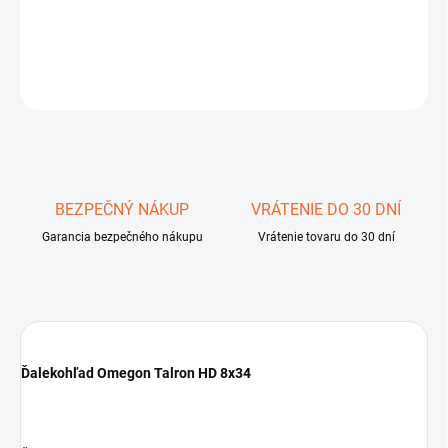
DETAILNÉ INFORMÁCIE
OPÝTAŤ SA
STRÁŽIŤ
Uložiť
BEZPEČNÝ NÁKUP
VRÁTENIE DO 30 DNÍ
Garancia bezpečného nákupu
Vrátenie tovaru do 30 dní
Ďalekohľad Omegon Talron HD 8x34