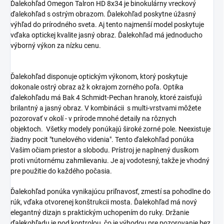
Ďalekohľad Omegon Talron HD 8x34 je binokulárny vreckový
ďalekohľad s ostrým obrazom. Ďalekohľad poskytne úžasný
výhľad do prírodného sveta. Aj tento najmenší model poskytuje
vďaka optickej kvalite jasný obraz. Ďalekohľad má jednoducho
výborný výkon za nízku cenu.
Ďalekohľad disponuje optickým výkonom, ktorý poskytuje
dokonale ostrý obraz až k okrajom zorného poľa. Optika
ďalekohľadu má Bak 4 Schmidt-Pechan hranoly, ktoré zaisťujú
brilantný a jasný obraz. V kombinácii s multi-vrstvami môžete
pozorovať v okolí - v prírode mnohé detaily na rôznych
objektoch. Všetky modely ponúkajú široké zorné pole. Neexistuje
žiadny pocit "tunelového videnia". Tento ďalekohľad ponúka
Vašim očiam priestor a slobodu. Prístroj je naplnený dusíkom
proti vnútornému zahmlievaniu. Je aj vodotesný, takže je vhodný
pre použitie do každého počasia.
Ďalekohľad ponúka vynikajúcu priľnavosť, zmestí sa pohodlne do
rúk, vďaka otvorenej konštrukcii mosta. Ďalekohľad má nový
elegantný dizajn s praktickým uchopením do ruky. Držanie
ďalekohľadu je pod kontrolou, čo je výhodou pre pozorovanie bez