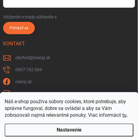
Vložením e-mailu súhlasíte s
podmienkami ochrany osobných údajov
Prihlásiť sa
KONTAKT
obchod
@
meraj.sk
0907 762 069
meraj.sk
m_link_sk
Náš e-shop používa súbory cookies, ktoré potrebuje, aby
https://www.youtube.com/@meraj-sk
správne fungoval, dobre sa ovládal a aby sa Vám
zobrazovali najmä relevantné ponuky.
Viac informácií
tu
.
@m_link_sk
Nastavenie