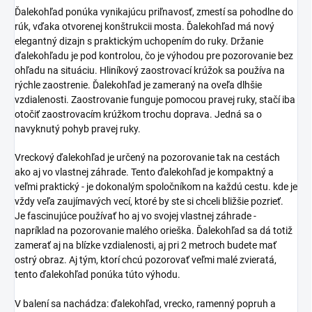
Ďalekohľad ponúka vynikajúcu priľnavosť, zmestí sa pohodlne do
rúk, vďaka otvorenej konštrukcii mosta. Ďalekohľad má nový
elegantný dizajn s praktickým uchopením do ruky. Držanie
ďalekohľadu je pod kontrolou, čo je výhodou pre pozorovanie bez
ohľadu na situáciu. Hliníkový zaostrovací krúžok sa používa na
rýchle zaostrenie. Ďalekohľad je zameraný na oveľa dlhšie
vzdialenosti. Zaostrovanie funguje pomocou pravej ruky, stačí iba
otočiť zaostrovacím krúžkom trochu doprava. Jedná sa o
navyknutý pohyb pravej ruky.
Vreckový ďalekohľad je určený na pozorovanie tak na cestách
ako aj vo vlastnej záhrade. Tento ďalekohľad je kompaktný a
veľmi praktický - je dokonalým spoločníkom na každú cestu. kde je
vždy veľa zaujímavých vecí, ktoré by ste si chceli bližšie pozrieť.
Je fascinujúce používať ho aj vo svojej vlastnej záhrade -
napríklad na pozorovanie malého orieška. Ďalekohľad sa dá totiž
zamerať aj na blízke vzdialenosti, aj pri 2 metroch budete mať
ostrý obraz. Aj tým, ktorí chcú pozorovať veľmi malé zvieratá,
tento ďalekohľad ponúka túto výhodu.
V balení sa nachádza: ďalekohľad, vrecko, ramenný popruh a