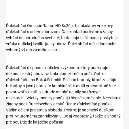
Ďalekohľad Omegon Talron HD 8x26 je binokulárny vreckový
ďalekohľad s ostrým obrazom. Ďalekohľad poskytne úžasný
výhľad do prírodného sveta. Aj tento najmenší model poskytuje
vďaka optickej kvalite jasný obraz. Ďalekohľad má jednoducho
výborný výkon za nízku cenu.
Ďalekohľad disponuje optickým výkonom, ktorý poskytuje
dokonale ostrý obraz až k okrajom zorného poľa. Optika
ďalekohľadu má Bak 4 Schmidt-Pechan hranoly, ktoré zaisťujú
brilantný a jasný obraz. V kombinácii s multi-vrstvami môžete
pozorovať v okolí - v prírode mnohé detaily na rôznych
objektoch. Všetky modely ponúkajú široké zorné pole. Neexistuje
žiadny pocit "tunelového videnia". Tento ďalekohľad ponúka
Vašim očiam priestor a slobodu. Prístroj je naplnený dusíkom
proti vnútornému zahmlievaniu. Je aj vodotesný, takže je vhodný
pre použitie do každého počasia.