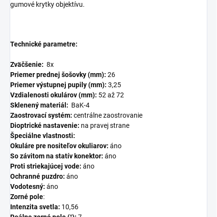
gumové krytky objektívu.
Technické parametre:
Zväčšenie:
8x
Priemer prednej šošovky (mm):
26
Priemer výstupnej pupily (mm):
3,25
Vzdialenosti okulárov (mm):
52 až 72
Sklenený materiál:
BaK-4
Zaostrovací systém:
centrálne zaostrovanie
Dioptrické nastavenie:
na pravej strane
Špeciálne vlastnosti:
Okuláre pre nositeľov okuliarov:
áno
So závitom na statív konektor:
áno
Proti striekajúcej vode:
áno
Ochranné puzdro:
áno
Vodotesný:
áno
Zorné pole
:
Intenzita svetla:
10,56