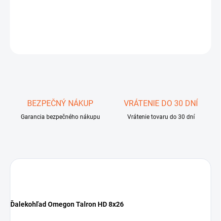
DETAILNÉ INFORMÁCIE
OPÝTAŤ SA
STRÁŽIŤ
Uložiť
BEZPEČNÝ NÁKUP
VRÁTENIE DO 30 DNÍ
Garancia bezpečného nákupu
Vrátenie tovaru do 30 dní
Ďalekohľad Omegon Talron HD 8x26