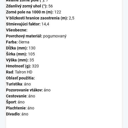
Reálne zorné pole (°):
7
Zdanlivý zorný uhol (°):
56
Zorné pole na 1000 m (m):
122
V blízkosti hranice zaostrenia (m):
2,5
Stmievajúci faktor:
14,4
Všeobecne:
Povrchový materiál:
pogumovaný
Farba:
čierna
Dĺžka (mm):
130
Šírka (mm):
105
Výška (mm):
35
Hmotnosť (g):
320
Rad
: Talron HD
Oblasť použitia
:
Turistika
: áno
Pozorovanie vtákov:
áno
Cestovanie
: áno
Šport
: áno
Plachtenie
: áno
Divadlo
: áno