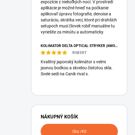
expozície z niekoľkých nocí. V prostredí
aplikácie je možné hneď na počkanie
aplikovať úpravu fotografie, denoise a
saturáciu, skrátka veci, ktoré pri drahších
setupoch musí človek robiť manuálne tu
vyriešite za minútu a automaticky.
KOLIMÁTOR DELTA OPTICAL STRYKER (6MOA)
ROBERT
Kvalitný japonský kolimátor s velmi
jasnou bodkou a skvelou čistotou skla.
Svele sedí na Canik rival s.
NÁKUPNÝ KOŠÍK
0
ks /
€0