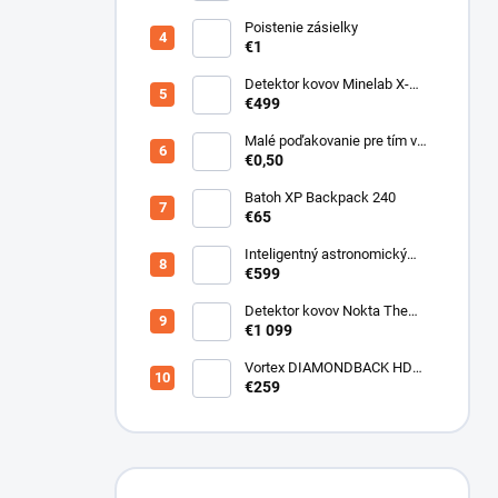
Poistenie zásielky
€1
Detektor kovov Minelab X-
Terra ELITE pinpoiter set
€499
Malé poďakovanie pre tím v
sklade
€0,50
Batoh XP Backpack 240
€65
Inteligentný astronomický
teleskop DwarfLab Dwarf III
€599
Detektor kovov Nokta The
Legend 2
€1 099
Vortex DIAMONDBACK HD
10X50
€259