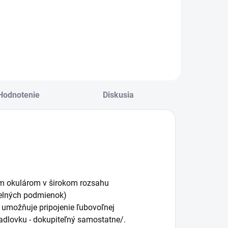
Hodnotenie
Diskusia
ym okulárom v širokom rozsahu
telných podmienok)
á umožňuje pripojenie ľubovoľnej
kadlovku - dokupiteľný samostatne/.