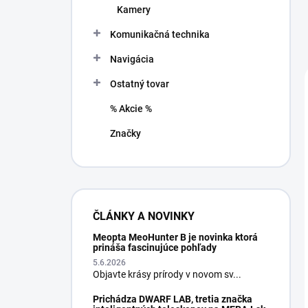
Kamery
Komunikačná technika
Navigácia
Ostatný tovar
% Akcie %
Značky
ČLÁNKY A NOVINKY
Meopta MeoHunter B je novinka ktorá
prináša fascinujúce pohľady
5.6.2026
Objavte krásy prírody v novom sv...
Prichádza DWARF LAB, tretia značka