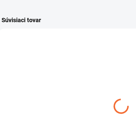
Súvisiaci tovar
CE82050
SKLADOM
Celestron -
Tripod,
TrailSeeker
Fluid Pan
€145
Tripod
Do košíka
Duralový