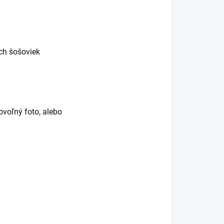
och šošoviek
ovoľný foto, alebo