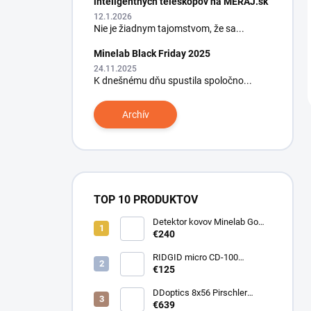
inteligentných teleskopov na MERAJ.sk
12.1.2026
Nie je žiadnym tajomstvom, že sa...
Minelab Black Friday 2025
24.11.2025
K dnešnému dňu spustila spoločno...
Archív
TOP 10 PRODUKTOV
Detektor kovov Minelab Go
Find 66
€240
RIDGID micro CD-100
Detektor horľavých plynov
€125
DDoptics 8x56 Pirschler
Gen.3 Magnesium zelený
€639