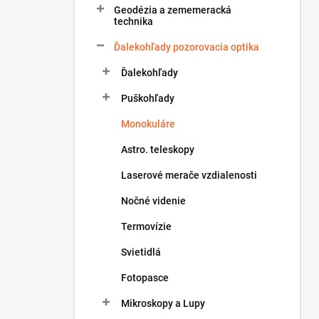
Geodézia a zememeracká
e
technika
l
Ďalekohľady pozorovacia optika
Ďalekohľady
Puškohľady
Monokuláre
Astro. teleskopy
Laserové merače vzdialenosti
Nočné videnie
Termovízie
Svietidlá
Fotopasce
Mikroskopy a Lupy