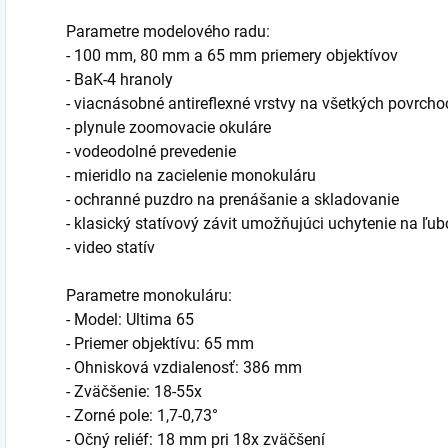
Parametre modelového radu:
- 100 mm, 80 mm a 65 mm priemery objektívov
- BaK-4 hranoly
- viacnásobné antireflexné vrstvy na všetkých povrch
- plynule zoomovacie okuláre
- vodeodolné prevedenie
- mieridlo na zacielenie monokuláru
- ochranné puzdro na prenášanie a skladovanie
- klasický statívový závit umožňujúci uchytenie na ľub
- video statív
Parametre monokuláru:
- Model: Ultima 65
- Priemer objektívu: 65 mm
- Ohnisková vzdialenosť: 386 mm
- Zväčšenie: 18-55x
- Zorné pole: 1,7-0,73°
- Očný reliéf: 18 mm pri 18x zväčšení