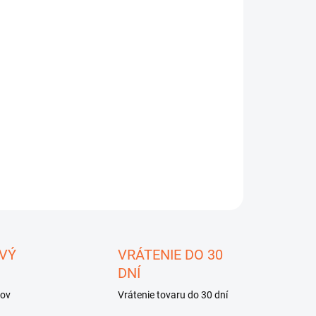
8.2026
−
+
Pridať do košíka
stron - Ultima 65
ILNÉ INFORMÁCIE
OPÝTAŤ SA
STRÁŽIŤ
ložiť
VÝ
VRÁTENIE DO 30
DNÍ
kov
Vrátenie tovaru do 30 dní