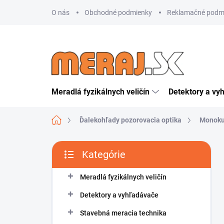
Prejsť
O nás
Obchodné podmienky
Reklamačné podm
na
obsah
Meradlá fyzikálnych veličín
Detektory a vy
Domov
Ďalekohľady pozorovacia optika
Monoku
B
Kategórie
o
Preskočiť
č
kategórie
n
Meradlá fyzikálnych veličín
ý
Detektory a vyhľadávače
p
a
Stavebná meracia technika
n