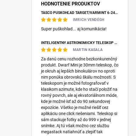
HODNOTENIE PRODUKTOV
TASCO PUŠKOHĽAD TARGET/VARMINT 6-24X42 MILDOT
IMRICH VENDÉGH
Super puškohlad... aj komunikácia!
INTELIGENTNÝ ASTRONOMICKÝ TELESKOP DWARFLAB DWARF MINI
MARTIN KASALA
Za danú cenu rozhodne bezkonkurenčný
produkt. Dwarf Mini je 30mm teleskop, čo
je okruh aj lepších binokulárov no oproti
nim ponúka obrovskú škálu možností. S
teleskopom je možné fotografovať v
klasikom azimute, kde ho stačí položiť na
rovný povrch, ale aj ekvatoriálnom móde,
kde je možné ísť až do 90 sekundovej
expozície. Všetko je možné riešiť cez
aplikáciu one click riešeniami. Teleskop si
sám stackuje fotky až do 999 v jednej
snímke. Aj tú však možno cez službu
megastack natiahnúť a zlepiť tak