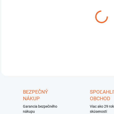
DO:
11.
Cele
DETA
U
BEZPEČNÝ
SPOĽAHLI
NÁKUP
OBCHOD
Garancia bezpečného
Viac ako 29 ro
nákupu
skúseností