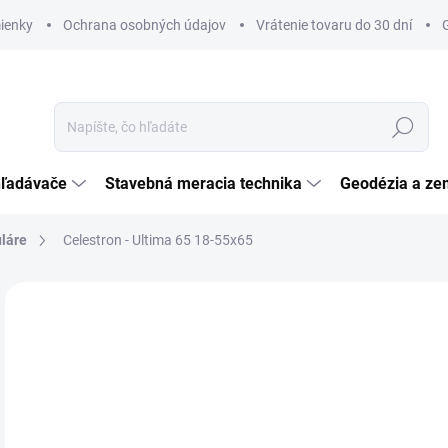
ienky
Ochrana osobných údajov
Vrátenie tovaru do 30 dní
Hľadať
hľadávače
Stavebná meracia technika
Geodézia a ze
láre
Celestron - Ultima 65 18-55x65
Neohodnotené
Podrobnosti hodnotenia
ZNAČKA:
CELEST
€
€19
Jedn
SK
cena
MÔŽ