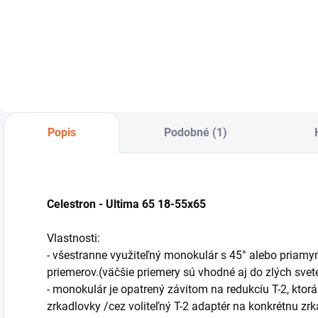
fotografický statív
na 4 dielnych
stojkách.
Transportná dĺžka
60 cm, najmenšia
výška 45cm,
najvyššia 150cm, s
vytiahnutou
Popis
Podobné (1)
stredovkou až
178cm.
Celestron - Ultima 65 18-55x65
Vlastnosti:
- všestranne využiteľný monokulár s 45° alebo priam
priemerov.(väčšie priemery sú vhodné aj do zlých sve
- monokulár je opatrený závitom na redukcíu T-2, ktor
zrkadlovky /cez voliteľný T-2 adaptér na konkrétnu zr