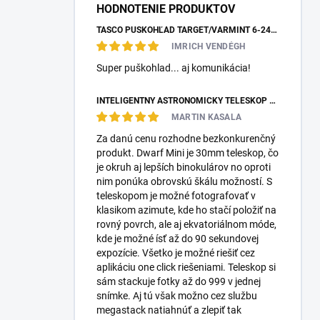
HODNOTENIE PRODUKTOV
TASCO PUŠKOHĽAD TARGET/VARMINT 6-24X42 MILDOT
IMRICH VENDÉGH
Super puškohlad... aj komunikácia!
INTELIGENTNÝ ASTRONOMICKÝ TELESKOP DWARFLAB DWARF MINI
MARTIN KASALA
Za danú cenu rozhodne bezkonkurenčný
produkt. Dwarf Mini je 30mm teleskop, čo
je okruh aj lepších binokulárov no oproti
nim ponúka obrovskú škálu možností. S
teleskopom je možné fotografovať v
klasikom azimute, kde ho stačí položiť na
rovný povrch, ale aj ekvatoriálnom móde,
kde je možné ísť až do 90 sekundovej
expozície. Všetko je možné riešiť cez
aplikáciu one click riešeniami. Teleskop si
sám stackuje fotky až do 999 v jednej
snímke. Aj tú však možno cez službu
megastack natiahnúť a zlepiť tak