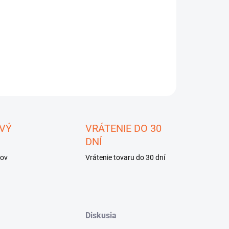
−
+
Pridať do košíka
ILNÉ INFORMÁCIE
OPÝTAŤ SA
STRÁŽIŤ
ložiť
VÝ
VRÁTENIE DO 30
DNÍ
kov
Vrátenie tovaru do 30 dní
Diskusia