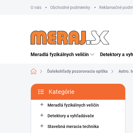
Prejsť
O nás
Obchodné podmienky
Reklamačné podm
na
obsah
Meradlá fyzikálnych veličín
Detektory a vy
Domov
Ďalekohľady pozorovacia optika
Astro. 
B
Kategórie
o
Preskočiť
č
kategórie
n
Meradlá fyzikálnych veličín
ý
Detektory a vyhľadávače
p
a
Stavebná meracia technika
n