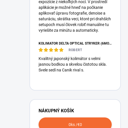
expozície z niekoľkých nocí. V prostredí
aplikácie je možné hneď na počkanie
aplikovať úpravu fotografie, denoise a
saturáciu, skrátka veci, ktoré pri drahších
setupoch musí človek robiť manuálne tu
vyriešite za minútu a automaticky.
KOLIMÁTOR DELTA OPTICAL STRYKER (6MOA)
ROBERT
Kvalitný japonský kolimátor s velmi
jasnou bodkou a skvelou čistotou skla.
Svele sedí na Canik rival s.
NÁKUPNÝ KOŠÍK
0
ks /
€0