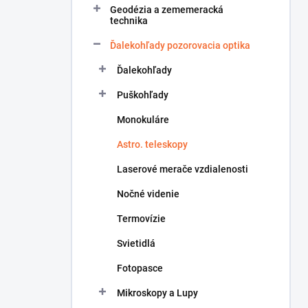
Geodézia a zememeracká
e
technika
l
Ďalekohľady pozorovacia optika
Ďalekohľady
Puškohľady
Monokuláre
Astro. teleskopy
Laserové merače vzdialenosti
Nočné videnie
Termovízie
Svietidlá
Fotopasce
Mikroskopy a Lupy