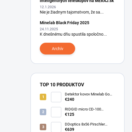
inteligentných teleskopov na MERAJ.sk
12.1.2026
Nie je žiadnym tajomstvom, že sa...
Minelab Black Friday 2025
24.11.2025
K dnešnému dňu spustila spoločno...
Archív
TOP 10 PRODUKTOV
Detektor kovov Minelab Go
Find 66
€240
RIDGID micro CD-100
Detektor horľavých plynov
€125
DDoptics 8x56 Pirschler
Gen.3 Magnesium zelený
€639