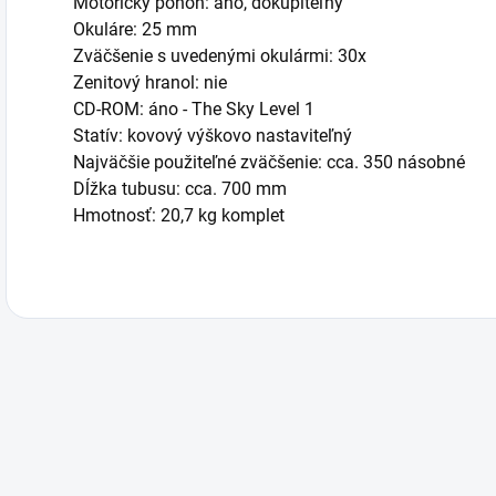
Motorický pohon: áno, dokúpiteľný
Okuláre: 25 mm
Zväčšenie s uvedenými okulármi: 30x
Zenitový hranol: nie
CD-ROM: áno - The Sky Level 1
Statív: kovový výškovo nastaviteľný
Najväčšie použiteľné zväčšenie: cca. 350 násobné
Dĺžka tubusu: cca. 700 mm
Hmotnosť: 20,7 kg komplet