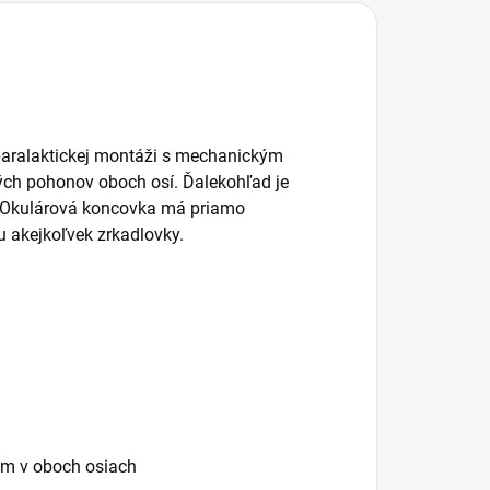
paralaktickej montáži s mechanickým
ch pohonov oboch osí. Ďalekohľad je
. Okulárová koncovka má priamo
 akejkoľvek zrkadlovky.
m v oboch osiach