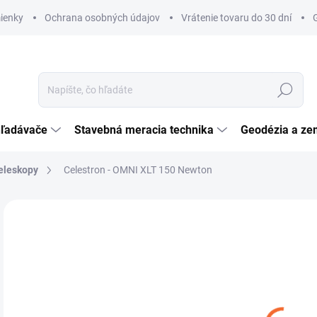
ienky
Ochrana osobných údajov
Vrátenie tovaru do 30 dní
Hľadať
hľadávače
Stavebná meracia technika
Geodézia a ze
teleskopy
Celestron - OMNI XLT 150 Newton
Neohodnotené
Podrobnosti hodnotenia
ZNAČKA:
CELEST
€
€55
Jedn
NA
cena