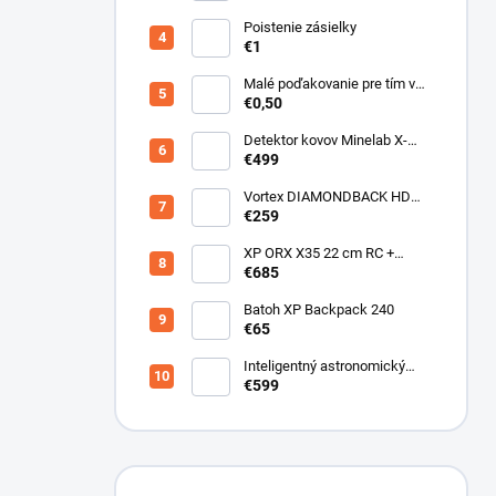
Poistenie zásielky
€1
Malé poďakovanie pre tím v
sklade
€0,50
Detektor kovov Minelab X-
Terra ELITE pinpoiter set
€499
Vortex DIAMONDBACK HD
10X50
€259
XP ORX X35 22 cm RC +
bezdrôtové slúchadlá
€685
WSAUDIO
Batoh XP Backpack 240
€65
Inteligentný astronomický
teleskop DwarfLab Dwarf III
€599