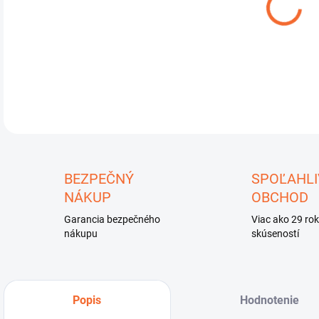
DETA
U
BEZPEČNÝ
SPOĽAHLI
NÁKUP
OBCHOD
Garancia bezpečného
Viac ako 29 ro
nákupu
skúseností
Popis
Hodnotenie