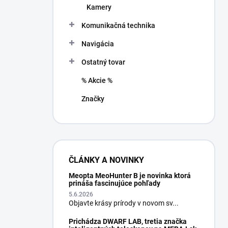
Kamery
Komunikačná technika
Navigácia
Ostatný tovar
% Akcie %
Značky
ČLÁNKY A NOVINKY
Meopta MeoHunter B je novinka ktorá
prináša fascinujúce pohľady
5.6.2026
Objavte krásy prírody v novom sv...
Prichádza DWARF LAB, tretia značka