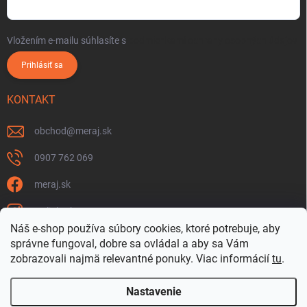
Vložením e-mailu súhlasíte s
podmienkami ochrany osobných údajov
Prihlásiť sa
KONTAKT
obchod
@
meraj.sk
0907 762 069
meraj.sk
m_link_sk
Náš e-shop používa súbory cookies, ktoré potrebuje, aby
https://www.youtube.com/@meraj-sk
správne fungoval, dobre sa ovládal a aby sa Vám
zobrazovali najmä relevantné ponuky.
Viac informácií
tu
.
@m_link_sk
Nastavenie