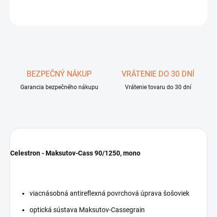
OPÝTAŤ SA
STRÁŽIŤ
Uložiť
BEZPEČNÝ NÁKUP
VRÁTENIE DO 30 DNÍ
Garancia bezpečného nákupu
Vrátenie tovaru do 30 dní
Celestron - Maksutov-Cass 90/1250, mono
viacnásobná antireflexná povrchová úprava šošoviek
optická sústava Maksutov-Cassegrain