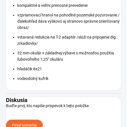
kompaktné a veľmi prenosné prevedenie
vzpriamovací hranol na pohodlné pozemské pozorovanie /
ďalekohľad dáva výškovo aj stranovo správne orientovaný
obraz/
vstavaná redukcia na T-2 adaptér /slúži na pripojenie dig.
zrkadlovky/
32 mm okulár v základnej výbave s možnosťou použitia
ľubovoľného 1,25" okuláru
hľadáčik 8x21
vodeodolný kufrík
Diskusia
Buďte prvý, kto napíše príspevok k tejto položke.
Pridať komentár