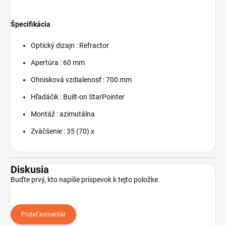
Špecifikácia
Optický dizajn : Refractor
Apertúra : 60 mm
Ohnisková vzdialenosť : 700 mm
Hľadáčik : Built-on StarPointer
Montáž : azimutálna
Zväčšenie : 35 (70) x
Diskusia
Buďte prvý, kto napíše príspevok k tejto položke.
Pridať komentár