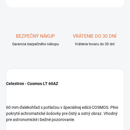
OPÝTAŤ SA
STRÁŽIŤ
Uložiť
BEZPEČNÝ NÁKUP
VRÁTENIE DO 30 DNÍ
Garancia bezpečného nákupu
Vrátenie tovaru do 30 dní
Celestron - Cosmos LT 60AZ
60 mm ďalekohľad s potlačou v špeciálnej edícii COSMOS. Plne
pokryté achromatické šošovky pre čistý a ostrý obraz. Vhodný
pre astronomické i bežné pozorovanie.