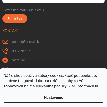
Vložením e-mailu súhlasíte s
podmienkami ochrany osobných údajov
Prihlásiť sa
KONTAKT
obchod
@
meraj.sk
0907 762 069
meraj.sk
m_link_sk
Náš e-shop používa súbory cookies, ktoré potrebuje, aby
https://www.youtube.com/@meraj-sk
správne fungoval, dobre sa ovládal a aby sa Vám
zobrazovali najmä relevantné ponuky.
Viac informácií
tu
.
@m_link_sk
Nastavenie