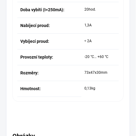
Doba vybíti (I=250mA):
20hod.
Nabíjecí proud:
1,3A
Vybíjecí proud:
< 2A
Provozní teploty:
-20 °С… +60 °C
Rozměry:
73x47x30mm
Hmotnost:
0,13kg