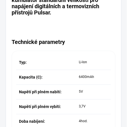
kumulátor standardní velikosti pro
napájení digitálních a termovizních
přístrojů Pulsar.
Technické parametry
Typ:
Li-Ion
Kapacita (C):
6400mAh
Napětí při plném nabití:
5V
Napětí při plném vybíti:
3,7V
Doba nabíjení:
4hod.