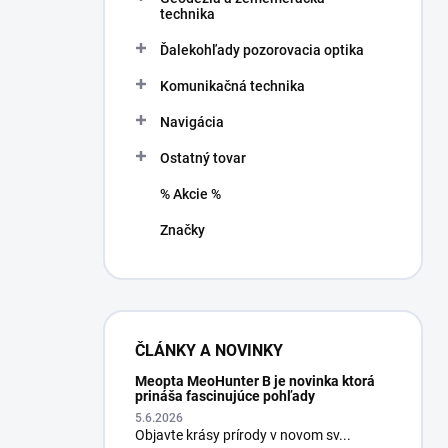
technika
Ďalekohľady pozorovacia optika
Komunikačná technika
Navigácia
Ostatný tovar
% Akcie %
Značky
ČLÁNKY A NOVINKY
Meopta MeoHunter B je novinka ktorá
prináša fascinujúce pohľady
5.6.2026
Objavte krásy prírody v novom sv...