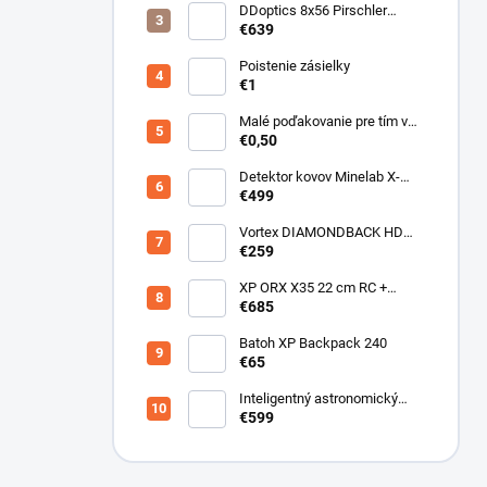
DDoptics 8x56 Pirschler
Gen.3 Magnesium zelený
€639
Poistenie zásielky
€1
Malé poďakovanie pre tím v
sklade
€0,50
Detektor kovov Minelab X-
Terra ELITE pinpoiter set
€499
Vortex DIAMONDBACK HD
10X50
€259
XP ORX X35 22 cm RC +
bezdrôtové slúchadlá
€685
WSAUDIO
Batoh XP Backpack 240
€65
Inteligentný astronomický
teleskop DwarfLab Dwarf III
€599