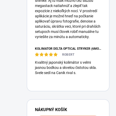
snímke. Aj tú však možno cez službu
megastack natiahnúť a zlepiť tak
expozície z niekoľkých nocí. V prostredí
aplikácie je možné hneď na počkanie
aplikovať úpravu fotografie, denoise a
saturáciu, skrátka veci, ktoré pri drahších
setupoch musí človek robiť manuálne tu
vyriešite za minútu a automaticky.
KOLIMÁTOR DELTA OPTICAL STRYKER (6MOA)
ROBERT
Kvalitný japonský kolimátor s velmi
jasnou bodkou a skvelou čistotou skla.
Svele sedí na Canik rival s.
NÁKUPNÝ KOŠÍK