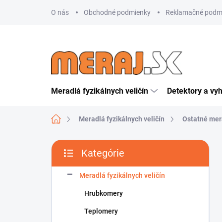
Prejsť
O nás
Obchodné podmienky
Reklamačné podm
na
obsah
Meradlá fyzikálnych veličín
Detektory a vy
Domov
Meradlá fyzikálnych veličín
Ostatné mer
B
Kategórie
o
Preskočiť
č
kategórie
n
Meradlá fyzikálnych veličín
ý
Hrubkomery
p
a
Teplomery
n