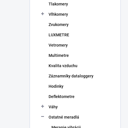
Tlakomery
e
l
Vlhkomery
Zvukomery
LUXMETRE
Vetromery
Multimetre
Kvalita vzduchu
Záznamníky dataloggery
Hodinky
Deflektometre
Váhy
Ostatné meradlá
Meranie vibrácii