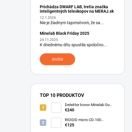
Prichádza DWARF LAB, tretia značka
inteligentných teleskopov na MERAJ.sk
12.1.2026
Nie je žiadnym tajomstvom, že sa...
Minelab Black Friday 2025
24.11.2025
K dnešnému dňu spustila spoločno...
Archív
TOP 10 PRODUKTOV
Detektor kovov Minelab Go
Find 66
€240
RIDGID micro CD-100
Detektor horľavých plynov
€125