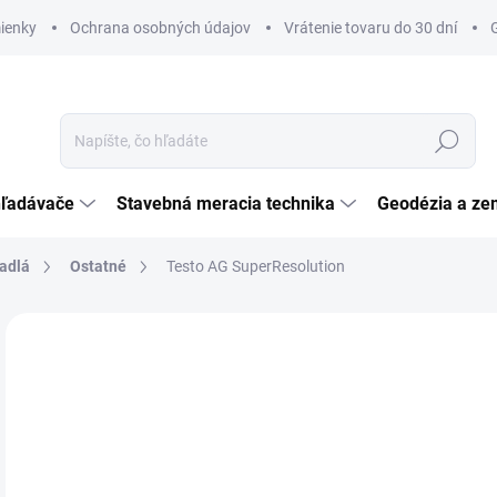
ienky
Ochrana osobných údajov
Vrátenie tovaru do 30 dní
Hľadať
hľadávače
Stavebná meracia technika
Geodézia a ze
adlá
Ostatné
Testo AG SuperResolution
Neohodnotené
Podrobnosti hodnotenia
ZNAČKA:
TESTO
€
€37
Jedn
SK
cena
MÔŽ