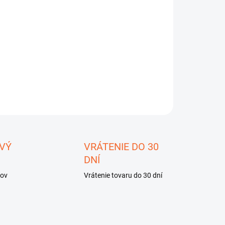
8.2026
−
+
Pridať do košíka
ILNÉ INFORMÁCIE
OPÝTAŤ SA
STRÁŽIŤ
ložiť
VÝ
VRÁTENIE DO 30
DNÍ
kov
Vrátenie tovaru do 30 dní