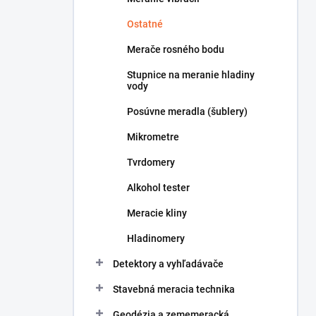
Ostatné
Merače rosného bodu
Stupnice na meranie hladiny
vody
Posúvne meradla (šublery)
Mikrometre
Tvrdomery
Alkohol tester
Meracie kliny
Hladinomery
Detektory a vyhľadávače
Stavebná meracia technika
Geodézia a zememeracká