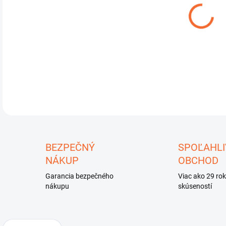
DO:
10.
DETA
U
BEZPEČNÝ
SPOĽAHLI
NÁKUP
OBCHOD
Garancia bezpečného
Viac ako 29 ro
nákupu
skúseností