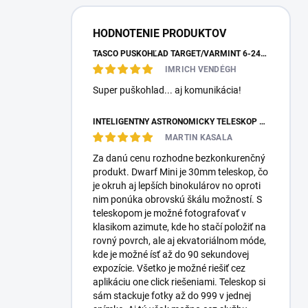
HODNOTENIE PRODUKTOV
TASCO PUŠKOHĽAD TARGET/VARMINT 6-24X42 MILDOT
IMRICH VENDÉGH
Super puškohlad... aj komunikácia!
INTELIGENTNÝ ASTRONOMICKÝ TELESKOP DWARFLAB DWARF MINI
MARTIN KASALA
Za danú cenu rozhodne bezkonkurenčný
produkt. Dwarf Mini je 30mm teleskop, čo
je okruh aj lepších binokulárov no oproti
nim ponúka obrovskú škálu možností. S
teleskopom je možné fotografovať v
klasikom azimute, kde ho stačí položiť na
rovný povrch, ale aj ekvatoriálnom móde,
kde je možné ísť až do 90 sekundovej
expozície. Všetko je možné riešiť cez
aplikáciu one click riešeniami. Teleskop si
sám stackuje fotky až do 999 v jednej